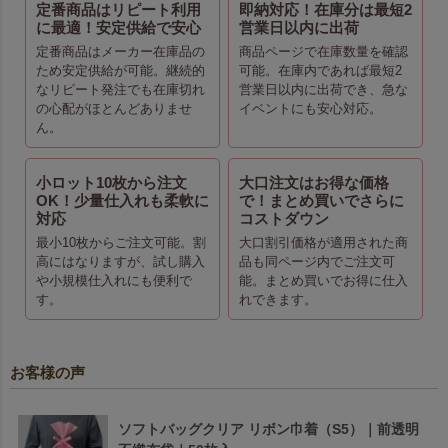
定番商品はリピート利用
即納対応！在庫分は最短2
に最適！安定供給で安心
営業日以内に出荷
定番商品はメーカー在庫品の
商品ページで在庫数量を確認
ため安定供給が可能。継続的
可能。在庫内であれば最短2
なリピート発注でも在庫切れ
営業日以内に出荷でき、急な
の心配がほとんどありませ
イベントにも安心対応。
ん。
小ロット10枚から注文
大口注文はお得な価格
OK！少量仕入れも柔軟に
で！まとめ買いでさらに
対応
コストダウン
最小10枚からご注文可能。割
大口割引価格が適用された商
高にはなりますが、試し購入
品も同ページ内でご注文可
や小規模仕入れにも便利で
能。まとめ買いでお得に仕入
す。
れできます。
お客様の声
ソフトバッグクリア リボン巾着（S5）｜前透明