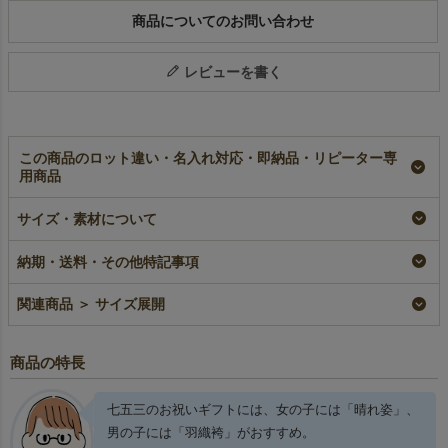
商品についてのお問い合わせ
レビューを書く
この商品のロット違い・名入れ対応・即納品・リピーター専
用商品
【正月】スリットタイ
【正月】スリットタイ
【秋ギフト】タイパッ
サイズ・素材について
プ羽織袴｜不織布ラッ
プ晴れ姿 みやび柄｜
クFP（S）オータム柄
ピング袋｜20枚入～
不織布ラッピング袋｜
｜不織布製あずま袋｜
20枚入～
20枚入
即納品
納期・送料・その他特記事項
即納品
即納品
¥
3,894
税込
〜
¥
3,894
¥
1,760
税込
〜
税込
〜
関連商品 ＞ サイズ展開
商品の特長
七五三のお祝いギフトには、女の子には「晴れ姿」、
男の子には「羽織袴」がおすすめ。