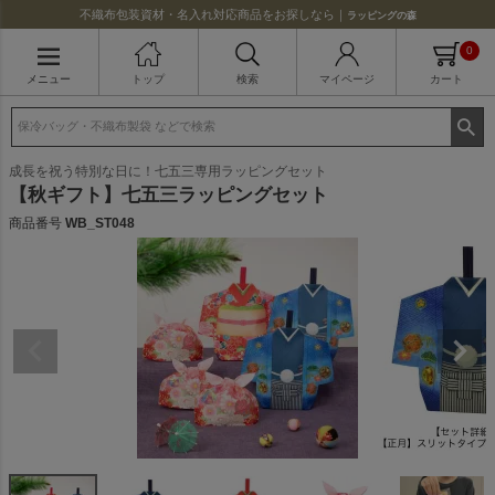
不織布包装資材・名入れ対応商品をお探しなら｜
ラッピングの森
0
メニュー
トップ
検索
マイページ
カート
成長を祝う特別な日に！七五三専用ラッピングセット
【秋ギフト】七五三ラッピングセット
商品番号
WB_ST048