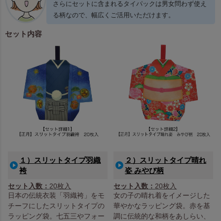
さらにセットに含まれるタイパックは男女問わず使え
る柄なので、幅広くご活用いただけます。
セット内容
１）スリットタイプ羽織
２）スリットタイプ晴れ
袴
姿 みやび柄
セット入数：
20枚入
セット入数：
20枚入
日本の伝統衣装「羽織袴」をモ
女の子の晴れ着をイメージした
チーフにしたスリットタイプの
華やかなラッピング袋。赤を基
ラッピング袋。七五三やフォー
調に伝統的な和柄をあしらい、