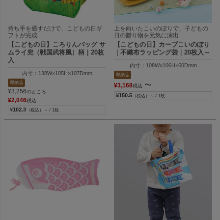
持ち手を通すだけで、こどもの日ギ
上を向いたこいのぼりで、子どもの
フトが完成
日の贈り物を元気に演出
【こどもの日】ころりんバッグ サ
【こどもの日】カーブこいのぼり
ムライ兜（戦国武将風）柄｜20枚
｜不織布ラッピング袋｜20枚入～
入
内寸：108W×106H×60Dmm
外寸：224W×154H×60Dmm
内寸：138W×105H×107Dmm
即納品
外寸：144W×113H×113Dmm
即納品
〜
¥
3,168
税込
¥
3,256
のところ
¥
150.5
（税込）～ ⁄ 1枚
¥
2,046
税込
¥
102.3
（税込）～ ⁄ 1枚