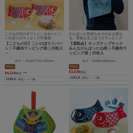
こどもの日のギフトに。かわいいこ
がんばった気持ちをそのまま渡せ
いのぼりのラッピング巾着袋
る、背負えるごほうびラッピング
【こどもの日】こいのぼりリバー
【運動会】キッズナップサック
シ｜不織布ラッピング袋｜20枚入
みんながんばったね柄｜不織布ラ
～
ッピング袋｜20枚入
内寸：191W×77H×74Dmm
内寸：250W×255Hmm
外寸：275W×120H×108Dmm
外寸：264W×325Hmm
即納品
即納品
¥
3,036
〜
税込
¥
4,114
税込
¥
151.8
（税込）～ ⁄ 1枚
¥
195.5
（税込）～ ⁄ 1枚