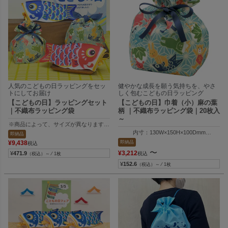
人気のこどもの日ラッピングをセッ
健やかな成長を願う気持ちを、やさ
トにしてお届け
しく包むこどもの日ラッピング
【こどもの日】ラッピングセット
【こどもの日】巾着（小）麻の葉
｜不織布ラッピング袋
柄 ｜不織布ラッピング袋｜20枚入
～
※商品によって、サイズが異なります。
内寸：130W×150H×100Dmm
即納品
外寸：130W×215H×100Dmm
即納品
¥
9,438
税込
３）内寸：140W×173H×100Dmm 外寸：140W×188H×100Dmm
〜
¥
3,212
¥
471.9
税込
（税込）～ ⁄ 1枚
¥
152.6
（税込）～ ⁄ 1枚