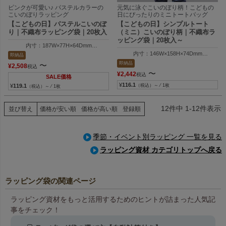
ピンクが可愛い♪ パステルカラーの
元気に泳ぐこいのぼり柄！こどもの
こいのぼりラッピング
日にぴったりのミニトートバッグ
【こどもの日】パステルこいのぼ
【こどもの日】シンプルトート
り｜不織布ラッピング袋｜20枚入
（ミニ）こいのぼり柄｜不織布ラ
ッピング袋｜20枚入～
内寸：187W×77H×64Dmm
外寸：275W×110H×98Dmm
内寸：146W×158H×74Dmm
即納品
外寸：146W×175H×74Dmm
即納品
〜
¥
2,508
税込
〜
¥
2,442
税込
SALE価格
¥
116.1
¥
119.1
（税込）～ ⁄ 1枚
（税込）～ ⁄ 1枚
12
件中
1
-
12
件表示
並び替え
価格が安い順
価格が高い順
登録順
季節・イベント別ラッピング 一覧を見る
ラッピング資材 カテゴリトップへ戻る
ラッピング袋の関連ページ
ラッピング資材をもっと活用するためのヒントが詰まった人気記
事をチェック！