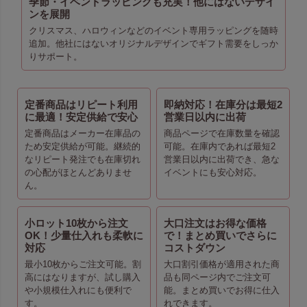
季節・イベントラッピングも充実！他にはないデザイ
ンを展開
クリスマス、ハロウィンなどのイベント専用ラッピングを随時
追加。他社にはないオリジナルデザインでギフト需要をしっか
りサポート。
定番商品はリピート利用
即納対応！在庫分は最短2
に最適！安定供給で安心
営業日以内に出荷
定番商品はメーカー在庫品の
商品ページで在庫数量を確認
ため安定供給が可能。継続的
可能。在庫内であれば最短2
なリピート発注でも在庫切れ
営業日以内に出荷でき、急な
の心配がほとんどありませ
イベントにも安心対応。
ん。
小ロット10枚から注文
大口注文はお得な価格
OK！少量仕入れも柔軟に
で！まとめ買いでさらに
対応
コストダウン
最小10枚からご注文可能。割
大口割引価格が適用された商
高にはなりますが、試し購入
品も同ページ内でご注文可
や小規模仕入れにも便利で
能。まとめ買いでお得に仕入
す。
れできます。