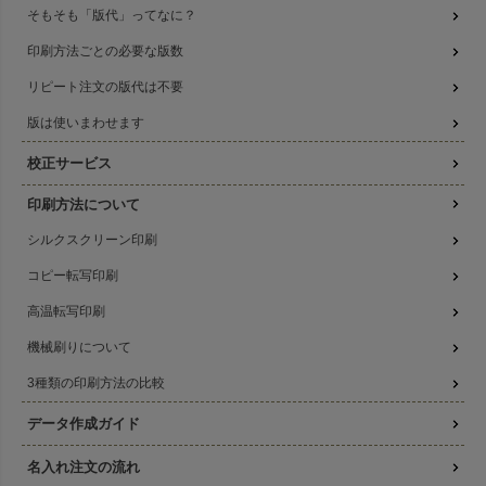
そもそも「版代」ってなに？
印刷方法ごとの必要な版数
リピート注文の版代は不要
版は使いまわせます
校正サービス
印刷方法について
シルクスクリーン印刷
コピー転写印刷
高温転写印刷
機械刷りについて
3種類の印刷方法の比較
データ作成ガイド
名入れ注文の流れ