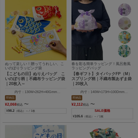
ぬって楽しい！贈ってうれしい、こ
春を彩る簡単ラッピング！風呂敷風
いのぼりラッピング袋
ラッピングバッグ
【こどもの日】ぬりえバッグ こ
【春ギフト】タイパックFP（M）
いのぼり柄｜不織布ラッピング袋
スプリング柄｜不織布製あずま袋
｜20枚入～
｜20枚入
内寸：130W×262H×40Gmm
内寸：140W×173H×100Dmm
外寸：130W×300H×40Gmm
外寸：140W×188H×100Dmm
即納品
即納品
〜
〜
¥
2,068
¥
2,112
税込
税込
¥
98.2
SALE価格
（税込）～ ⁄ 1枚
¥
105.6
（税込）～ ⁄ 1枚