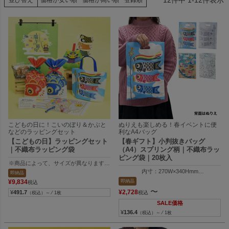
並び替え
価格が安い順
価格が高い順
登録順
こどもの日に！こいのぼり＆かぶと
ぬりえも楽しめる！春イベントに便
などのラッピングセット
利なA4バッグ
【こどもの日】ラッピングセット
【春ギフト】小判抜きバッグ
｜不織布ラッピング袋
（A4）スプリング柄｜不織布ラッ
ピング袋｜20枚入
※商品によって、サイズが異なります。
１）内寸：130W×262H×40Dmm 外寸：130W×300H×40Dmm
内寸：270W×340Hmm
即納品
２）内寸：130W×262H×40Dmm 外寸：130W×300H×40Dmm
外寸：270W×400Hmm
即納品
¥
9,834
税込
３）内寸：146W×158H×74Dmm 外寸：146W×175H×74Dmm
〜
¥
2,728
¥
491.7
税込
（税込）～ ⁄ 1枚
４）内寸：138W×105H×107Dmm 外寸：144W×113H×113Dmm
SALE価格
¥
136.4
（税込）～ ⁄ 1枚