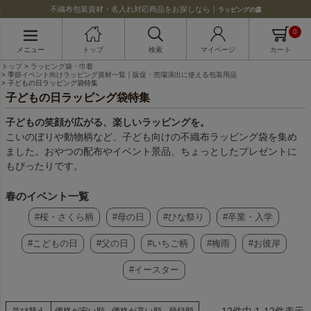
不織布包装資材・名入れ対応商品をお探しなら｜
ラッピングの森
0
メニュー
トップ
検索
マイページ
カート
トップ
ラッピング袋・巾着
季節イベント向けラッピング資材一覧｜販促・売場演出に使える包装用品
子どもの日ラッピング袋特集
子どもの日ラッピング袋特集
子どもの笑顔が広がる、楽しいラッピングを。
こいのぼりや動物柄など、子ども向けの不織布ラッピング袋を集め
ました。おやつの配布やイベント景品、ちょっとしたプレゼントに
もぴったりです。
春のイベント一覧
#桜・さくら柄
#母の日
#ひな祭り
#卒業・入学
#こどもの日
#父の日
#いちご柄
#梅雨
#お彼岸
#イースター
12
件中
1
-
12
件表示