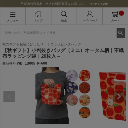
不織布包装資材・名入れ対応商品をお探しなら｜
ラッピングの森
0
メニュー
トップ
検索
マイページ
カート
秋のギフト包装にぴったり！ミニラッピングバッグ
【秋ギフト】小判抜きバッグ（ミニ）オータム柄｜不織
布ラッピング袋｜20枚入～
商品番号
WB_LB065_P-A00