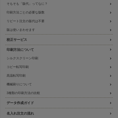
そもそも「版代」ってなに？
印刷方法ごとの必要な版数
リピート注文の版代は不要
版は使いまわせます
校正サービス
印刷方法について
シルクスクリーン印刷
コピー転写印刷
高温転写印刷
機械刷りについて
3種類の印刷方法の比較
データ作成ガイド
名入れ注文の流れ