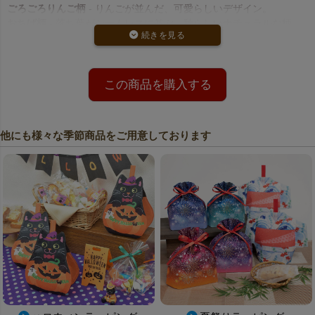
ごろごろりんご柄
- りんごが並んだ、可愛らしいデザイン。
おちば柄
- 落ち葉がシームレスに並ぶ、秋らしいナチュラルな柄。
どうぶつフレンズ柄
- 秋の森に動物たちが集う、メルヘンチックな
デザイン。
パンプキン柄
- 上部は緑のボーダー、下部にはパンプキンとコウモ
リおばけが顔をのぞかせるハロウィン風デザイン。
この商品を購入する
月見柄
- 紺地にお月見をするウサギが描かれた、十五夜ギフトにぴ
ったりの柄。
吉祥柄
- 毬や牡丹などの華やかな和柄で、お祝いのシーンにおすす
他にも様々な季節商品をご用意しております
め。
御供柄
- 「御供」の文字が中央に入った、お彼岸や法要に使える落
ち着いたデザイン。
在庫限りの限定品！一部デザインは処分価格で販売中
一部の柄は在庫限りで処分価格にてご提供中！秋のギフトシーズン
に向けて、お得にご購入いただけるチャンスです。
20枚単位の小ロット注文OK
少量から必要な分だけ注文できるため、イベントや店舗でのラッピ
ング用として便利です。