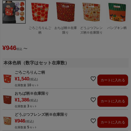
ごろごろりんご
おちば柄※在庫
どうぶつフレン
パンプキン柄
柄
限り
ズ柄※在庫限り
¥
946
〜
税込
本体色柄（数字はセット在庫数）
ごろごろりんご柄
¥
1,540
税込
カートに入れる
10
在庫数量
おちば柄※在庫限り
¥
1,386
税込
カートに入れる
3
在庫数量
どうぶつフレンズ柄※在庫限り
¥
946
税込
カートに入れる
5
在庫数量