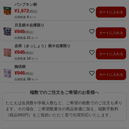
パンプキン柄
¥
1,672
税込
カートに入れる
4
在庫数量
月見柄※在庫限り
¥
946
税込
カートに入れる
21
在庫数量
吉祥（きっしょう）柄※在庫限り
¥
946
税込
カートに入れる
10
在庫数量
御供柄
¥
946
税込
カートに入れる
38
在庫数量
端数でのご注文をご希望のお客様へ
たとえば会員数や学級人数など、ご希望の枚数でのご注文も承り
ます。その場合、ご希望数量分の商品単価に加え、端数手数料
（税込880円）をご負担いただく形で出荷対応いたします。