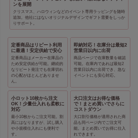
ンを展開
クリスマス、ハロウィンなどのイベント専用ラッピングを随時
追加。他社にはないオリジナルデザインでギフト需要をしっか
りサポート。
定番商品はリピート利用
即納対応！在庫分は最短2
に最適！安定供給で安心
営業日以内に出荷
定番商品はメーカー在庫品の
商品ページで在庫数量を確認
ため安定供給が可能。継続的
可能。在庫内であれば最短2
なリピート発注でも在庫切れ
営業日以内に出荷でき、急な
の心配がほとんどありませ
イベントにも安心対応。
ん。
小ロット10枚から注文
大口注文はお得な価格
OK！少量仕入れも柔軟に
で！まとめ買いでさらに
対応
コストダウン
最小10枚からご注文可能。割
大口割引価格が適用された商
高にはなりますが、試し購入
品も同ページ内でご注文可
や小規模仕入れにも便利で
能。まとめ買いでお得に仕入
す。
れできます。