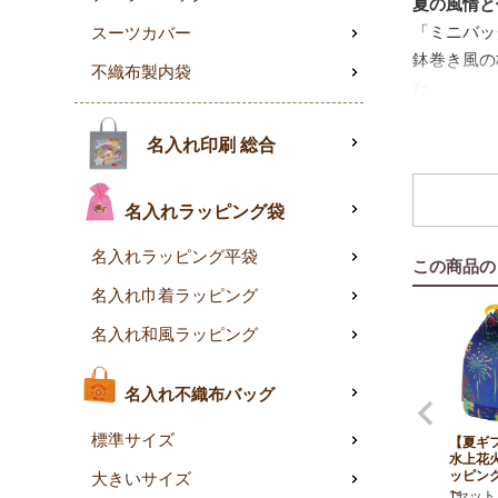
夏の風情と
「ミニバッ
スーツカバー
鉢巻き風の
不織布製内袋
た。
1枚で2パ
表は赤、裏
名入れ印刷 総合
にもおすす
シールで簡
名入れラッピング袋
袋口はシー
うれしい国
名入れラッピング平袋
この商品の
国内
名入れ巾着ラッピング
夏祭
名入れ和風ラッピング
外国
粋な「祭」
20枚入パ
名入れ不織布バッグ
標準サイズ
【夏ギ
水上花
ッピン
大きいサイズ
～
1セット