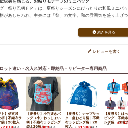
伝統美を感じる、お祭りモチーフのミニバッグ
グ 祭り巴柄ＦＰ」は、夏祭りシーズンにぴったりの和風ミニバッ
柄があしらわれ、中央には「祭」の文字。和の雰囲気を盛り上げつ
ターン楽しめる両面カラー
は青の両面仕様で、ディスプレイの幅も広がります。陳列方法や贈
めです。
単封止、ギフトラッピングにも対応
レビューを書く
ルで封止できる仕様。イベント配布品やお土産、雑貨のラッピング
産品質で安心
ロット違い・名入れ対応・即納品・リピーター専用商品
工場で丁寧に製造された安心の国産品
りや観光地でのお土産用に人気
人観光客にも好まれる和柄デザイン
デザインと縁起柄を取り入れたミニバッグは、季節のイベントや海
ックです。
フト】信玄袋
【夏祭り】小判抜きバ
【夏祭り】ナップサッ
【夏祭り】はっ
火柄｜不織布ラ
ッグ（小）わっしょい
ク 盆おどり柄｜不織
ピング｜不織布
グ袋｜20枚入
柄｜不織布ラッピング
布ラッピング袋｜20
ング袋｜20枚
2,33
1セット
¥
袋｜20枚入～
枚入
2,618
880
1,386
¥
税込
1セット
¥
税込
1セット
¥
税込