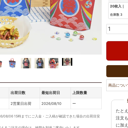
20枚入｜
在庫数
3
商品につい
出荷日数
最短出荷日
上限数量
2営業日出荷
2026/08/10
ー
たと
26/08/06 15時までにご入金・ご入稿が確認できた場合の出荷目安
注文
に加
超えるご注文の場合は、納期を別途ご案内いたします。