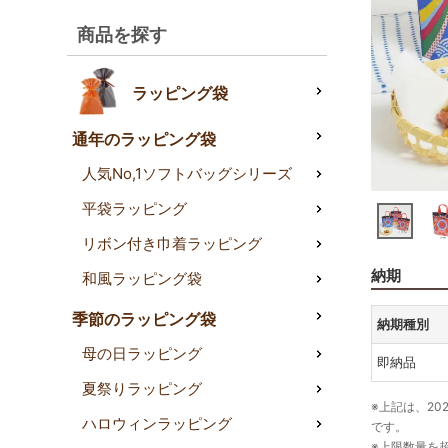
商品を探す
ラッピング袋
通年のラッピング袋
人気No,1ソフトバッグシリーズ
平袋ラッピング
リボン付き巾着ラッピング
納期
和風ラッピング袋
季節のラッピング袋
納期種別
母の日ラッピング
即納品
夏祭りラッピング
※上記は、20
ハロウィンラッピング
です。
※上限数量を