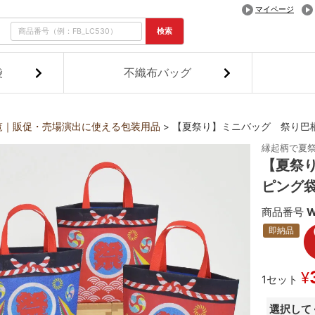
マイページ
検索
袋
不織布バッグ
覧｜販促・売場演出に使える包装用品
【夏祭り】ミニバッグ 祭り巴
縁起柄で夏
【夏祭
ピング袋
商品番号
W
即納品
¥
1セット
選択して