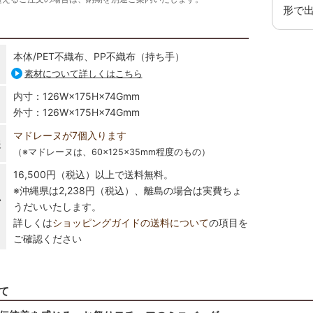
形で
本体/PET不織布、PP不織布（持ち手）
素材について詳しくはこちら
内寸：126W×175H×74Gmm
外寸：126W×175H×74Gmm
マドレーヌが7個入ります
報
（※マドレーヌは、60×125×35mm程度のもの）
16,500円（税込）以上で送料無料。
※沖縄県は2,238円（税込）、離島の場合は実費ちょ
い
うだいいたします。
詳しくは
ショッピングガイドの送料について
の項目を
ご確認ください
て