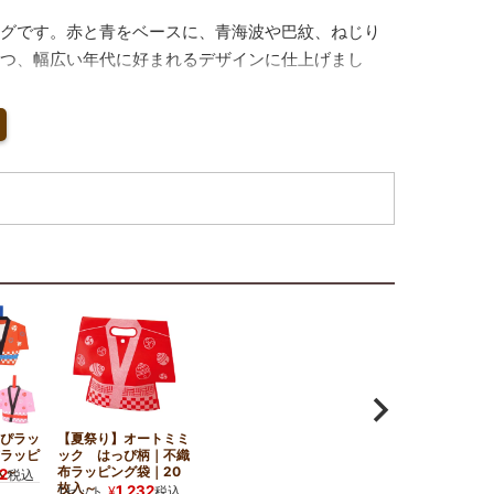
グです。赤と青をベースに、青海波や巴紋、ねじり
つ、幅広い年代に好まれるデザインに仕上げまし
る相手に応じて見せ方を変えられるので、店舗販促
などにも活用できます。
外へのお土産にも最適。数量限定のご注文も可能な
ぴラッ
【夏祭り】オートミミ
ラッピ
ック はっぴ柄｜不織
入～
布ラッピング袋｜20
2
税込
枚入～
1,232
1セット
¥
税込