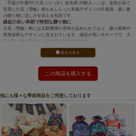
「手提げ巾着FP 六花（りっか）金魚柄 20枚入～」は、金魚が泳ぐ
背景に六花（雪輪）柄をあしらった和風デザインの巾着袋。暑い夏
の贈り物に涼しさを添える包装です。
縁起の良い和柄で特別な贈り物に
立花（雪輪）柄には五穀豊穣の意味が込められており、麻の葉柄や
青海波柄もデザインに含まれています。縁起が良いモチーフで、大
切な贈り物に気持ちを込めてお届けできます。
手提げタイプで持ち運びやすく、意外な大容量
持ち手付きで持ち運びが便利。米菓や和菓子の詰め合わせなど、案
外たっぷり入るサイズ感が魅力です。
小ロット・大口販売対応でお得に購入可能
20枚単位からご注文可能。さらに400枚単位の大口注文は5%オフで
この商品を購入する
お得に仕入れいただけます。
他にも様々な季節商品をご用意しております