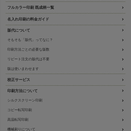
フルカラー印刷 既成柄一覧
名入れ印刷の料金ガイド
版代について
そもそも「版代」ってなに？
印刷方法ごとの必要な版数
リピート注文の版代は不要
版は使いまわせます
校正サービス
印刷方法について
シルクスクリーン印刷
コピー転写印刷
高温転写印刷
機械刷りについて