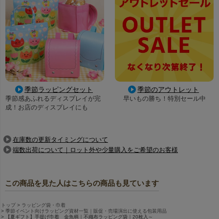
季節ラッピングセット
季節のアウトレット
季節感あふれるディスプレイが完
早いもの勝ち！特別セール中
成！お店のディスプレイにも
在庫数の更新タイミングについて
端数出荷について｜ロット外や少量購入をご希望のお客様
この商品を見た人はこちらの商品も見ています
トップ
ラッピング袋・巾着
季節イベント向けラッピング資材一覧｜販促・売場演出に使える包装用品
【夏ギフト】手提げ巾着 金魚柄｜不織布ラッピング袋｜20枚入～