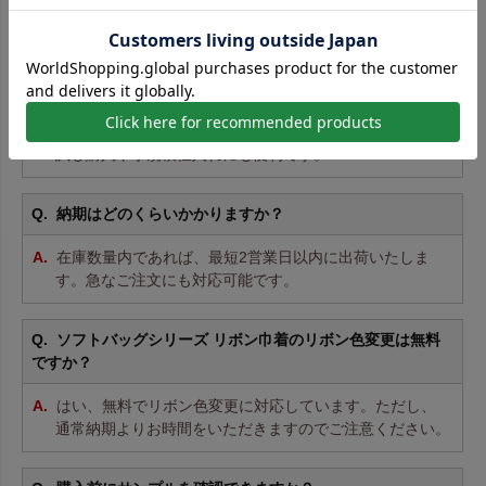
不織布製袋
、
不織布製巾着
を中心に、
和風ラッピング
も
ご用意。用途ごとの詳細は商品ページをご覧ください。
最小ロットは何枚から注文できますか？
10枚からご注文いただけます。小ロットは割高ですが、
試し購入や小規模仕入れにも便利です。
納期はどのくらいかかりますか？
在庫数量内であれば、最短2営業日以内に出荷いたしま
す。急なご注文にも対応可能です。
ソフトバッグシリーズ リボン巾着のリボン色変更は無料
ですか？
はい、無料でリボン色変更に対応しています。ただし、
通常納期よりお時間をいただきますのでご注意ください。