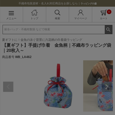
不織布包装資材・名入れ対応商品をお探しなら｜
ラッピングの森
0
メニュー
トップ
検索
マイページ
カート
夏ギフトに！金魚の泳ぐ背景に六花柄の巾着袋ラッピング
【夏ギフト】手提げ巾着 金魚柄｜不織布ラッピング袋
｜20枚入～
商品番号
WB_LA462