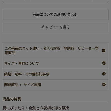
商品についてのお問い合わせ
レビューを書く
この商品のロット違い・名入れ対応・即納品・リピーター専
用商品
【夏ギフト】信玄袋
【夏祭り】ゆかた（ミ
サイズ・素材について
金魚｜不織布ラッピン
ニ）水色金魚柄｜不織
グ袋｜20枚入
布ラッピング袋｜20枚
入～
即納品
納期・送料・その他特記事項
即納品
¥
2,640
税込
〜
¥
1,518
税込
〜
関連商品 ＞ サイズ展開
商品の特長
夏にぴったり！金魚と六花柄が涼を演出