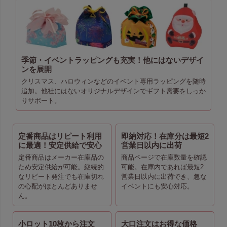
季節・イベントラッピングも充実！他にはないデザイ
ンを展開
クリスマス、ハロウィンなどのイベント専用ラッピングを随時
追加。他社にはないオリジナルデザインでギフト需要をしっか
りサポート。
定番商品はリピート利用
即納対応！在庫分は最短2
に最適！安定供給で安心
営業日以内に出荷
定番商品はメーカー在庫品の
商品ページで在庫数量を確認
ため安定供給が可能。継続的
可能。在庫内であれば最短2
なリピート発注でも在庫切れ
営業日以内に出荷でき、急な
の心配がほとんどありませ
イベントにも安心対応。
ん。
小ロット10枚から注文
大口注文はお得な価格