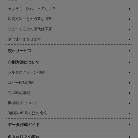
そもそも「版代」ってなに？
印刷方法ごとの必要な版数
リピート注文の版代は不要
版は使いまわせます
校正サービス
印刷方法について
シルクスクリーン印刷
コピー転写印刷
高温転写印刷
機械刷りについて
3種類の印刷方法の比較
データ作成ガイド
名入れ注文の流れ