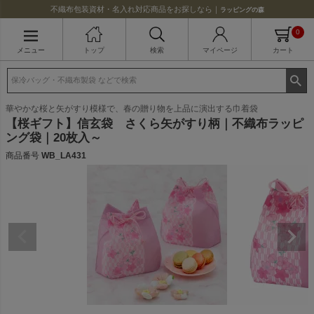
不織布包装資材・名入れ対応商品をお探しなら｜
ラッピングの森
0
メニュー
トップ
検索
マイページ
カート
華やかな桜と矢がすり模様で、春の贈り物を上品に演出する巾着袋
【桜ギフト】信玄袋 さくら矢がすり柄｜不織布ラッピ
ング袋｜20枚入～
商品番号
WB_LA431