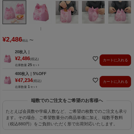
｜
¥
2,486
〜
税込
20枚入｜
¥
2,486
税込
カートに入れる
25
在庫数量
400枚入｜5%OFF
¥
47,234
税込
カートに入れる
1
在庫数量
端数でのご注文をご希望のお客様へ
たとえば会員数や学級人数など、ご希望の枚数でのご注文も承り
ます。その場合、ご希望数量分の商品単価に加え、端数手数料
（税込880円）をご負担いただく形で出荷対応いたします。