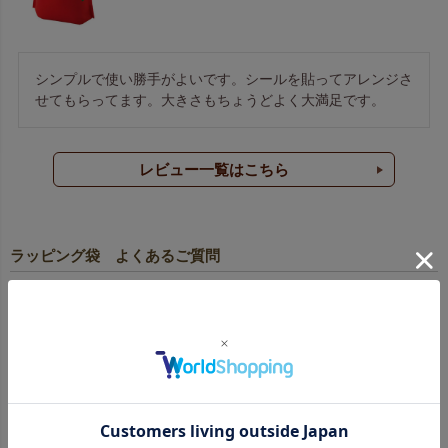
シンプルで使い勝手がよいです。シールを貼ってアレンジさ
せてもらってます。大きさもちょうどよく大満足です。
レビュー一覧はこちら
ラッピング袋 よくあるご質問
どんな種類のラッピング袋を扱っていますか？
不織布製袋
、
不織布製巾着
を中心に、
和風ラッピング
も
ご用意。用途ごとの詳細は商品ページをご覧ください。
最小ロットは何枚から注文できますか？