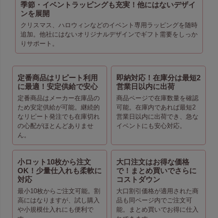
季節・イベントラッピングも充実！他にはないデザイ
ンを展開
クリスマス、ハロウィンなどのイベント専用ラッピングを随時
追加。他社にはないオリジナルデザインでギフト需要をしっか
りサポート。
定番商品はリピート利用
即納対応！在庫分は最短2
に最適！安定供給で安心
営業日以内に出荷
定番商品はメーカー在庫品の
商品ページで在庫数量を確認
ため安定供給が可能。継続的
可能。在庫内であれば最短2
なリピート発注でも在庫切れ
営業日以内に出荷でき、急な
の心配がほとんどありませ
イベントにも安心対応。
ん。
小ロット10枚から注文
大口注文はお得な価格
OK！少量仕入れも柔軟に
で！まとめ買いでさらに
対応
コストダウン
最小10枚からご注文可能。割
大口割引価格が適用された商
高にはなりますが、試し購入
品も同ページ内でご注文可
や小規模仕入れにも便利で
能。まとめ買いでお得に仕入