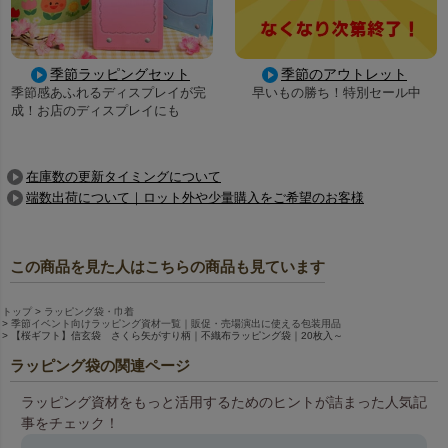
季節ラッピングセット
季節のアウトレット
季節感あふれるディスプレイが完
早いもの勝ち！特別セール中
成！お店のディスプレイにも
在庫数の更新タイミングについて
端数出荷について｜ロット外や少量購入をご希望のお客様
この商品を見た人はこちらの商品も見ています
トップ
ラッピング袋・巾着
季節イベント向けラッピング資材一覧｜販促・売場演出に使える包装用品
【桜ギフト】信玄袋 さくら矢がすり柄｜不織布ラッピング袋｜20枚入～
ラッピング袋の関連ページ
ラッピング資材をもっと活用するためのヒントが詰まった人気記
事をチェック！