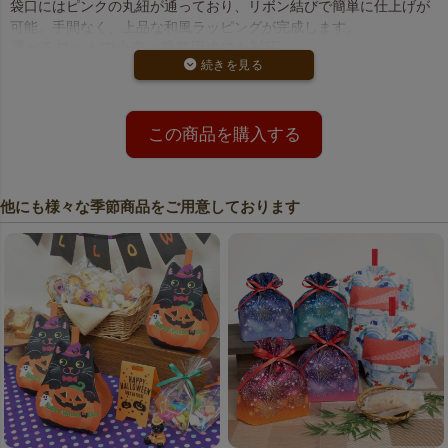
袋口にはピンクの丸紐が通っており、リボン結びで簡単に仕上げが
可能。手間なく、上品な和風ラッピングが完成します。
選べるロットで小売・業務用途にも対応
内容量：20枚入（小ロット）／400枚入（大ロット）
大口割引あり
カラー：ピンク地に桜×矢がすり柄、丸紐はピンク
春のご挨拶、謝恩ギフト、和風スイーツの包装など、幅広い春シー
この商品を購入する
ンでご活用いただけます。
他にも様々な季節商品をご用意しております