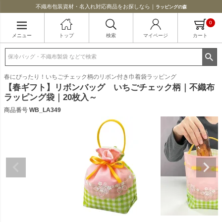
不織布包装資材・名入れ対応商品をお探しなら｜
ラッピングの森
0
メニュー
トップ
検索
マイページ
カート
春にぴったり！いちごチェック柄のリボン付き巾着袋ラッピング
【春ギフト】リボンバッグ いちごチェック柄｜不織布
ラッピング袋｜20枚入～
商品番号
WB_LA349