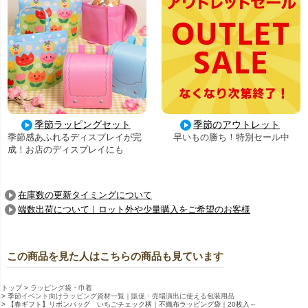
季節ラッピングセット
季節のアウトレット
季節感あふれるディスプレイが完
早いもの勝ち！特別セール中
成！お店のディスプレイにも
在庫数の更新タイミングについて
端数出荷について｜ロット外や少量購入をご希望のお客様
この商品を見た人はこちらの商品も見ています
トップ
ラッピング袋・巾着
季節イベント向けラッピング資材一覧｜販促・売場演出に使える包装用品
【春ギフト】リボンバッグ いちごチェック柄｜不織布ラッピング袋｜20枚入～