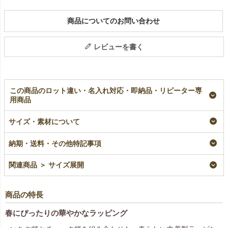
商品についてのお問い合わせ
レビューを書く
この商品のロット違い・名入れ対応・即納品・リピーター専
用商品
【春ギフト】おてだま
【春ギフト】てまり巾
【春ギフト】タイリボ
サイズ・素材について
巾着 いちご柄｜不織
着（特小）いちご柄｜
ン（S4）スプリング
布ラッピング袋｜20枚
不織布ラッピング袋｜
柄｜不織布ラッピング
入～
20枚入～
袋｜20枚入
納期・送料・その他特記事項
即納品
即納品
即納品
¥
2,794
¥
1,804
¥
924
税込
〜
税込
〜
税込
〜
関連商品 ＞ サイズ展開
商品の特長
春にぴったりの華やかなラッピング