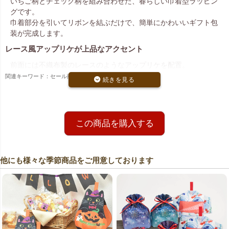
いちご柄とチェック柄を組み合わせた、春らしい巾着型ラッピン
グです。
巾着部分を引いてリボンを結ぶだけで、簡単にかわいいギフト包
装が完成します。
レース風アップリケが上品なアクセント
前面には不織布製のレースのようなアップリケを配置。
その上にいちご柄がプリントされ、ナチュラルながらも華やかに
関連キーワード：セール商品
演出します。
持ち運びやすい手提げ付き
黄色のリボンとアーチ型の持ち手付きで、配布や持ち帰りに便利
この商品を購入する
です。
吊り下げディスプレイも可能なので、店頭販売やイベントシーン
にもおすすめです。
他にも様々な季節商品をご用意しております
春ギフトやノベルティに最適
プチギフトやお菓子の詰め合わせにぴったりのサイズ感。
春の販促や記念品ラッピングに幅広くご活用いただけます。