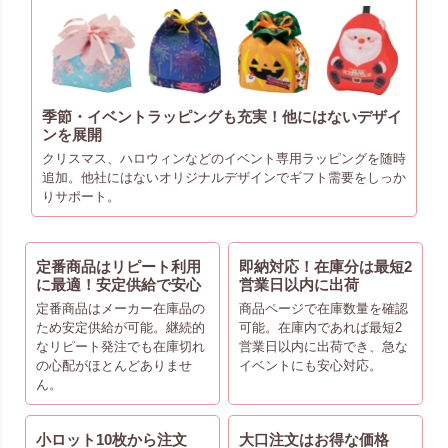
季節・イベントラッピングも充実！他にはないデザイ
ンを展開
クリスマス、ハロウィンなどのイベント専用ラッピングを随時
追加。他社にはないオリジナルデザインでギフト需要をしっか
りサポート。
定番商品はリピート利用
即納対応！在庫分は最短2
に最適！安定供給で安心
営業日以内に出荷
定番商品はメーカー在庫品の
商品ページで在庫数量を確認
ため安定供給が可能。継続的
可能。在庫内であれば最短2
なリピート発注でも在庫切れ
営業日以内に出荷でき、急な
の心配がほとんどありませ
イベントにも安心対応。
ん。
小ロット10枚から注文
大口注文はお得な価格