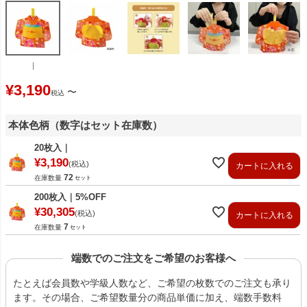
｜
¥
3,190
〜
税込
本体色柄（数字はセット在庫数）
20枚入｜
¥
3,190
税込
カートに入れる
72
在庫数量
200枚入｜5%OFF
¥
30,305
税込
カートに入れる
7
在庫数量
端数でのご注文をご希望のお客様へ
たとえば会員数や学級人数など、ご希望の枚数でのご注文も承り
ます。その場合、ご希望数量分の商品単価に加え、端数手数料