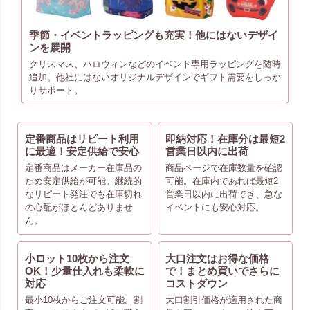
季節・イベントラッピングも充実！他にはないデザイ
ンを展開
クリスマス、ハロウィンなどのイベント専用ラッピングを随時
追加。他社にはないオリジナルデザインでギフト需要をしっか
りサポート。
定番商品はリピート利用
即納対応！在庫分は最短2
に最適！安定供給で安心
営業日以内に出荷
定番商品はメーカー在庫品の
商品ページで在庫数量を確認
ため安定供給が可能。継続的
可能。在庫内であれば最短2
なリピート発注でも在庫切れ
営業日以内に出荷でき、急な
の心配がほとんどありませ
イベントにも安心対応。
ん。
小ロット10枚から注文
大口注文はお得な価格
OK！少量仕入れも柔軟に
で！まとめ買いでさらに
対応
コストダウン
最小10枚からご注文可能。割
大口割引価格が適用された商