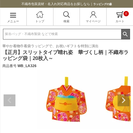
不織布包装資材・名入れ対応商品をお探しなら｜
ラッピングの森
0
メニュー
トップ
検索
マイページ
カート
華やか着物巾着袋ラッピングで、お祝いギフトを特別に演出
【正月】スリットタイプ晴れ姿 華づくし柄｜不織布ラ
ッピング袋｜20枚入～
商品番号
WB_LA326