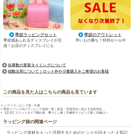
季節ラッピングセット
季節のアウトレット
季節感あふれるディスプレイが完
早いもの勝ち！特別セール中
成！お店のディスプレイにも
在庫数の更新タイミングについて
端数出荷について｜ロット外や少量購入をご希望のお客様
この商品を見た人はこちらの商品も見ています
トップ
ラッピング袋・巾着
季節イベント向けラッピング資材一覧｜販促・売場演出に使える包装用品
【正月】スリットタイプ晴れ姿 華づくし柄｜不織布ラッピング袋｜20枚入～
ラッピング袋の関連ページ
ラッピング資材をもっと活用するためのヒントが詰まった人気記