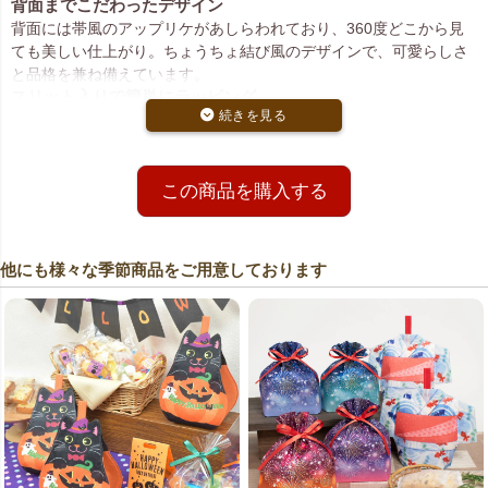
背面までこだわったデザイン
背面には帯風のアップリケがあしらわれており、360度どこから見
ても美しい仕上がり。ちょうちょ結び風のデザインで、可愛らしさ
と品格を兼ね備えています。
スリット入りで簡単にラッピング
袋上部にスリットが入っており、口を開けて中身を入れるだけ。ラ
ッピングの必須作業「ちょうちょ結び」が苦手な方でも安心して使
えます。
日本らしさを演出できるアイテム
この商品を購入する
和菓子や雑貨のラッピング、インバウンド向けの土産包装にもおす
すめ。日本の伝統行事や文化を感じさせるパッケージで、特別感の
ある贈り物に。
他にも様々な季節商品をご用意しております
選べる数量と価格
20枚入りと200枚入りをご用意。200枚入りは大口割引の対象で、業
務用や店舗用のまとめ買いにも便利です。
関連キーワード：スリットタイプ