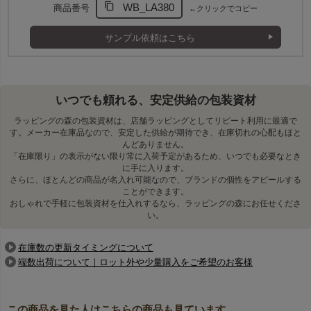
WB_LA380
商品番号
←クリックでコピー
く、店頭ギフトや手土産包装にも活躍します。
シール貼付がしやすく、アレンジも自在
サンプル依頼はこちら
エンボス加工のないポリエステル不織布を使用しているため、シ
ールやラベルを貼りやすい仕様です。
店名シールや季節のタグを加えることで、オリジナル感のあるラ
ッピングにアレンジできます。
いつでも頼れる、安定供給の包装資材
和菓子店や雑貨店、催事ギフトなど、店舗ごとの演出にも取り入
ラッピングの森の包装資材は、店舗ラッピングとしてリピート利用に最適で
れやすい素材です。
す。メーカー在庫品なので、安定した供給が期待でき、在庫切れの心配もほと
父の日や敬老の日など、季節イベントのラッピングとしてもおす
んどありません。
すめです。
「在庫限り」の表示がない限り常に入荷予定があるため、いつでも必要なとき
に手に入ります。
さらに、ほとんどの商品が名入れ可能なので、ブランドの個性をアピールする
ことができます。
おしゃれで手軽に包装資材を仕入れするなら、ラッピングの森にお任せくださ
い。
在庫数の更新タイミングについて
端数出荷について｜ロット外や少量購入をご希望のお客様
この商品を見た人はこちらの商品も見ています