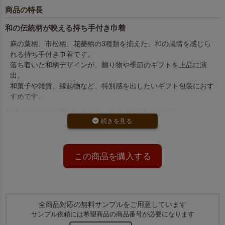
商品の特長
和の伝統柄が映える持ち手付き巾着
麻の葉柄、市松柄、花菱柄の3種類を揃えた、和の風情を感じら
れる持ち手付き巾着です。
落ち着いた和柄デザインが、贈り物や季節のギフトを上品に演
出。
和菓子や雑貨、縁起物など、特別感を出したいギフト包装におす
すめです。
持ち手付きで手渡ししやすく、高級感のある印象に
持ち手付きのため、そのまま手渡ししやすく、見た目にも高級感
があります。
持ち手部分に高さがあることで、通常の巾着よりも華やかで洗練
この商品を購入する
された印象に仕上がります。
店頭ギフトやイベント配布、和風売場のラッピング資材としても
使いやすいデザインです。
お菓子の詰め合わせにも使いやすいサイズ
全商品対応の無料サンプルをご用意しています
マドレーヌ約7個が入る、使いやすいサイズ感です。
サンプル依頼には希望商品の商品番号が必要になります
焼き菓子の詰め合わせや、小物・雑貨のラッピングにも使いやす