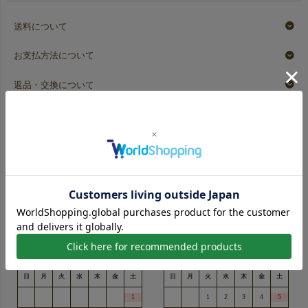
送料について
お支払方法について
返品・交換について
キャンセルポリシー
ショッピングガイドページはこちら
営業日カレンダー
■土日祝 弊社定休日
2026年8月
2026年9月
日
月
火
水
木
金
土
日
月
火
水
木
金
土
1
1
2
3
4
5