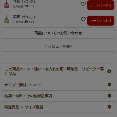
花菱（ピンク）
カートに入れる
19
在庫数量
花菱（からし）
カートに入れる
30
在庫数量
商品についてのお問い合わせ
レビューを書く
この商品のロット違い・名入れ対応・即納品・リピーター専
用商品
【小ロット】和柄手提
【名入れ大ロット】和
【名入れ／リピーター
げ巾着｜不織布ラッピ
柄手提げ巾着｜不織布
専用】和柄手提げ巾着
サイズ・素材について
ング袋｜10枚入
ラッピング袋｜100枚
｜不織布ラッピング袋
入（1000枚以上専
｜100枚入
小ロット
納期・送料・その他特記事項
用）
リピーター専用名入れ
¥
2,068
税込
大ロット名入れ
¥
11,880
税込
関連商品 ＞ サイズ展開
¥
11,550
税込