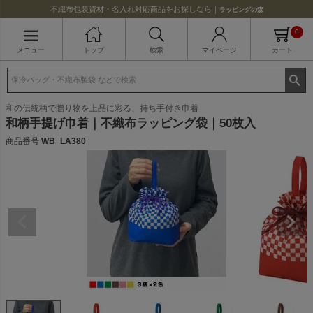
不織布包装資材・名入れ対応商品をお探しなら｜
ラッピングの森
0
メニュー
トップ
検索
マイページ
カート
和の伝統柄で贈り物を上品に彩る、持ち手付き巾着
和柄手提げ巾着｜不織布ラッピング袋｜50枚入
商品番号
WB_LA380