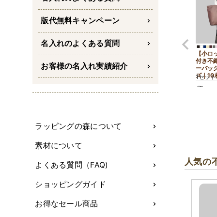
版代無料キャンペーン
名入れのよくある質問
【小ロ
付き不
お客様の名入れ実績紹介
ーバッ
ズ｜10
1セット
〜
ラッピングの森について
素材について
人気の
よくある質問（FAQ)
ショッピングガイド
お得なセール商品