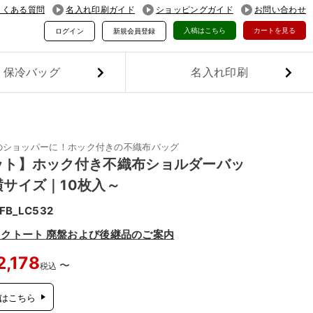
よくある質問
名入れ印刷ガイド
ショッピングガイド
お問い合わせ
入稿はこちら
カートを見る
ログイン
新規会員登録
保冷バッグ
名入れ印刷
のショッパーに！ホック付きの不織布バッグ
ット】ホック付き不織布ショルダーバッ
横サイズ｜10枚入～
FB_LC532
クトート 廃盤および後継品のご案内
2,178
〜
税込
はこちら