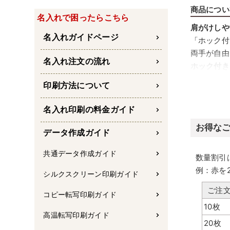
商品につい
名入れで困ったらこちら
肩がけしや
名入れガイドページ
「ホック付
両手が自由
名入れ注文の流れ
ホック付き
開口部中央
印刷方法について
お客様の持
ブーツや枕
名入れ印刷の料金ガイド
中横サイズ
お得な
ブーツや枕
データ作成ガイド
共通データ作成ガイド
数量割引
例：赤を
シルクスクリーン印刷ガイド
ご注
コピー転写印刷ガイド
10枚
高温転写印刷ガイド
20枚