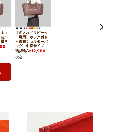
】ホッ
【名入れ／リピータ
ショル
ー専用】ホック付き
中横サ
不織布ショルダーバ
ッグ 中横サイズ｜
980
100枚入
12,980
1セット
¥
税込
る