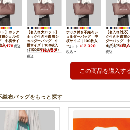
ット】ホック
【名入れ大ロット】
ホック付き不織布シ
【名入れ対応
織布ショルダ
ホック付き不織布シ
ョルダーバッグ 中
ク付き不織布
グ 中横サイ
ョルダーバッグ 中
横サイズ｜100枚入
ダーバッグ 
枚入～
横サイズ｜100枚入
～
イズ｜100枚入
2,178
12,320
12,
¥
税込
1セット
¥
1セット
¥
（1000枚以上専用）
12,320
1セット
¥
税込
〜
税込
税込
この商品を購入す
不織布バッグをもっと探す