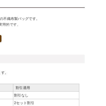
長の不織布製バッグです。
実用的です。
待できます。
ッピング・持ち帰り用としても活躍します。
ます。
割引適用
割引なし
2セット割引