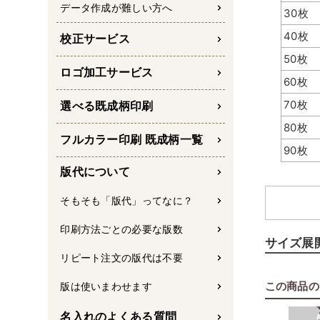
データ作成が難しい方へ
30枚
40枚
校正サービス
50枚
上部に
ロゴ加工サービス
60枚
70枚
選べる既成柄印刷
80枚
フルカラー印刷 既成柄一覧
90枚
版代について
そもそも「版代」ってなに？
印刷方法ごとの必要な版数
サイズ展
リピート注文の版代は不要
この商品の
版は使いまわせます
名入れのよくある質問