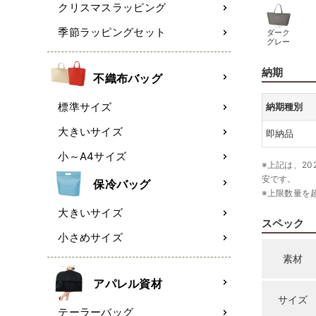
クリスマスラッピング
季節ラッピングセット
ダーク
グレー
納期
不織布バッグ
標準サイズ
納期種別
大きいサイズ
即納品
小～A4サイズ
※上記は、20
安です。
保冷バッグ
※上限数量を
大きいサイズ
スペック
小さめサイズ
素材
アパレル資材
サイズ
テーラーバッグ