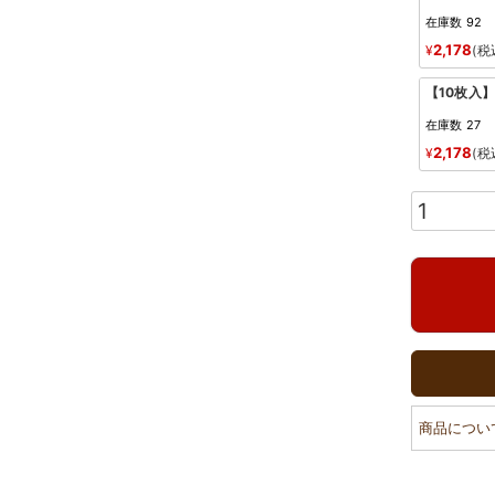
在庫数
92
2,178
¥
税
【10枚入
在庫数
27
2,178
¥
税
商品につい