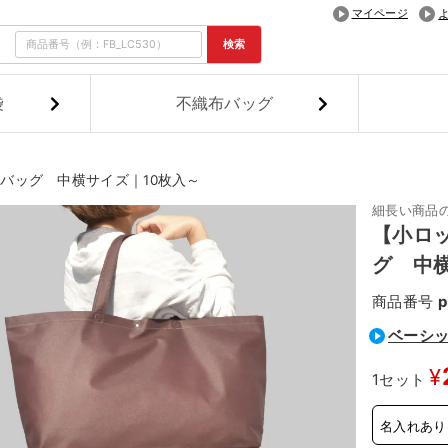
マイページ
検索
袋
不織布バッグ
バッグ 中横サイズ｜10枚入～
細長い商品
【小ロ
グ 中
商品番号
p
ベーシッ
¥
1セット
名入れあり