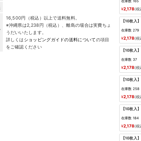
在庫数
165
報
2,178
¥
税
16,500円（税込）以上で送料無料。
【10枚入
※沖縄県は2,238円（税込）、離島の場合は実費ちょ
い
在庫数
279
うだいいたします。
2,178
¥
税
詳しくは
ショッピングガイドの送料について
の項目
をご確認ください
【10枚入
在庫数
37
2,178
¥
税
【10枚入
在庫数
258
2,178
¥
税
【10枚入
在庫数
184
2,178
¥
税
【10枚入