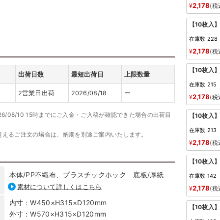
2,178
¥
税
【10枚入
在庫数
228
2,178
¥
税
【10枚入
出荷日数
最短出荷日
上限数量
在庫数
215
2営業日出荷
2026/08/18
ー
2,178
¥
税
26/08/10 15時までにご入金・ご入稿が確認できた場合の出荷目
【10枚入
在庫数
213
超えるご注文の場合は、納期を別途ご案内いたします。
2,178
¥
税
【10枚入
本体/PP不織布、プラスチックホック 底板/厚紙
在庫数
142
素材について詳しくはこちら
2,178
¥
税
内寸：W450×H315×D120mm
【10枚入
外寸：W570×H315×D120mm