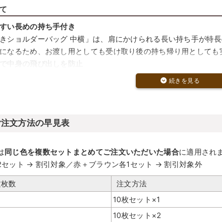
て
すい長めの持ち手付き
きショルダーバッグ 中横」は、肩にかけられる長い持ち手が特
になるため、お渡し用としても受け取り後の持ち帰り用としても
で中身の飛び出しを防止
にはホックが1か所付いており、簡単に封ができます。
ち運び中に中身が見えたり飛び出す心配も軽減され、再利用も期
など長さのあるアイテムに最適
は、横幅が広くマチ付きの設計。
ご注文方法の早見表
などの長さのある大きめの商品にも対応でき、衣類や雑貨類のラ
は
同じ色を複数セットまとめてご注文いただいた場合
に適用され
2セット → 割引対象／赤＋ブラウン各1セット → 割引対象外
文枚数
注文方法
10枚セット×1
10枚セット×2