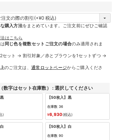
必
得な購入方法
をまとめています。ご注文前にぜひご確認
須
方法はこちら
引は
同じ色を複数セットご注文の場合
のみ適用されま
セット → 割引対象／赤とブラウンを1セットずつ →
以上
のご注文は、
通常ロットページ
からご購入くださ
（数字はセット在庫数）
選択してください
】黒
【50枚入】黒
在庫数
36
6,930
込
¥
税込
】白
【50枚入】白
在庫数
90