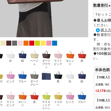
数量割引
(
◆
最もお
ください。
購入
)
◆数量割
す。
例：赤を2
割引対象外
◆
100枚
い。
黒
白
紺
ベージ
ダーク
ライト
オレン
赤
ュ
ブラウ
ピンク
ジ
ン
本体色柄
【10枚入
エロ
ピンク
ブルー
ダーク
黒
白
紺
ー
グレー
在庫数
180
2,178
¥
税
【10枚入
ーク
ライト
オレン
赤
マスカ
イエロ
ピンク
ブルー
ラウ
ピンク
ジ
ットグ
ー
在庫数
453
ン
リーン