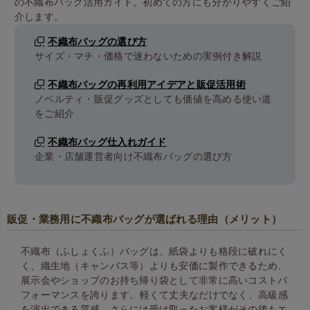
の不織布バッグ活用ガイド。初めての方にも分かりやすくご紹
介します。
不織布バッグの選び方
サイズ・マチ・価格で迷わないための実例付き解説
不織布バッグの再利用アイデアと販促活用術
ノベルティ・販促グッズとしても価値を高める使い道
をご紹介
不織布バッグ仕入れガイド
企業・店舗運営者向け不織布バッグの選び方
販促・業務用に不織布バッグが選ばれる理由（メリット）
不織布（ふしょくふ）バッグは、紙袋よりも格段に破れにく
く、織生地（キャンバス等）よりも安価に製作できるため、
展示会やショップのお持ち帰り袋として非常に高いコストパ
フォーマンスを誇ります。 軽くて丈夫なだけでなく、高級感
を演出できる質感、さらには受け取ったお客様がその後もエ