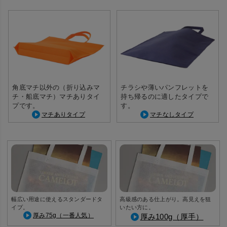
角底マチ以外の（折り込みマ
チラシや薄いパンフレットを
チ・船底マチ）マチありタイ
持ち帰るのに適したタイプで
プです。
す。
マチありタイプ
マチなしタイプ
幅広い用途に使えるスタンダードタ
高級感のある仕上がり。高見えを狙
イプ。
いたい方に。
厚み75g（一番人気）
厚み100g（厚手）