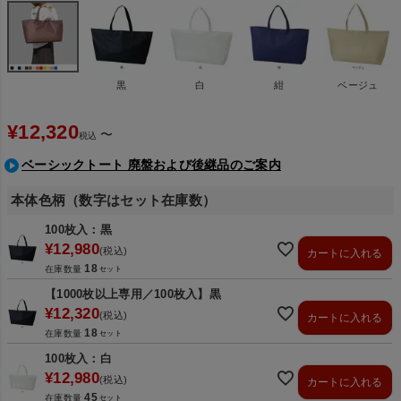
黒
白
紺
ベージュ
¥
12,320
〜
税込
ベーシックトート 廃盤および後継品のご案内
本体色柄（数字はセット在庫数）
100枚入：黒
¥
12,980
税込
カートに入れる
18
在庫数量
【1000枚以上専用／100枚入】黒
¥
12,320
税込
カートに入れる
18
在庫数量
100枚入：白
¥
12,980
税込
カートに入れる
45
在庫数量