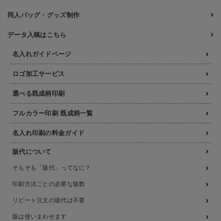
同人バッグ・グッズ制作
データ入稿はこちら
名入れガイドページ
ロゴ加工サービス
選べる既成柄印刷
フルカラー印刷 既成柄一覧
名入れ印刷の料金ガイド
版代について
そもそも「版代」ってなに？
印刷方法ごとの必要な版数
リピート注文の版代は不要
版は使いまわせます