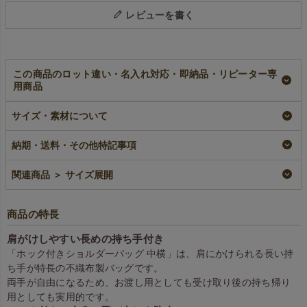
レビューを書く
この商品のロット違い・名入れ対応・即納品・リピーター専
用商品
【小ロット】ホック
【名入れ大ロット】
ホック付き不織布シ
付き不織布ショルダ
ホック付き不織布シ
ョルダーバッグ 中
サイズ・素材について
ーバッグ 中横サイ
ョルダーバッグ 中
横サイズ｜100枚入～
ズ｜10枚入～
横サイズ｜100枚入
即納品
納期・送料・その他特記事項
（1000枚以上専用）
小ロット
¥
12,320
税込
〜
大ロット名入れ
¥
2,178
税込
〜
関連商品 ＞ サイズ展開
¥
12,320
税込
商品の特長
肩がけしやすい長めの持ち手付き
「ホック付きショルダーバッグ 中横」は、肩にかけられる長い持
ち手が特長の不織布製バッグです。
両手が自由になるため、お渡し用としても受け取り後の持ち帰り
用としても実用的です。