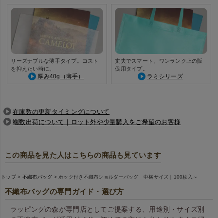
リーズナブルな薄手タイプ。コスト
丈夫でスマート、ワンランク上の販
を抑えたい時に。
促用タイプ。
厚み40g（薄手）
ラミシリーズ
在庫数の更新タイミングについて
端数出荷について｜ロット外や少量購入をご希望のお客様
この商品を見た人はこちらの商品も見ています
トップ
不織布バッグ
ホック付き不織布ショルダーバッグ 中横サイズ｜100枚入～
不織布バッグの専門ガイド・選び方
ラッピングの森が専門店としてご提案する、用途別・サイズ別