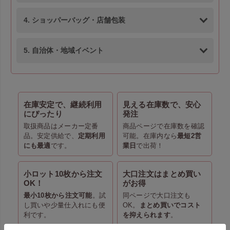
4. ショッパーバッグ・店舗包装
5. 自治体・地域イベント
在庫安定で、継続利用
見える在庫数で、安心
にぴったり
発注
取扱商品はメーカー定番
商品ページで在庫数を確認
品。安定供給で、
定期利用
可能。在庫内なら
最短2営
にも最適
です。
業日
で出荷！
小ロット10枚から注文
大口注文はまとめ買い
OK！
がお得
最小10枚から注文可能
。試
同ページで大口注文も
し買いや少量仕入れにも便
OK。
まとめ買いでコスト
利です。
を抑えられます
。