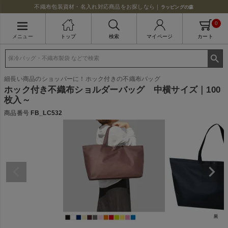
不織布包装資材・名入れ対応商品をお探しなら｜
ラッピングの森
0
メニュー
トップ
検索
マイページ
カート
細長い商品のショッパーに！ホック付きの不織布バッグ
ホック付き不織布ショルダーバッグ 中横サイズ｜100
枚入～
商品番号
FB_LC532