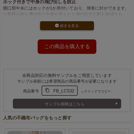
ホック付きで中身の飛び出しを防止
開口部中央にはホックが1か所付いており、簡単に封ができます。
お客様の持ち運び中に中身が見えたり飛び出す心配も軽減され、
再利用も期待できます。
ブーツや枕など長さのあるアイテムに最適
中横サイズは、横幅が広くマチ付きの設計。
ブーツや枕などの長さのある大きめの商品にも対応でき、衣類や
雑貨類のラッピング・持ち帰り用としても活躍します。
この商品を購入する
全商品対応の無料サンプルをご用意しています
サンプル依頼には希望商品の商品番号が必要になります
FB_LC532
商品番号
←クリックでコピー
サンプル依頼はこちら
上部にホックがついており、簡
長めの持ち手で持ち運びしやす
人気の不織布バッグをもっと探す
易に口止めできます。
い。
※画像は中横サイズ