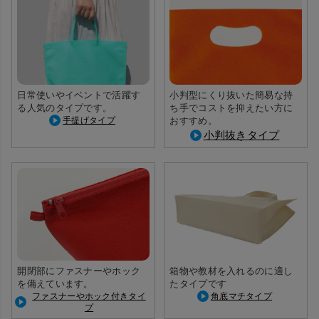
日常使いやイベントで活躍す
小判型にくり抜いた簡易な持
る人気のタイプです。
ち手でコストを抑えたい方に
手提げタイプ
おすすめ。
小判抜きタイプ
全体的にコロンとした形状。
（写真は印刷を入れたときのイ
メージです）
開閉部にファスナーやホック
箱物や教材を入れるのに適し
を備えています。
たタイプです
ファスナーやホック付きタイ
角底マチタイプ
プ