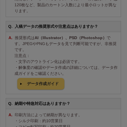
120枚など、製品のカートン入数により最小ロットが異な
ります。
入稿データの推奨形式や注意点はありますか？
推奨形式は
AI（Illustrator）、PSD（Photoshop）
で
す。JPEGやPNGもデータを見て判断可能ですが、非推奨
です。
注意点：
・文字のアウトライン化は必須です。
・解像度の確認やデータ作成の詳細については、データ作
成ガイドをご確認ください。
データ作成ガイド
納期や特急対応はありますか？
印刷方法によって納期が異なります。
・シルク印刷：約10営業日
・コピー転写印刷：約20営業日