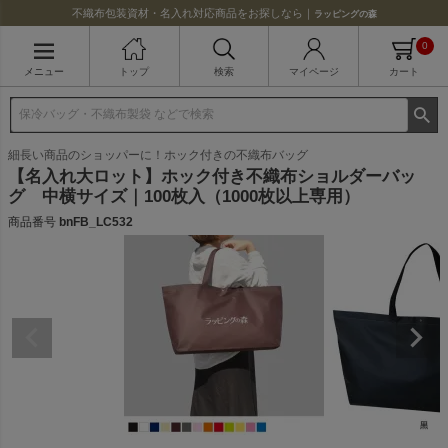
不織布包装資材・名入れ対応商品をお探しなら｜
ラッピングの森
0
メニュー
トップ
検索
マイページ
カート
細長い商品のショッパーに！ホック付きの不織布バッグ
【名入れ大ロット】ホック付き不織布ショルダーバッ
グ 中横サイズ｜100枚入（1000枚以上専用）
商品番号
bnFB_LC532