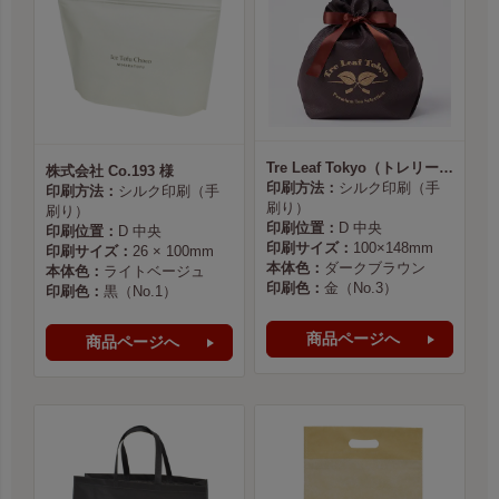
Tre Leaf Tokyo（トレリーフ東京） 様
株式会社 Co.193 様
印刷方法：
シルク印刷（手
印刷方法：
シルク印刷（手
刷り）
刷り）
印刷位置：
D 中央
印刷位置：
D 中央
印刷サイズ：
100×148mm
印刷サイズ：
26 × 100mm
本体色：
ダークブラウン
本体色：
ライトベージュ
印刷色：
金（No.3）
印刷色：
黒（No.1）
商品ページへ
商品ページへ