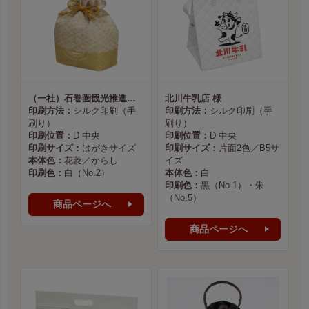
（一社）石巻圏観光推進機構様
北川牛乳店 様
印刷方法：
シルク印刷（手
印刷方法：
シルク印刷（手
刷り）
刷り）
印刷位置：
D 中央
印刷位置：
D 中央
印刷サイズ：
はがきサイズ
印刷サイズ：
片面2色／B5サ
本体色：
花菱／からし
イズ
印刷色：
白（No.2）
本体色：
白
印刷色：
黒（No.1）・朱
（No.5）
商品ページへ
商品ページへ