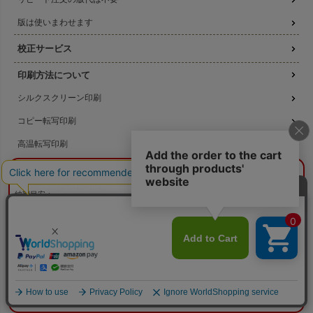
版は使いまわせます
校正サービス
印刷方法について
シルクスクリーン印刷
コピー転写印刷
高温転写印刷
機械刷りについて
¥0
概算合計
閉じる
3種類の印刷方法の比較
納期目安：
—
—
データ作成ガイド
数量：
—
本体色：
選択してください
印刷位置：
選択してください
印刷サイズ：
—
名入れ注文の流れ
印刷色：
—
2色目：
2色印刷をしない
本体代：
¥0
印刷代：
¥0
版代：
¥0
名入れのよくある質問
校正：
¥0
無料サンプル提供
※送料は未反映