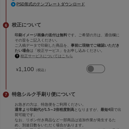
PSD形式のテンプレートダウンロード
校正について
印刷イメージ画像の送付は無料
です。ご希望の方は、通信欄に
その旨をご記入ください。
ご入稿データで印刷した商品を、
事前に現物でご確認いただき
たい場合
は「校正サービス」をお申し込みください。
校正サービスについてはこちら
1,100
¥
（税込）
特急シルク手刷り便について
お急ぎの方は、特急便をご利用ください。
通常より印刷代が1.5～2倍程度割高
となりますが、
最短4日
で出
荷可能です。
なお、リボン付き商品など一部商品は追加作業が発生するた
め、別途日数をいただく場合があります。