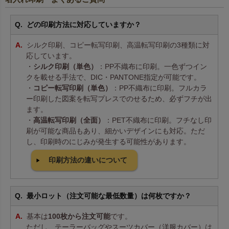
どの印刷方法に対応していますか？
シルク印刷、コピー転写印刷、高温転写印刷の3種類に対
応しています。
・
シルク印刷（単色）
：PP不織布に印刷。一色ずつイン
クを載せる手法で、DIC・PANTONE指定が可能です。
・
コピー転写印刷（単色）
：PP不織布に印刷。フルカラ
ー印刷した図案を転写プレスでのせるため、必ずフチが出
ます。
・
高温転写印刷（全面）
：PET不織布に印刷。フチなし印
刷が可能な商品もあり、細かいデザインにも対応。ただ
し、印刷時のにじみが発生する可能性があります。
印刷方法の違いについて
最小ロット（注文可能な最低数量）は何枚ですか？
基本は
100枚から注文可能
です。
ただし、テーラーバッグやスーツカバー（洋服カバー）は