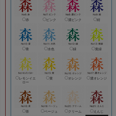
赤
ピンク
濃ピンク
紺
青
水色
緑
黄緑
レモンイエ
黄
オレンジ
濃オレンジ
ロー
茶
ベージュ
クリーム
えんじ