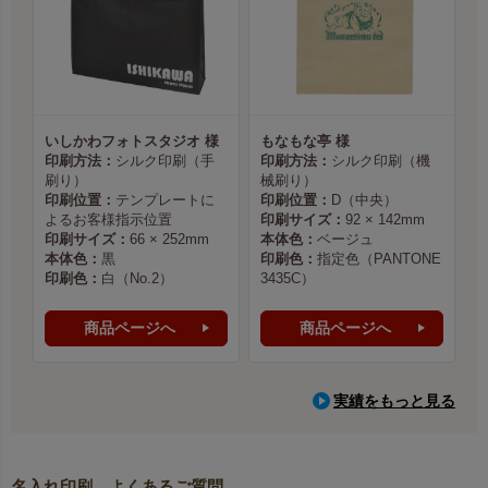
いしかわフォトスタジオ 様
もなもな亭 様
印刷方法：
シルク印刷（手
印刷方法：
シルク印刷（機
刷り）
械刷り）
印刷位置：
テンプレートに
印刷位置：
D（中央）
よるお客様指示位置
印刷サイズ：
92 × 142mm
印刷サイズ：
66 × 252mm
本体色：
ベージュ
本体色：
黒
印刷色：
指定色（PANTONE
印刷色：
白（No.2）
3435C）
商品ページへ
商品ページへ
実績をもっと見る
名入れ印刷 よくあるご質問