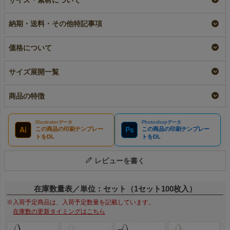
ッグ 中横サイズ｜10
ダーバッグ 中横サイ
イズ｜100枚入～
枚入～
ズ｜100枚入（1000枚
即納品
納期・送料・その他特記事項
以上専用）
小ロット
¥
12,320
税込
〜
大ロット名入れ
¥
2,178
税込
〜
¥
12,320
税込
価格について
サイズ展開一覧
商品の特徴
Illustratorデータ
Photoshopデータ
Ai
Ps
この商品の印刷テンプレー
この商品の印刷テンプレー
トをDL
トをDL
レビューを書く
在庫数量表／単位：セット（1セット100枚入）
※入荷予定商品は、入荷予定数量を記載しています。
在庫数の更新タイミングはこちら