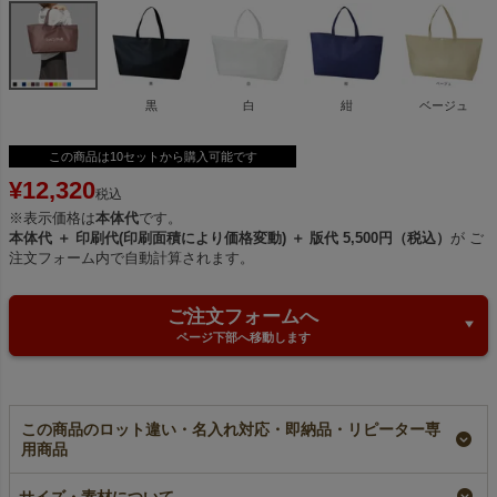
黒
白
紺
ベージュ
この商品は10セットから購入可能です
¥
12,320
税込
※表示価格は
本体代
です。
本体代 ＋ 印刷代(印刷面積により価格変動) ＋ 版代 5,500円（税込）
が ご
注文フォーム内で自動計算されます。
ご注文フォームへ
ページ下部へ移動します
この商品のロット違い・名入れ対応・即納品・リピーター専
用商品
【小ロット】ホック付
【名入れ大ロット】ホ
ホック付き不織布ショ
き不織布ショルダーバ
ック付き不織布ショル
ルダーバッグ 中横サ
サイズ・素材について