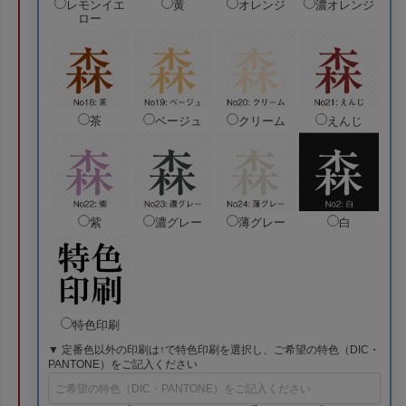
レモンイエ
黄
オレンジ
濃オレンジ
ロー
茶
ベージュ
クリーム
えんじ
紫
濃グレー
薄グレー
白
特色印刷
▼ 定番色以外の印刷は↑で特色印刷を選択し、ご希望の特色（DIC・
PANTONE）をご記入ください