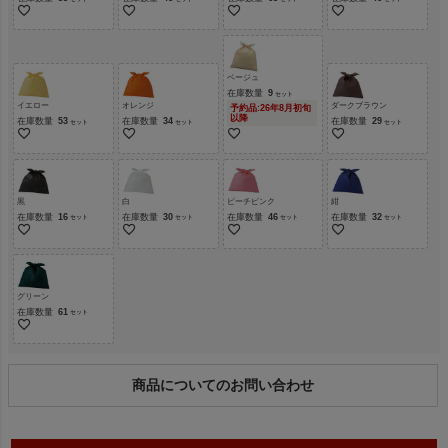
ベージュ
在庫数量
9
イエロー
オレンジ
ダークブラウン
予約品:26年8月初旬
以降
在庫数量
53
在庫数量
34
在庫数量
29
黒
白
ピーチピンク
紺
在庫数量
16
在庫数量
30
在庫数量
46
在庫数量
32
グリーン
在庫数量
61
商品についてのお問い合わせ