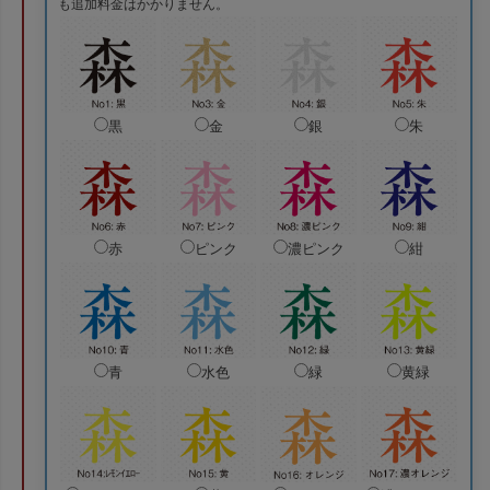
も追加料金はかかりません。
黒
金
銀
朱
赤
ピンク
濃ピンク
紺
青
水色
緑
黄緑