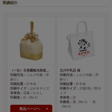
実績紹介
（一社）石巻圏観光推進機構様
北川牛乳店 様
印刷方法：
シルク印刷（手
印刷方法：
シルク印刷（手
刷り）
刷り）
印刷位置：
D 中央
印刷位置：
D 中央
印刷サイズ：
はがきサイズ
印刷サイズ：
片面2色／B5サ
本体色：
花菱／からし
イズ
印刷色：
白（No.2）
本体色：
白
印刷色：
黒（No.1）・朱
（No.5）
商品ページへ