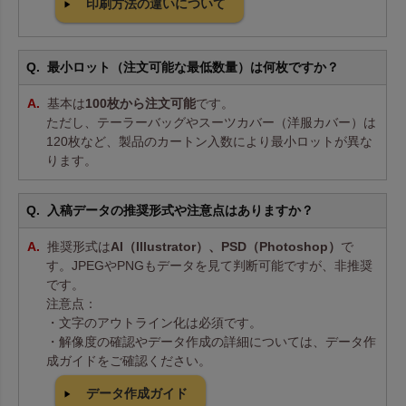
印刷方法の違いについて
最小ロット（注文可能な最低数量）は何枚ですか？
基本は
100枚から注文可能
です。
ただし、テーラーバッグやスーツカバー（洋服カバー）は
120枚など、製品のカートン入数により最小ロットが異な
ります。
入稿データの推奨形式や注意点はありますか？
推奨形式は
AI（Illustrator）、PSD（Photoshop）
で
す。JPEGやPNGもデータを見て判断可能ですが、非推奨
です。
注意点：
・文字のアウトライン化は必須です。
・解像度の確認やデータ作成の詳細については、データ作
成ガイドをご確認ください。
データ作成ガイド