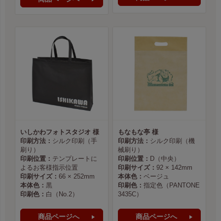
いしかわフォトスタジオ 様
もなもな亭 様
印刷方法：
シルク印刷（手
印刷方法：
シルク印刷（機
刷り）
械刷り）
印刷位置：
テンプレートに
印刷位置：
D（中央）
よるお客様指示位置
印刷サイズ：
92 × 142mm
印刷サイズ：
66 × 252mm
本体色：
ベージュ
本体色：
黒
印刷色：
指定色（PANTONE
印刷色：
白（No.2）
3435C）
商品ページへ
商品ページへ