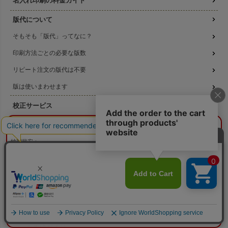
名入れ印刷の料金ガイド
版代について
そもそも「版代」ってなに？
印刷方法ごとの必要な版数
リピート注文の版代は不要
版は使いまわせます
校正サービス
印刷方法について
¥0
概算合計
閉じる
シルクスクリーン印刷
納期目安：
—
—
コピー転写印刷
数量：
—
本体色：
選択してください
印刷位置：
選択してください
印刷サイズ：
—
高温転写印刷
印刷色：
—
2色目：
2色印刷をしない
本体代：
¥0
機械刷りについて
印刷代：
¥0
版代：
¥0
校正：
¥0
3種類の印刷方法の比較
※送料は未反映
データ作成ガイド