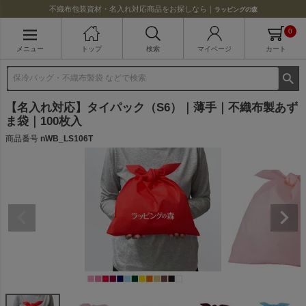
不織布包装資材・名入れ対応商品をお探しなら｜
ラッピングの森
0
メニュー
トップ
検索
マイページ
カート
【名入れ対応】タイパック（S6）｜薄手｜不織布製あず
ま袋｜100枚入
商品番号
nWB_LS106T