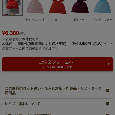
ライトピンク｜
赤｜
ボルドー｜
パステルブルー
｜
¥
6,380
税込
※表示価格は
本体代
です。
本体代 ＋ 印刷代(印刷面積により価格変動) ＋ 版代 5,500円（税込）
が ご
注文フォーム内で自動計算されます。
ご注文フォームへ
ページ下部へ移動します
この商品のロット違い・名入れ対応・即納品・リピーター専
用商品
【名入れ対応】タイパ
【名入れ／リピーター
タイパック（S6）｜
ック（S6）｜薄手｜
専用】タイパック
薄手｜不織布製あずま
サイズ・素材について
不織布製あずま袋｜
（S6）｜薄手｜不織
袋｜50枚入～
100枚入
布製あずま袋｜100枚
加工品