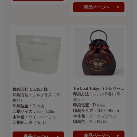
商品ページへ
Tre Leaf Tokyo（トレリーフ東京） 様
株式会社 Co.193 様
印刷方法：
シルク印刷（手
印刷方法：
シルク印刷（手
刷り）
刷り）
印刷位置：
D 中央
印刷位置：
D 中央
印刷サイズ：
100×148mm
印刷サイズ：
26 × 100mm
本体色：
ダークブラウン
本体色：
ライトベージュ
印刷色：
金（No.3）
印刷色：
黒（No.1）
商品ページへ
商品ページへ