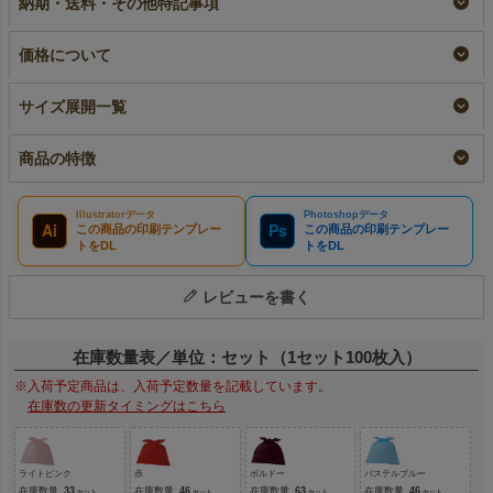
納期・送料・その他特記事項
入
名入れ
¥
6,050
税込
〜
リピーター専用名入れ
¥
6,380
税込
¥
6,380
税込
価格について
サイズ展開一覧
商品の特徴
Illustratorデータ
Photoshopデータ
Ai
Ps
この商品の印刷テンプレー
この商品の印刷テンプレー
トをDL
トをDL
レビューを書く
在庫数量表／単位：セット（1セット100枚入）
※入荷予定商品は、入荷予定数量を記載しています。
在庫数の更新タイミングはこちら
ライトピンク
赤
ボルドー
パステルブルー
在庫数量
33
在庫数量
46
在庫数量
63
在庫数量
46