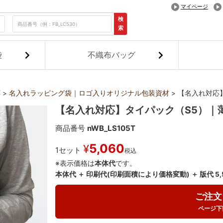
マイページ
検
索
袋
不織布バッグ
応
名入れラッピング袋｜ロゴ入りオリジナル包装資材
【名入れ対応
【名入れ対応】タイパック（S5）｜
商品番号
nWB_LS105T
5,060
¥
1セット
税込
※表示価格は
本体代
です。
本体代 ＋ 印刷代(印刷面積により価格変動) ＋ 版代 5
ご注文
ページ下