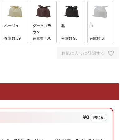
ベージュ
ダークブラ
黒
白
ウン
在庫数
69
在庫数
100
在庫数
96
在庫数
61
お気に入りに登録する
¥0
閉じる