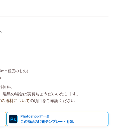
ら
35mm程度のもの）
め
送料無料。
込）、離島の場合は実費ちょうだいいたします。
ドの送料について
の項目をご確認ください
Photoshopデータ
Ps
この商品の印刷テンプレートをDL