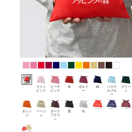
ライト
ピーチ
赤
ボルド
紺
パステ
グリー
ピンク
ピンク
ー
ルブル
ン
ー
オレン
ベージ
ダーク
黒
白
ジ
ュ
ブラウ
ン