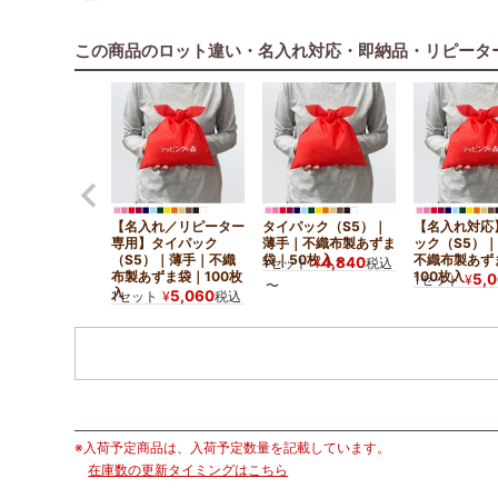
この商品のロット違い・名入れ対応・即納品・リピータ
【名入れ／リピーター
タイパック（S5）｜
【名入れ対応
専用】タイパック
薄手｜不織布製あずま
ック（S5）
（S5）｜薄手｜不織
袋｜50枚入～
不織布製あず
4,840
1セット
¥
税込
布製あずま袋｜100枚
100枚入
5,
1セット
¥
〜
入
5,060
1セット
¥
税込
※入荷予定商品は、入荷予定数量を記載しています。
在庫数の更新タイミングはこちら