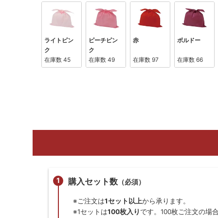
ライトピン
ピーチピン
赤
ボルドー
ク
ク
在庫数
45
在庫数
49
在庫数
97
在庫数
66
購入セット数
（必須）
※ご注文は
1セット以上
から承ります。
※1セットは
100枚入り
です。100枚ご注文の場