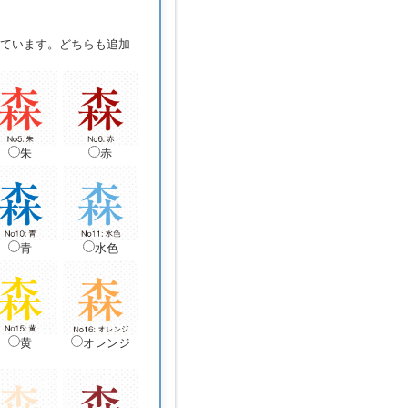
ています。どちらも追加
朱
赤
青
水色
黄
オレンジ