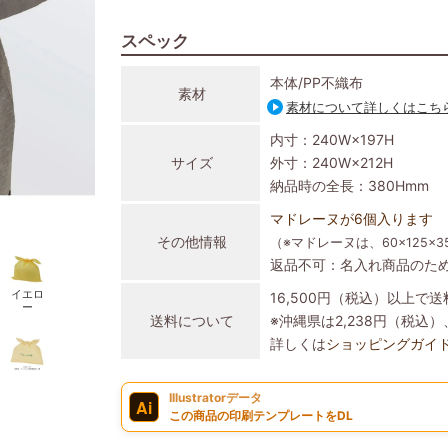
スペック
本体/PP不織布
素材
素材について詳しくはこち
内寸：240W×197H
サイズ
外寸：240W×212H
納品時の全長：380Hmm
マドレーヌが6個入ります
その他情報
（※マドレーヌは、60×125×
返品不可：名入れ商品のた
イエロ
16,500円（税込）以上で
ー
送料について
※沖縄県は2,238円（税
詳しくは
ショッピングガイ
Illustratorデータ
Ai
この商品の印刷テンプレートをDL