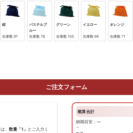
紺
パステルブ
グリーン
イエロー
オレンジ
ルー
在庫数
97
在庫数
78
在庫数
105
在庫数
69
在庫数
71
ご注文フォーム
概算合計
納期目安：
—
—
合は、
数量「1」
とご入力く