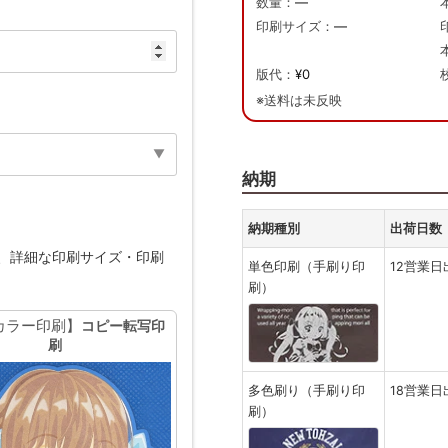
数量：
—
印刷サイズ：
—
版代：
¥0
※送料は未反映
納期
納期種別
出荷日数
、詳細な印刷サイズ・印刷
単色印刷（手刷り印
12営業日
刷）
カラー印刷】
コピー転写印
刷
多色刷り（手刷り印
18営業日
刷）