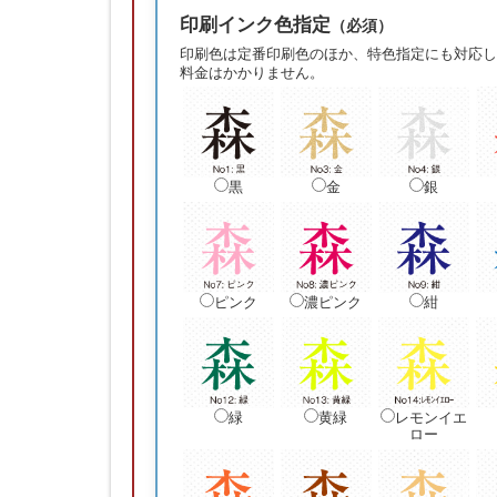
印刷インク色指定
（必須）
印刷色は定番印刷色のほか、特色指定にも対応し
料金はかかりません。
黒
金
銀
ピンク
濃ピンク
紺
緑
黄緑
レモンイエ
ロー