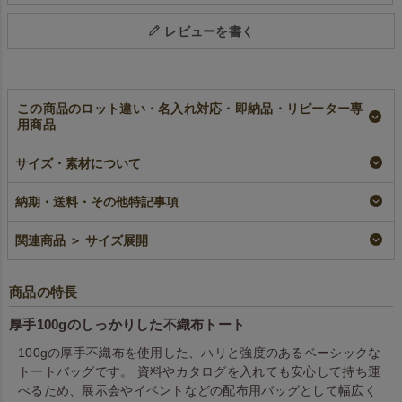
レビューを書く
この商品のロット違い・名入れ対応・即納品・リピーター専
用商品
【小ロット】不織布
【名入れ大ロット】
【名入れ／リピータ
ベーシックトート
不織布ベーシックト
ー専用】不織布ベー
厚手《100g》 A4縦
ート 厚手
シックトート 厚手
サイズ・素材について
マチなしサイズ｜10
《100g》 A4縦マチ
《100g》 A4縦マチ
枚入～
なしサイズ｜ 100枚
なしサイズ｜ 100枚
納期・送料・その他特記事項
入（1000枚以上専
入
小ロット
用）
リピーター専用名入れ
¥
2,035
税込
〜
大ロット名入れ
関連商品 ＞ サイズ展開
¥
9,900
税込
〜
¥
9,405
税込
〜
商品の特長
厚手100gのしっかりした不織布トート
100gの厚手不織布を使用した、ハリと強度のあるベーシックな
トートバッグです。 資料やカタログを入れても安心して持ち運
べるため、展示会やイベントなどの配布用バッグとして幅広く