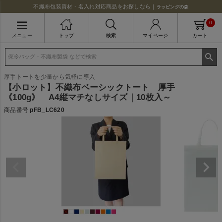
不織布包装資材・名入れ対応商品をお探しなら｜
ラッピングの森
0
メニュー
トップ
検索
マイページ
カート
厚手トートを少量から気軽に導入
【小ロット】不織布ベーシックトート 厚手
《100g》 A4縦マチなしサイズ｜10枚入～
商品番号
pFB_LC620