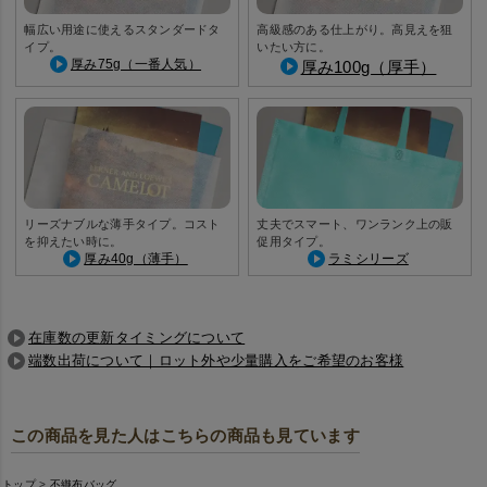
幅広い用途に使えるスタンダードタ
高級感のある仕上がり。高見えを狙
イプ。
いたい方に。
厚み75g（一番人気）
厚み100g（厚手）
リーズナブルな薄手タイプ。コスト
丈夫でスマート、ワンランク上の販
を抑えたい時に。
促用タイプ。
厚み40g（薄手）
ラミシリーズ
在庫数の更新タイミングについて
端数出荷について｜ロット外や少量購入をご希望のお客様
この商品を見た人はこちらの商品も見ています
トップ
不織布バッグ