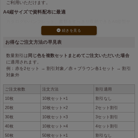
ご利用いただけます。
A4縦サイズで資料配布に最適
カタログやパンフレット、書類をすっきり収納できるA4縦型サ
イズ。 マチのないフラットタイプのためかさばらず、持ち帰り
やすい仕様です。 展示会の資料配布やオープンキャンパス、企
業イベントなどにおすすめです。
お得なご注文方法の早見表
10枚から注文できる小ロット対応
数量割引は
同じ色を複数セットまとめてご注文いただいた場合
10枚から注文できる小ロット販売ページです。 イベント用の試
に適用されます。
験導入や少量だけ必要な場合など、在庫を抱えずに導入できま
例：赤を2セット → 割引対象／赤＋ブラウン各1セット → 割引
す。 必要な分だけ仕入れたい方に便利な注文ページです。
対象外
在庫終了後は後継品へ切り替え予定
ご注文枚数
注文方法
割引適用
本商品は在庫限りで販売終了となり、順次後継モデルへ切り替
わります。 在庫終了後は
10枚
10枚セット×1
割引なし
を
不織布アドバッグ 厚手《100g》 A4縦マチなしサイズ
20枚
10枚セット×2
2セット割引
ご利用ください。
30枚
10枚セット×3
3セット割引
40枚
10枚セット×4
4セット割引
50枚
50枚セット×1
割引なし