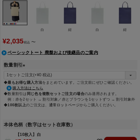
白
紺
白
紺
¥
2,035
〜
税込
ベーシックトート 廃盤および後継品のご案内
数量割引
(
必
◆
最もお得な購入方法
をまとめています。ご注文前にぜひご確認ください。
須
購入方法はこちら
◆数量割引は
同じ色を複数セットご注文の場合
のみ適用されます。
)
例：赤を2セット → 割引対象／赤とブラウンを1セットずつ → 割引対象外
◆
100枚以上
のご注文は、
通常ロットページ
からご購入ください。
本体色柄（数字はセット在庫数）
【10枚入】白