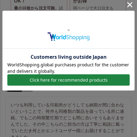
OK！
がお得
最小10枚から注文可能
。試
同ページで大口注文も
し買いや少量仕入れにも便
OK。
まとめ買いでコスト
利です。
を抑えられます
。
お客様の声
【全面印刷｜フチあり】不織布アドバッグPET
持ち手付き A4縦サイズ｜100枚入
いつも利用している印刷所がどうしても納期が間に合わな
いということで、何件も同種類の製品を扱っている所に連
絡。でもこの時期繁忙期でどこも間に合いそうもありませ
んでした。その中こちらのご担当の方は丁寧に相談に載っ
ていただき何とかエンドユーザー様にお届けすることがで