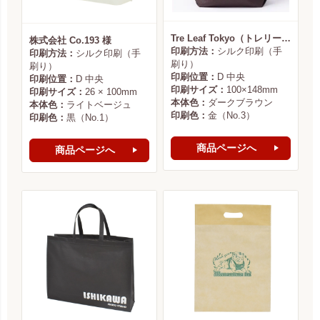
Tre Leaf Tokyo（トレリーフ東京） 様
株式会社 Co.193 様
印刷方法：
シルク印刷（手
印刷方法：
シルク印刷（手
刷り）
刷り）
印刷位置：
D 中央
印刷位置：
D 中央
印刷サイズ：
100×148mm
印刷サイズ：
26 × 100mm
本体色：
ダークブラウン
本体色：
ライトベージュ
印刷色：
金（No.3）
印刷色：
黒（No.1）
商品ページへ
商品ページへ