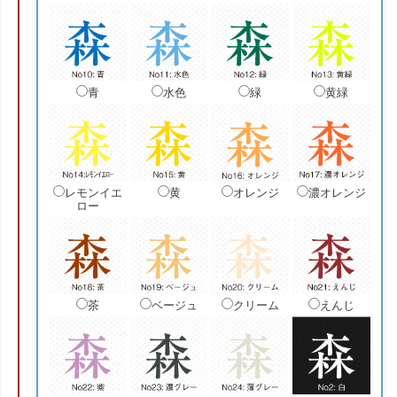
青
水色
緑
黄緑
レモンイエ
黄
オレンジ
濃オレンジ
ロー
茶
ベージュ
クリーム
えんじ