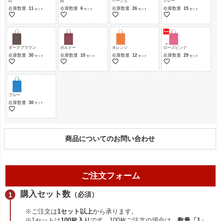
白
紺
ベージュ
グレー
在庫数量
11
在庫数量
6
在庫数量
26
在庫数量
15
ダークブラウン
ボルドー
オレンジ
ローズピンク
在庫数量
30
在庫数量
10
在庫数量
12
在庫数量
29
ブルー
在庫数量
30
商品についてのお問い合わせ
ご注文フォーム
購入セット数
（必須）
※ご注文は
1セット以上
から承ります。
※1セットは
100枚入り
です。100枚ご注文の場合は、
数量「1」