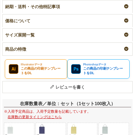
｜ 100枚入（1000枚
なしサイズ｜ 100枚入
小ロット
納期・送料・その他特記事項
以上専用）
リピーター専用名入れ
¥
2,035
税込
〜
大ロット名入れ
¥
9,900
税込
〜
価格について
¥
9,405
税込
〜
サイズ展開一覧
商品の特徴
Illustratorデータ
Photoshopデータ
Ai
Ps
この商品の印刷テンプレー
この商品の印刷テンプレー
トをDL
トをDL
レビューを書く
在庫数量表／単位：セット（1セット100枚入）
※入荷予定商品は、入荷予定数量を記載しています。
在庫数の更新タイミングはこちら