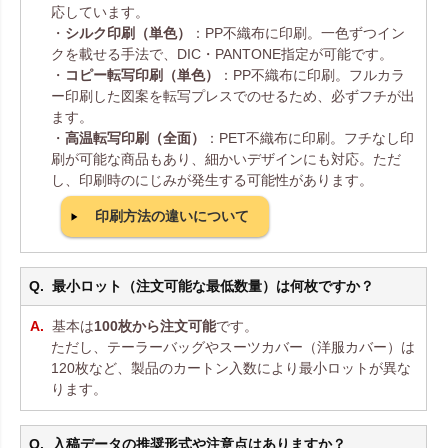
応しています。
・
シルク印刷（単色）
：PP不織布に印刷。一色ずつイン
クを載せる手法で、DIC・PANTONE指定が可能です。
・
コピー転写印刷（単色）
：PP不織布に印刷。フルカラ
ー印刷した図案を転写プレスでのせるため、必ずフチが出
ます。
・
高温転写印刷（全面）
：PET不織布に印刷。フチなし印
刷が可能な商品もあり、細かいデザインにも対応。ただ
し、印刷時のにじみが発生する可能性があります。
印刷方法の違いについて
最小ロット（注文可能な最低数量）は何枚ですか？
基本は
100枚から注文可能
です。
ただし、テーラーバッグやスーツカバー（洋服カバー）は
120枚など、製品のカートン入数により最小ロットが異な
ります。
入稿データの推奨形式や注意点はありますか？