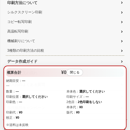
印刷方法について
シルクスクリーン印刷
コピー転写印刷
高温転写印刷
機械刷りについて
3種類の印刷方法の比較
データ作成ガイド
¥0
概算合計
閉じる
名入れ注文の流れ
納期目安：
—
名入れのよくある質問
—
数量：
—
本体色：
選択してください
無料サンプル提供
印刷位置：
選択してください
印刷サイズ：
—
印刷色：
—
2色目：
2色印刷をしない
本体代：
¥0
版代無料キャンペーン
印刷代：
¥0
版代：
¥0
校正：
¥0
※送料は未反映
お得なセール商品