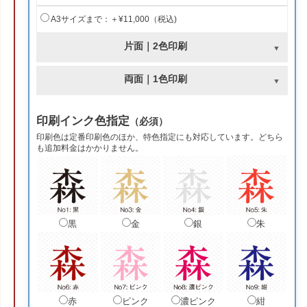
A3サイズまで：＋¥11,000（税込)
片面｜2色印刷
両面｜1色印刷
印刷インク色指定
（必須）
印刷色は定番印刷色のほか、特色指定にも対応しています。どちら
も追加料金はかかりません。
黒
金
銀
朱
赤
ピンク
濃ピンク
紺