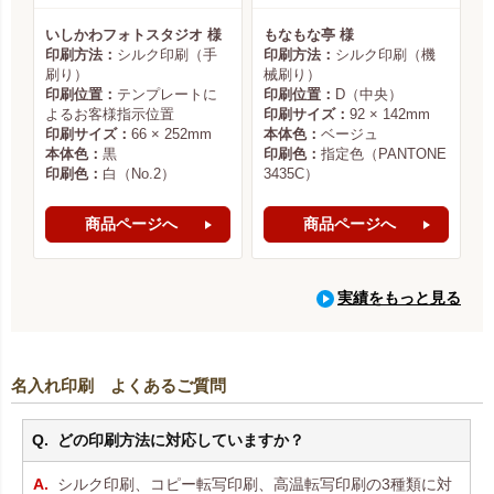
いしかわフォトスタジオ 様
もなもな亭 様
印刷方法：
シルク印刷（手
印刷方法：
シルク印刷（機
刷り）
械刷り）
印刷位置：
テンプレートに
印刷位置：
D（中央）
よるお客様指示位置
印刷サイズ：
92 × 142mm
印刷サイズ：
66 × 252mm
本体色：
ベージュ
本体色：
黒
印刷色：
指定色（PANTONE
印刷色：
白（No.2）
3435C）
商品ページへ
商品ページへ
実績をもっと見る
名入れ印刷 よくあるご質問
どの印刷方法に対応していますか？
シルク印刷、コピー転写印刷、高温転写印刷の3種類に対