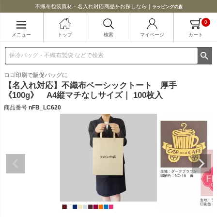
不織布包装資材・名入れ対応商品をお探しなら｜
ラッピングの森
0
メニュー
トップ
検索
マイページ
カート
ロゴ印刷で販促バッグに
【名入れ対応】不織布ベーシックトート 厚手
《100g》 A4縦マチなしサイズ｜ 100枚入
商品番号
nFB_LC620