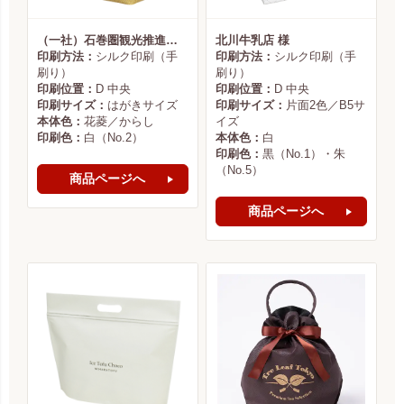
（一社）石巻圏観光推進機構様
北川牛乳店 様
印刷方法：
シルク印刷（手
印刷方法：
シルク印刷（手
刷り）
刷り）
印刷位置：
D 中央
印刷位置：
D 中央
印刷サイズ：
はがきサイズ
印刷サイズ：
片面2色／B5サ
本体色：
花菱／からし
イズ
印刷色：
白（No.2）
本体色：
白
印刷色：
黒（No.1）・朱
（No.5）
商品ページへ
商品ページへ