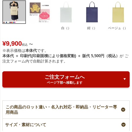
白（）
紺（）
ベージュ（）
¥
9,900
〜
税込
※表示価格は
本体代
です。
本体代 ＋ 印刷代(印刷面積により価格変動) ＋ 版代 5,500円（税込）
が ご
注文フォーム内で自動計算されます。
ご注文フォームへ
ページ下部へ移動します
この商品のロット違い・名入れ対応・即納品・リピーター専
用商品
【小ロット】不織布ベ
【名入れ大ロット】不
【名入れ／リピーター
ーシックトート 厚手
織布ベーシックトー
専用】不織布ベーシッ
サイズ・素材について
《100g》 A4縦マチ
ト 厚手《100g》
クトート 厚手
なしサイズ｜10枚入～
A4縦マチなしサイズ
《100g》 A4縦マチ