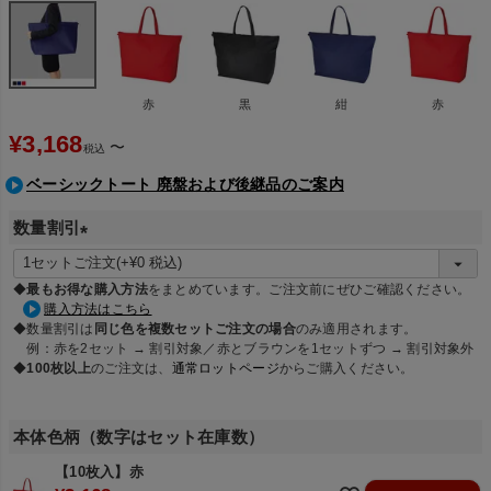
赤
黒
紺
赤
¥
3,168
〜
税込
ベーシックトート 廃盤および後継品のご案内
数量割引
(
必
◆
最もお得な購入方法
をまとめています。ご注文前にぜひご確認ください。
須
購入方法はこちら
◆数量割引は
同じ色を複数セットご注文の場合
のみ適用されます。
)
例：赤を2セット → 割引対象／赤とブラウンを1セットずつ → 割引対象外
◆
100枚以上
のご注文は、
通常ロットページ
からご購入ください。
本体色柄（数字はセット在庫数）
【10枚入】赤