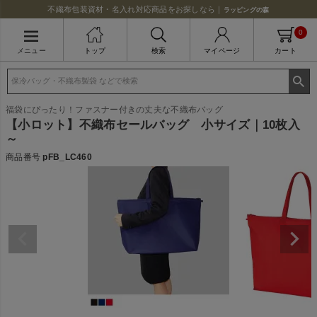
不織布包装資材・名入れ対応商品をお探しなら｜
ラッピングの森
0
メニュー
トップ
検索
マイページ
カート
福袋にぴったり！ファスナー付きの丈夫な不織布バッグ
【小ロット】不織布セールバッグ 小サイズ｜10枚入
～
商品番号
pFB_LC460