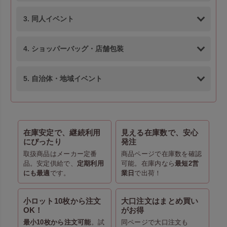
3. 同人イベント
4. ショッパーバッグ・店舗包装
5. 自治体・地域イベント
在庫安定で、継続利用
見える在庫数で、安心
にぴったり
発注
取扱商品はメーカー定番
商品ページで在庫数を確認
品。安定供給で、
定期利用
可能。在庫内なら
最短2営
にも最適
です。
業日
で出荷！
小ロット10枚から注文
大口注文はまとめ買い
OK！
がお得
最小10枚から注文可能
。試
同ページで大口注文も