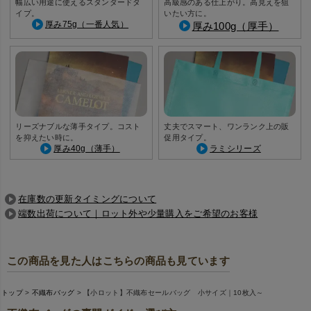
幅広い用途に使えるスタンダードタ
高級感のある仕上がり。高見えを狙
イプ。
いたい方に。
厚み75g（一番人気）
厚み100g（厚手）
リーズナブルな薄手タイプ。コスト
丈夫でスマート、ワンランク上の販
を抑えたい時に。
促用タイプ。
厚み40g（薄手）
ラミシリーズ
在庫数の更新タイミングについて
端数出荷について｜ロット外や少量購入をご希望のお客様
この商品を見た人はこちらの商品も見ています
トップ
不織布バッグ
【小ロット】不織布セールバッグ 小サイズ｜10枚入～