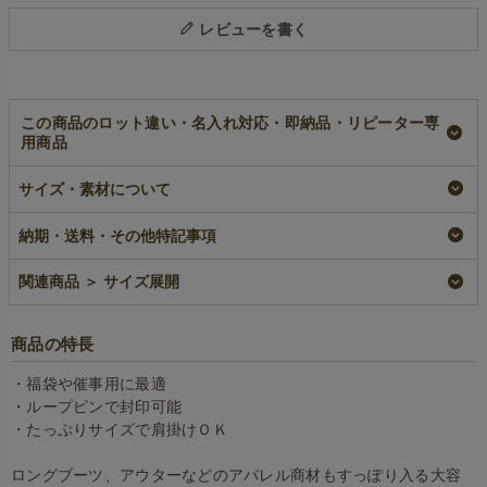
レビューを書く
この商品のロット違い・名入れ対応・即納品・リピーター専
用商品
不織布セールバッ
【名入れ対応】不織
【小ロット】不織布
グ 小サイズ｜100枚
布セールバッグ 小
セールバッグ 小サ
サイズ・素材について
入～
サイズ｜ 100枚入
イズ｜10枚入～
即納品
名入れ
小ロット
納期・送料・その他特記事項
¥
21,780
¥
22,880
税込
¥
3,168
税込
〜
税込
〜
関連商品 ＞ サイズ展開
商品の特長
・福袋や催事用に最適
・ループピンで封印可能
・たっぷりサイズで肩掛けＯＫ
ロングブーツ、アウターなどのアパレル商材もすっぽり入る大容