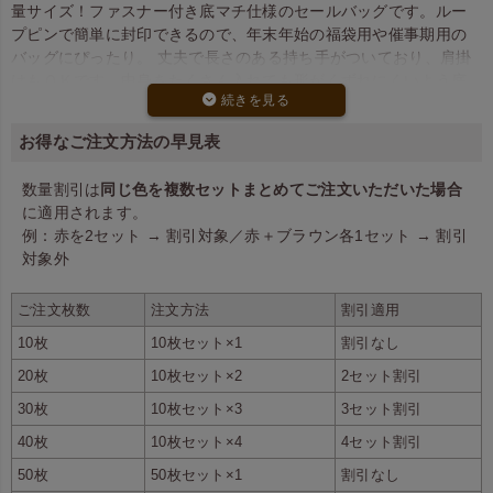
量サイズ！ファスナー付き底マチ仕様のセールバッグです。ルー
プピンで簡単に封印できるので、年末年始の福袋用や催事期用の
バッグにぴったり。 丈夫で長さのある持ち手がついており、肩掛
けもＯＫです。中身をたくさん入れても形がくずれにくいよう底
には厚紙をセット。バッグ本体が大き目となっておりながらも、
持ち運びやすい工夫が凝らされています。
お得なご注文方法の早見表
数量割引は
同じ色を複数セットまとめてご注文いただいた場合
に適用されます。
例：赤を2セット → 割引対象／赤＋ブラウン各1セット → 割引
対象外
ご注文枚数
注文方法
割引適用
10枚
10枚セット×1
割引なし
20枚
10枚セット×2
2セット割引
大容量の２サイズ展開！どちら
大きめマチでたっぷり容量
30枚
10枚セット×3
3セット割引
も肩がけ出来ます。
40枚
10枚セット×4
4セット割引
50枚
50枚セット×1
割引なし