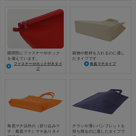
ファスナー端のループにピンを
開閉部にファスナーやホック
箱物や教材を入れるのに適し
通して封ができます
を備えています。
たタイプです
ファスナーやホック付きタイ
角底マチタイプ
プ
角底マチ以外の（折り込みマ
チラシや薄いパンフレットを
チ・船底マチ）マチありタイ
持ち帰るのに適したタイプで