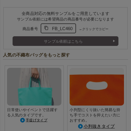
肩掛けOKの持ち手と自立する設計
丈夫な不織布製の持ち手は
肩に掛けられる長さ
で、お客様の持
全商品対応の無料サンプルをご用意しています
ち帰りにも便利。
サンプル依頼には希望商品の商品番号が必要になります
底マチ付き＋底板入りで
型崩れしにくく
、展示販売時の見栄え
FB_LC460
商品番号
←クリックでコピー
もキレイに保ちます。
サンプル依頼はこちら
人気の不織布バッグをもっと探す
大容量の２サイズ展開！どちら
大きめマチでたっぷり容量
も肩がけ出来ます。
日常使いやイベントで活躍す
小判型にくり抜いた簡易な持
る人気のタイプです。
ち手でコストを抑えたい方に
手提げタイプ
おすすめ。
小判抜きタイプ