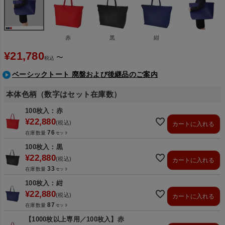
赤
黒
紺
¥
21,780
〜
税込
ベーシックトート 廃盤および後継品のご案内
本体色柄（数字はセット在庫数）
100枚入：赤
¥
22,880
税込
カートに入れる
76
在庫数量
100枚入：黒
¥
22,880
税込
カートに入れる
33
在庫数量
100枚入：紺
¥
22,880
税込
カートに入れる
87
在庫数量
【1000枚以上専用／100枚入】赤