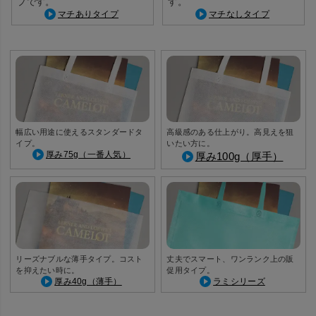
プです。
す。
マチありタイプ
マチなしタイプ
幅広い用途に使えるスタンダードタ
高級感のある仕上がり。高見えを狙
イプ。
いたい方に。
厚み75g（一番人気）
厚み100g（厚手）
リーズナブルな薄手タイプ。コスト
丈夫でスマート、ワンランク上の販
を抑えたい時に。
促用タイプ。
厚み40g（薄手）
ラミシリーズ