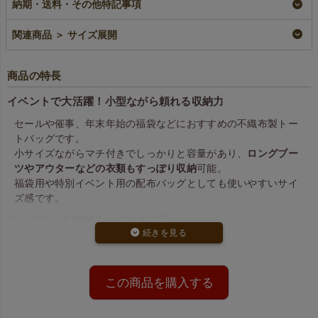
納期・送料・その他特記事項
¥
21,780
¥
22,880
税込
¥
3,168
税込
〜
税込
〜
関連商品 ＞ サイズ展開
商品の特長
イベントで大活躍！小型ながら頼れる収納力
セールや催事、年末年始の福袋などにおすすめの不織布製トー
トバッグです。
小サイズながらマチ付きでしっかりと容量があり、
ロングブー
ツやアウターなどの衣類もすっぽり収納
可能。
福袋用や特別イベント用の配布バッグとしても使いやすいサイ
ズ感です。
ファスナー＆封緘ループ付きで安心
バッグ上部には
ファスナー付き
で中身の飛び出しを防ぎ、
ファ
スナー端のループ
には別売りのピンを通すことで封緘対応も可
能。
この商品を購入する
特別感のあるギフトラッピングや、販促用アイテムとして最適
です。