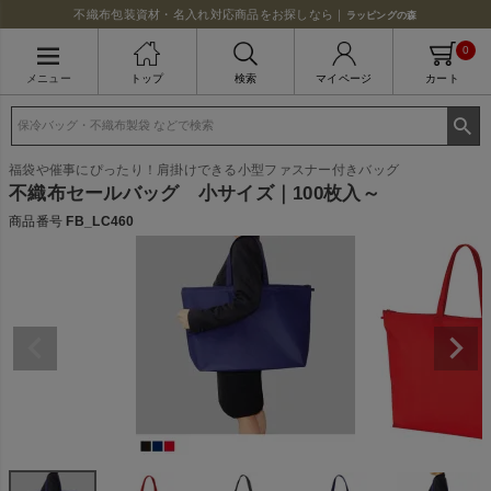
不織布包装資材・名入れ対応商品をお探しなら｜
ラッピングの森
0
メニュー
トップ
検索
マイページ
カート
福袋や催事にぴったり！肩掛けできる小型ファスナー付きバッグ
不織布セールバッグ 小サイズ｜100枚入～
商品番号
FB_LC460