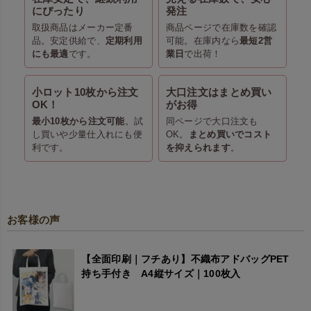
にぴったり
発注
取扱商品はメーカー定番
商品ページで在庫数を確認
品。安定供給で、
定期利用
可能。在庫内なら
最短2営
にも最適
です。
業日
で出荷！
小ロット10枚から注文
大口注文はまとめ買い
OK！
がお得
最小10枚から注文可能
。試
同ページで大口注文も
し買いや少量仕入れにも便
OK。
まとめ買いでコスト
利です。
を抑えられます
。
お客様の声
【全面印刷｜フチあり】不織布アドバッグPET
持ち手付き A4縦サイズ｜100枚入