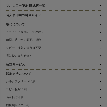
フルカラー印刷 既成柄一覧
名入れ印刷の料金ガイド
版代について
そもそも「版代」ってなに？
印刷方法ごとの必要な版数
リピート注文の版代は不要
版は使いまわせます
校正サービス
印刷方法について
シルクスクリーン印刷
コピー転写印刷
高温転写印刷
機械刷りについて