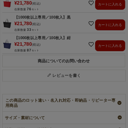
¥
21,780
税込
カートに入れる
76
在庫数量
【1000枚以上専用／100枚入】黒
¥
21,780
税込
カートに入れる
33
在庫数量
【1000枚以上専用／100枚入】紺
¥
21,780
税込
カートに入れる
87
在庫数量
商品についてのお問い合わせ
レビューを書く
この商品のロット違い・名入れ対応・即納品・リピーター専
用商品
不織布セールバッ
【名入れ対応】不織
【小ロット】不織布
グ 小サイズ｜100枚
布セールバッグ 小
セールバッグ 小サ
サイズ・素材について
入～
サイズ｜ 100枚入
イズ｜10枚入～
即納品
名入れ
小ロット