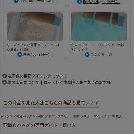
厚み75g（一番人気）
厚み100g（厚手）
リーズナブルな薄手タイプ。コスト
丈夫でスマート、ワンランク上の販
を抑えたい時に。
促用タイプ。
厚み40g（薄手）
ラミシリーズ
在庫数の更新タイミングについて
端数出荷について｜ロット外や少量購入をご希望のお客様
この商品を見た人はこちらの商品も見ています
トップ
不織布バッグ
不織布アドバッグスリム 薄手《40g》 S5サイズ｜100枚入
不織布バッグの専門ガイド・選び方