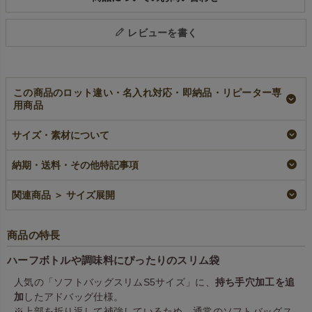
レビューを書く
この商品のロット違い・名入れ対応・即納品・リピーター専
用商品
不織布アドバッグス
【名入れ対応】不織
【名入れ／リピータ
リム 薄手《40g》
布アドバッグスリ
ー専用】不織布アド
サイズ・素材について
S5サイズ｜100枚入
ム 薄手《40g》
バッグスリム 薄手
S5サイズ｜100枚入
《40g》 S5サイズ
加工品
納期・送料・その他特記事項
｜100枚入
名入れ
¥
5,390
税込
リピーター専用名入れ
¥
5,390
税込
関連商品 ＞ サイズ展開
¥
5,390
税込
商品の特長
ハーフボトルや調味料にぴったりのスリム袋
人気の「ソフトバッグスリムS5サイズ」に、
持ち手穴加工を追
加
したアドバッグ仕様。
※上部を折り返して補強しているため、通常のソフトバッグス