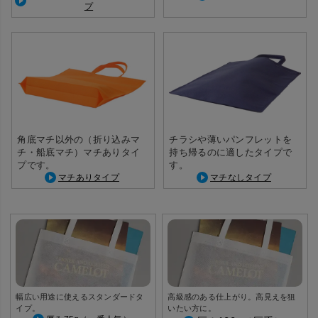
プ
角底マチ以外の（折り込みマ
チラシや薄いパンフレットを
チ・船底マチ）マチありタイ
持ち帰るのに適したタイプで
プです。
す。
マチありタイプ
マチなしタイプ
幅広い用途に使えるスタンダードタ
高級感のある仕上がり。高見えを狙
イプ。
いたい方に。