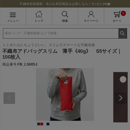
不織布包装資材・名入れ対応商品をお探しなら｜
ラッピングの森
0
メニュー
トップ
検索
マイページ
カート
ミニボトルにちょうどいい、スリムでスマートな不織布袋
不織布アドバッグスリム 薄手《40g》 S5サイズ｜
100枚入
商品番号
FB_LS005J