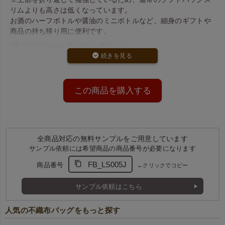
リムよりも高さは低くなっています。
お酒のハーフボトルや醤油のミニボトルなど、細身のギフトや
商品の持ち帰り用に便利です。
二重仕立ての持ち手で安心感アップ
バッグ上部は
生地を二重にした持ち手穴加工
付き。
接着せず折り返して仕上げているため、コストを抑えつつもし
っかりとした持ち心地を実現しています。
この商品を購入する
上品で使いやすい4色展開
ダークブラウン、赤、白、紺の全4色からお選びいただけま
す。
シンプルで落ち着いた色合いは、店舗ラッピングやイベント用
全商品対応の無料サンプルをご用意しています
にも最適です。
サンプル依頼には希望商品の商品番号が必要になります
FB_LS005J
商品番号
←クリックでコピー
サンプル依頼はこちら
人気の不織布バッグをもっと探す