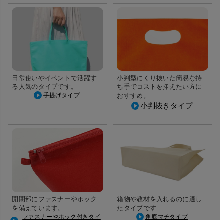
日常使いやイベントで活躍す
小判型にくり抜いた簡易な持
る人気のタイプです。
ち手でコストを抑えたい方に
手提げタイプ
おすすめ。
小判抜きタイプ
開閉部にファスナーやホック
箱物や教材を入れるのに適し
を備えています。
たタイプです
ファスナーやホック付きタイ
角底マチタイプ