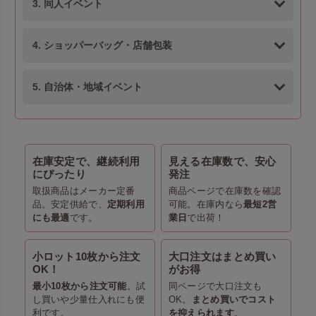
3. 同人イベント
4. ショッパーバッグ・店舗包装
5. 自治体・地域イベント
在庫安定で、継続利用
見える在庫数で、安心
にぴったり
発注
取扱商品はメーカー定番
商品ページで在庫数を確認
品。安定供給で、
定期利用
可能。在庫内なら
最短2営
にも最適
です。
業日
で出荷！
小ロット10枚から注文
大口注文はまとめ買い
OK！
がお得
最小10枚から注文可能
。試
同ページで大口注文も
し買いや少量仕入れにも便
OK。
まとめ買いでコスト
利です。
を抑えられます
。