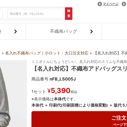
マイページ
検
索
袋
不織布バッグ
応
名入れ不織布バッグ｜小ロット・大口注文対応
【名入れ対応】不織
ミニボトルにちょうどいい、名入れ対応のスリムな不織
【名入れ対応】不織布アドバッグスリム
商品番号
nFB_LS005J
5,390
¥
1セット
税込
※表示価格は
本体代
です。
本体代 ＋ 印刷代(印刷面積により価格変動) ＋ 版代 5
ご注文
ページ下