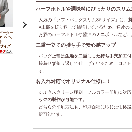
ハーフボトルや調味料にぴったりのスリム
人気の「ソフトバッグスリムS5サイズ」に、
※上部を折り返して補強しているため、通常の
ピーター
お酒のハーフボトルや醤油のミニボトルなど、
アドバッ
手
二重仕立ての持ち手で安心感アップ
5サイズ
390
税込
バッグ上部は
生地を二重にした持ち手穴加工
付
接着せず折り返して仕上げているため、コスト
す。
名入れ対応でオリジナル仕様に！
シルクスクリーン印刷・フルカラー印刷に対応
ッグの製作が可能
です。
どちらの印刷方法も、印刷面積に応じた価格設
択可能です。