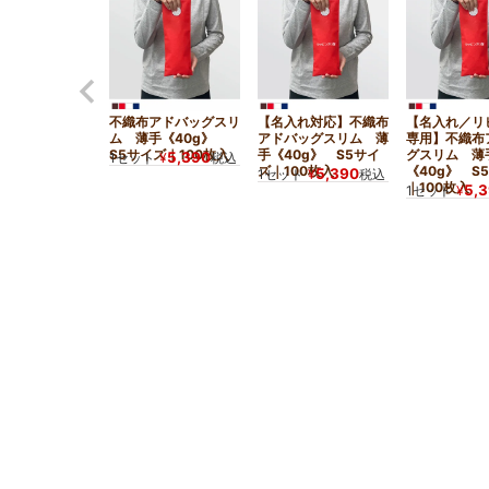
不織布アドバッグスリ
【名入れ対応】不織布
【名入れ／リ
ム 薄手《40g》
アドバッグスリム 薄
専用】不織布
S5サイズ｜100枚入
手《40g》 S5サイ
グスリム 薄
5,390
1セット
¥
税込
ズ｜100枚入
《40g》 S
5,390
1セット
¥
税込
｜100枚入
5,
1セット
¥