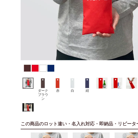
ダーク
赤
白
紺
ブラウ
ン
この商品のロット違い・名入れ対応・即納品・リピータ