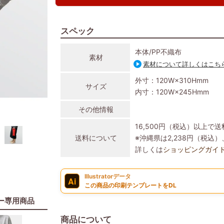
スペック
本体/PP不織布
素材
素材について詳しくはこち
外寸：120W×310Hmm
サイズ
内寸：120W×245Hmm
その他情報
16,500円（税込）以上で
送料について
※沖縄県は2,238円（税
詳しくは
ショッピングガイ
Illustratorデータ
Ai
この商品の印刷テンプレートをDL
ー専用商品
商品について