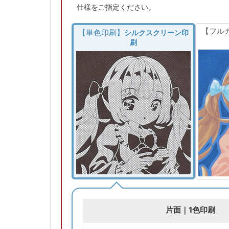
仕様をご指定ください。
【フル
【単色印刷】
シルクスクリーン印
刷
片面｜1色印刷