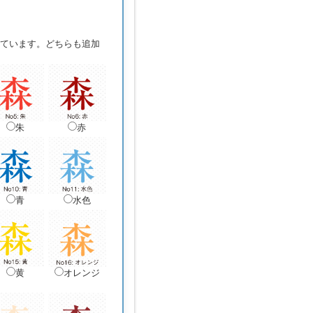
ています。どちらも追加
朱
赤
青
水色
黄
オレンジ