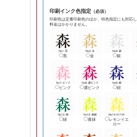
印刷インク色指定
（必須）
印刷色は定番印刷色のほか、特色指定にも対応し
料金はかかりません。
黒
金
銀
ピンク
濃ピンク
紺
緑
黄緑
レモンイエ
ロー