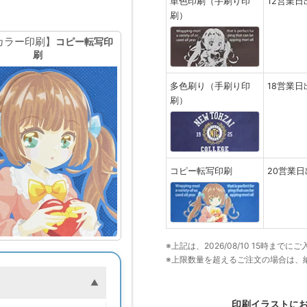
単色印刷（手刷り印
12営業日
刷）
カラー印刷】
コピー転写印
刷
多色刷り（手刷り印
18営業日
刷）
コピー転写印刷
20営業日
※上記は、2026/08/10 15時ま
※上限数量を超えるご注文の場合は、
印刷イラストに