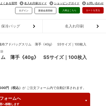
よくある質問
名入れ印刷ガイド
ショッピングガイド
お問い合わせ
入稿はこちら
カートを見る
ログイン
新規会員登録
保冷バッグ
名入れ印刷
布アドバッグスリム 薄手《40g》 S5サイズ｜100枚入
布袋
 薄手《40g》 S5サイズ｜100枚入
,500円（税込）
が ご注文フォーム内で自動計算されます。
フォームへ
部へ移動します