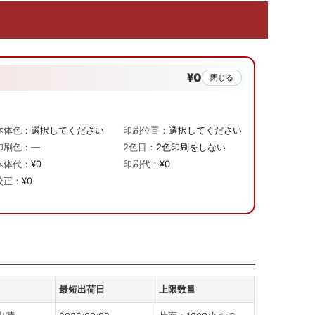
¥0
閉じる
本体色：
選択してください
印刷位置：
選択してください
印刷色：
—
2色目：
2色印刷をしない
本体代：
¥0
印刷代：
¥0
校正：
¥0
最短出荷日
上限数量