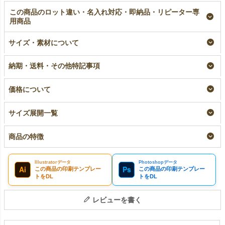
この商品のロット違い・名入れ対応・即納品・リピーター専
用商品
不織布製平袋（中ロン
【名入れ大ロット】不
【名入れ対応】不織布
グ）極厚手《40g》｜
織布製平袋（中ロン
製平袋（中ロング）極
サイズ・素材について
100枚入～
グ）極厚手《40g》｜
厚手《40g》｜100枚
100枚入（1000枚以上
入
即納品
納期・送料・その他特記事項
専用）
名入れ
¥
16,830
税込
〜
大ロット名入れ
¥
16,830
税込
¥
16,390
税込
価格について
サイズ展開一覧
商品の特徴
Illustratorデータ
Photoshopデータ
Ai
Ps
この商品の印刷テンプレー
この商品の印刷テンプレー
トをDL
トをDL
レビューを書く