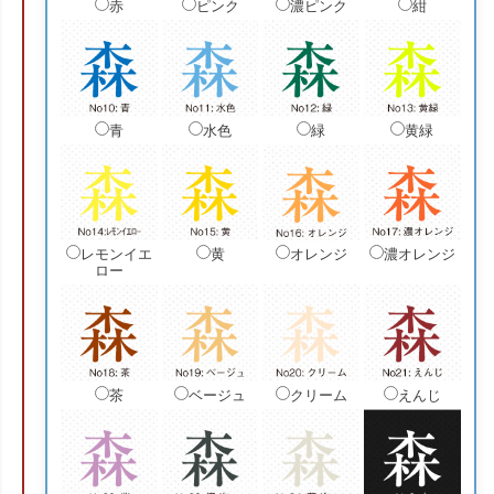
赤
ピンク
濃ピンク
紺
青
水色
緑
黄緑
レモンイエ
黄
オレンジ
濃オレンジ
ロー
茶
ベージュ
クリーム
えんじ