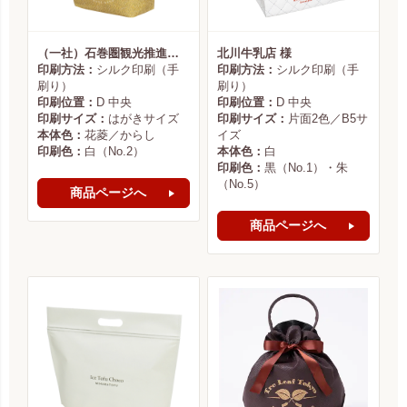
（一社）石巻圏観光推進機構様
北川牛乳店 様
印刷方法：
シルク印刷（手
印刷方法：
シルク印刷（手
刷り）
刷り）
印刷位置：
D 中央
印刷位置：
D 中央
印刷サイズ：
はがきサイズ
印刷サイズ：
片面2色／B5サ
本体色：
花菱／からし
イズ
印刷色：
白（No.2）
本体色：
白
印刷色：
黒（No.1）・朱
（No.5）
商品ページへ
商品ページへ