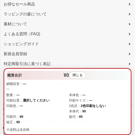
お得なセール商品
ラッピングの森について
素材について
よくある質問（FAQ)
ショッピングガイド
新規会員登録
特定商取引法に基づく表記
プライバシーポリシー
¥0
概算合計
閉じる
不織布ガイド｜選び方・使い方記事まとめ
納期目安：
—
—
特集ページ 一覧
数量：
—
本体色：
—
印刷位置：
選択してください
印刷サイズ：
—
印刷色：
—
2色目：
2色印刷をしない
株式会社 テンネット
本体代：
¥0
〒543-0001
印刷代：
¥0
版代：
¥0
大阪府大阪市天王寺区上本町7丁目2-23-5B2
校正：
¥0
090-8485-0380
※送料は未反映
平日：9:30～12:00、13:00～17:00