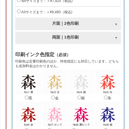
B4サイズまで：＋¥7,920（税込)
A3サイズまで：＋¥9,460（税込)
片面｜2色印刷
両面｜1色印刷
印刷インク色指定
（必須）
印刷色は定番印刷色のほか、特色指定にも対応しています。どちら
も追加料金はかかりません。
黒
金
銀
朱