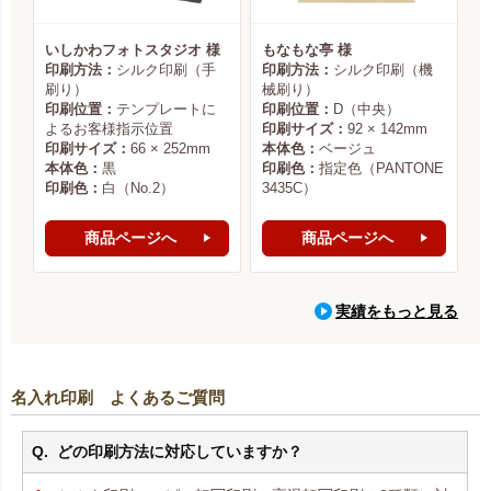
いしかわフォトスタジオ 様
もなもな亭 様
印刷方法：
シルク印刷（手
印刷方法：
シルク印刷（機
刷り）
械刷り）
印刷位置：
テンプレートに
印刷位置：
D（中央）
よるお客様指示位置
印刷サイズ：
92 × 142mm
印刷サイズ：
66 × 252mm
本体色：
ベージュ
本体色：
黒
印刷色：
指定色（PANTONE
印刷色：
白（No.2）
3435C）
商品ページへ
商品ページへ
実績をもっと見る
名入れ印刷 よくあるご質問
どの印刷方法に対応していますか？