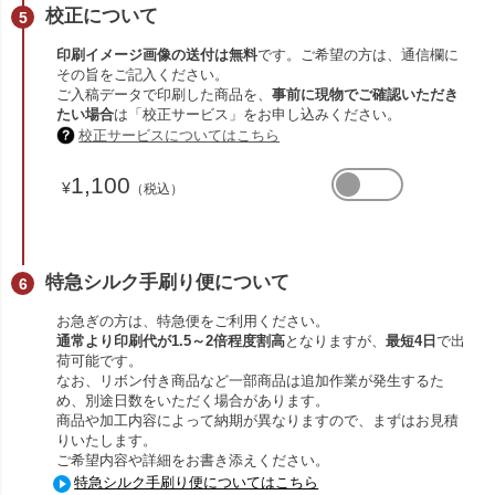
校正について
印刷イメージ画像の送付は無料
です。ご希望の方は、通信欄に
その旨をご記入ください。
ご入稿データで印刷した商品を、
事前に現物でご確認いただき
たい場合
は「校正サービス」をお申し込みください。
校正サービスについてはこちら
1,100
¥
（税込）
特急シルク手刷り便について
お急ぎの方は、特急便をご利用ください。
通常より印刷代が1.5～2倍程度割高
となりますが、
最短4日
で出
荷可能です。
なお、リボン付き商品など一部商品は追加作業が発生するた
め、別途日数をいただく場合があります。
商品や加工内容によって納期が異なりますので、まずはお見積
りいたします。
ご希望内容や詳細をお書き添えください。
特急シルク手刷り便についてはこちら