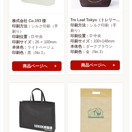
Tre Leaf Tokyo（トレリーフ東京） 様
株式会社 Co.193 様
印刷方法：
シルク印刷（手
印刷方法：
シルク印刷（手
刷り）
刷り）
印刷位置：
D 中央
印刷位置：
D 中央
印刷サイズ：
100×148mm
印刷サイズ：
26 × 100mm
本体色：
ダークブラウン
本体色：
ライトベージュ
印刷色：
金（No.3）
印刷色：
黒（No.1）
商品ページへ
商品ページへ