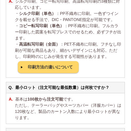
シルク印刷、コピー転写印刷、高温転写印刷の3種類に対
応しています。
・
シルク印刷（単色）
：PP不織布に印刷。一色ずつイン
クを載せる手法で、DIC・PANTONE指定が可能です。
・
コピー転写印刷（単色）
：PP不織布に印刷。フルカラ
ー印刷した図案を転写プレスでのせるため、必ずフチが出
ます。
・
高温転写印刷（全面）
：PET不織布に印刷。フチなし印
刷が可能な商品もあり、細かいデザインにも対応。ただ
し、印刷時のにじみが発生する可能性があります。
印刷方法の違いについて
最小ロット（注文可能な最低数量）は何枚ですか？
基本は
100枚から注文可能
です。
ただし、テーラーバッグやスーツカバー（洋服カバー）は
120枚など、製品のカートン入数により最小ロットが異な
ります。