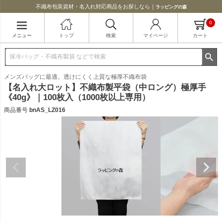
不織布包装資材・名入れ対応商品をお探しなら｜
ラッピングの森
0
メニュー
トップ
検索
マイページ
カート
メンズバッグに最適。透けにくく上質な極厚不織布袋
【名入れ大ロット】不織布製平袋（中ロング）極厚手
《40g》｜100枚入（1000枚以上専用）
商品番号
bnAS_LZ016