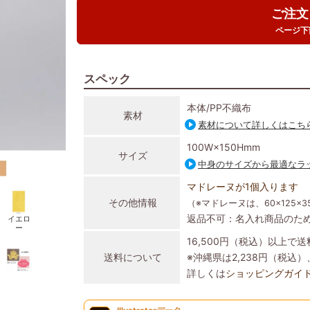
ご注文
ページ下
スペック
本体/PP不織布
素材
素材について詳しくはこち
100W×150Hmm
サイズ
中身のサイズから最適なラ
マドレーヌが1個入ります
その他情報
（※マドレーヌは、60×125×
返品不可：名入れ商品のた
イエロ
ー
16,500円（税込）以上で
送料について
※沖縄県は2,238円（税
詳しくは
ショッピングガイ