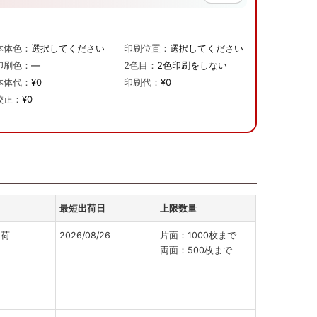
本体色：
選択してください
印刷位置：
選択してください
印刷色：
—
2色目：
2色印刷をしない
本体代：
¥0
印刷代：
¥0
校正：
¥0
最短出荷日
上限数量
出荷
2026/08/26
片面：1000枚まで
両面：500枚まで