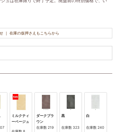
ージュは在庫限りで終了予定。廃盤前の特別価格で、い
せ ｜ 在庫の仮押さえもこちらから
ュ
ミルクティ
ダークブラ
黒
白
ーベージュ
ウン
107
在庫数
219
在庫数
323
在庫数
240
在庫数
8