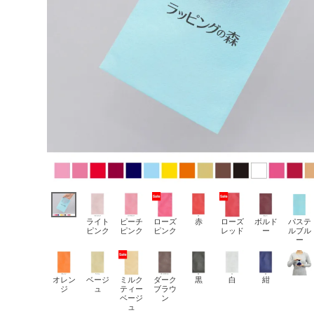
ライト
ピーチ
ローズ
赤
ローズ
ボルド
パステ
ピンク
ピンク
ピンク
レッド
ー
ルブル
ー
オレン
ベージ
ミルク
ダーク
黒
白
紺
ジ
ュ
ティー
ブラウ
ベージ
ン
ュ