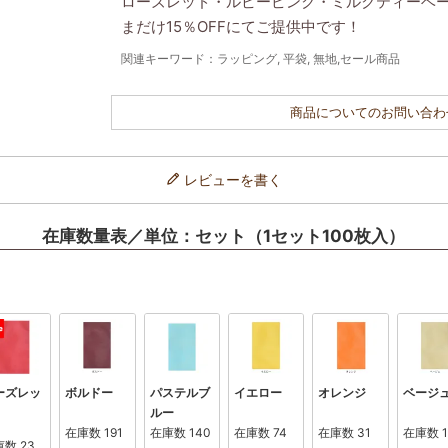
ローズレッド・ルビーピンク・ミルクティーベ
まだけ15％OFFにてご提供中です！
関連キーワード：ラッピング, 平袋, 無地,セール商品
商品についてのお問い合わ
レビューを書く
在庫数量表／単位：セット（1セット100枚入）
ーズレッ
ボルドー
パステルブ
イエロー
オレンジ
ベージ
ルー
在庫数
191
在庫数
140
在庫数
74
在庫数
31
在庫数
庫数
23