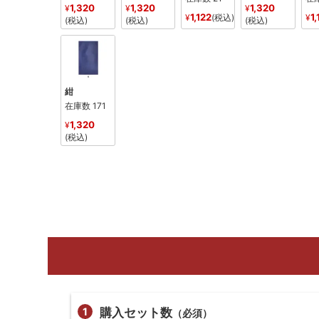
1,320
1,320
1,320
¥
¥
¥
1,122
1,
¥
税込
¥
税込
税込
税込
紺
在庫数
171
1,320
¥
税込
購入セット数
（必須）