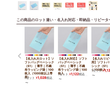
この商品のロット違い・名入れ対応・即納品・リピータ
【名入れ大ロット】ソ
【名入れ対応】ソフト
【名入れリピ
フトバッグベーシック
バッグベーシック
用】ソフトバ
（S1）｜薄手｜不織
（S1）｜薄手｜不織
シック（S1
布ラッピング袋｜100
布ラッピング袋｜100
｜100枚入
1,1
1セット
¥
枚入（1000枚以上専
枚入
1,122
1セット
¥
税込
〜
用）
1,028
1セット
¥
税込
〜
〜