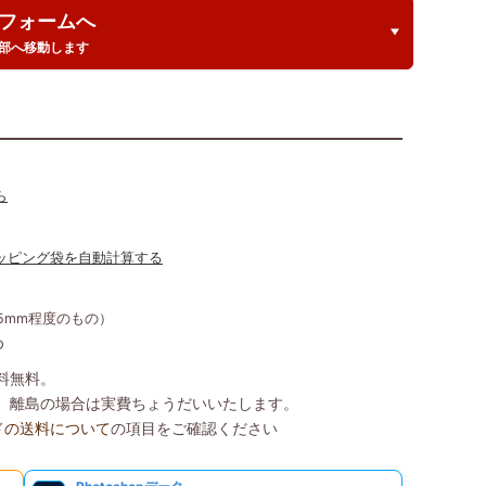
フォームへ
部へ移動します
ら
ッピング袋を自動計算する
35mm程度のもの）
め
送料無料。
込）、離島の場合は実費ちょうだいいたします。
ドの送料について
の項目をご確認ください