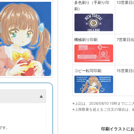
多色刷り（手刷り印
13営業日
刷）
機械刷り印刷
7営業日
コピー転写印刷
15営業日
※上記は、2026/08/10 15時ま
※上限数量を超えるご注文の場合は、
。
です。
印刷イラストに