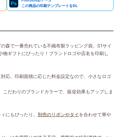
Photoshopデータ
Ps
この商品の印刷テンプレートをDL
の森で一番売れている不織布製ラッピング袋。S1サイ
小物ギフトにぴったり！ブランドロゴや店名を印刷し
リ
に対応。印刷面積に応じた料金設定なので、小さなロゴ
ト
枚
対応。こだわりのブランドカラーで、販促効果もアップしま
ティにもぴったり。
別売のリボンやタイ
を合わせて華や