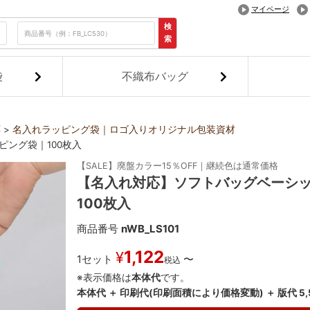
マイページ
検
索
袋
不織布バッグ
応
名入れラッピング袋｜ロゴ入りオリジナル包装資材
ング袋｜100枚入
【SALE】廃盤カラー15％OFF｜継続色は通常価格
【名入れ対応】ソフトバッグベーシッ
100枚入
商品番号
nWB_LS101
1,122
¥
1セット
〜
税込
※表示価格は
本体代
です。
本体代 ＋ 印刷代(印刷面積により価格変動) ＋ 版代 5