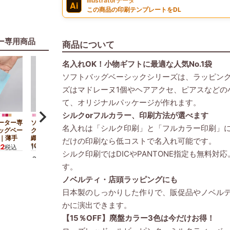
Illustratorデータ
Ai
この商品の印刷テンプレートをDL
ー専用商品
商品について
名入れOK！小物ギフトに最適な人気No.1袋
ソフトバッグベーシックシリーズは、ラッピング
ズはマドレーヌ1個やヘアアクセ、ピアスなどの
て、オリジナルパッケージが作れます。
シルクorフルカラー、印刷方法が選べます
ーター専
ソフトバッグベーシッ
【小ロット】ソフトバ
【名入れ大ロット・
名入れは「シルク印刷」と「フルカラー印刷」
ッグベー
ク（S1）｜薄手｜不
ッグベーシック
ピーター専用】ソフ
）｜薄手
織布ラッピング袋｜
（S1）｜薄手｜不織
バッグベーシック
だけの印刷なら低コストで名入れ可能です。
100枚入～
布ラッピング袋｜10
（S1）｜薄手｜100
22
1,028
税込
1セット
¥
税込
シルク印刷ではDICやPANTONE指定も無料
枚入～
入
1,012
1,028
1セット
¥
税込
1セット
¥
税込
〜
〜
す。
ノベルティ・店頭ラッピングにも
日本製のしっかりした作りで、販促品やノベル
かに演出できます。
【15％OFF】廃盤カラー3色は今だけお得！