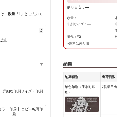
納期目安：
—
—
合は、
数量「1」
とご入力く
数量：
—
印刷サイズ：
—
版代：
¥0
です
※送料は未反映
納期
納期種別
出荷日数
単色印刷（手刷り印
7営業日
、詳細な印刷サイズ・印刷
刷）
カラー印刷】
コピー転写印
刷