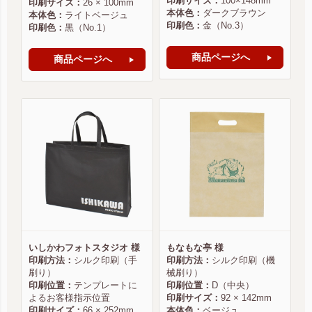
印刷サイズ：
100×148mm
印刷サイズ：
26 × 100mm
本体色：
ダークブラウン
本体色：
ライトベージュ
印刷色：
金（No.3）
印刷色：
黒（No.1）
商品ページへ
商品ページへ
いしかわフォトスタジオ 様
もなもな亭 様
印刷方法：
シルク印刷（手
印刷方法：
シルク印刷（機
刷り）
械刷り）
印刷位置：
テンプレートに
印刷位置：
D（中央）
よるお客様指示位置
印刷サイズ：
92 × 142mm
印刷サイズ：
66 × 252mm
本体色：
ベージュ