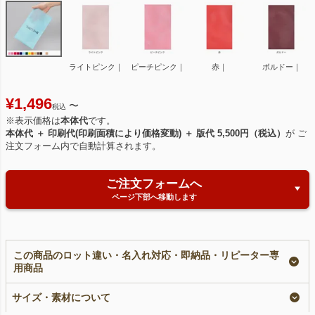
ライトピンク｜
ピーチピンク｜
赤｜
ボルドー｜
¥
1,496
〜
税込
※表示価格は
本体代
です。
本体代 ＋ 印刷代(印刷面積により価格変動) ＋ 版代 5,500円（税込）
が ご
注文フォーム内で自動計算されます。
ご注文フォームへ
ページ下部へ移動します
この商品のロット違い・名入れ対応・即納品・リピーター専
用商品
【名入れ対応】ソフト
ソフトバッグベーシッ
【名入れリピーター専
バッグベーシック
ク（S3）｜薄手｜不
用】ソフトバッグベー
サイズ・素材について
（S3）｜薄手｜不織
織布ラッピング袋｜
シック（S3）｜薄手
布ラッピング袋｜100
100枚入～
｜100枚入