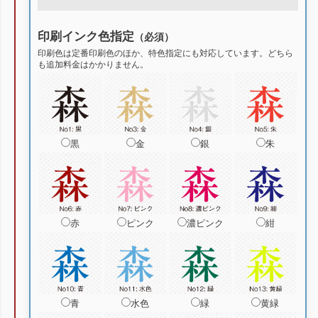
印刷インク色指定
（必須）
印刷色は定番印刷色のほか、特色指定にも対応しています。どちら
も追加料金はかかりません。
黒
金
銀
朱
赤
ピンク
濃ピンク
紺
青
水色
緑
黄緑