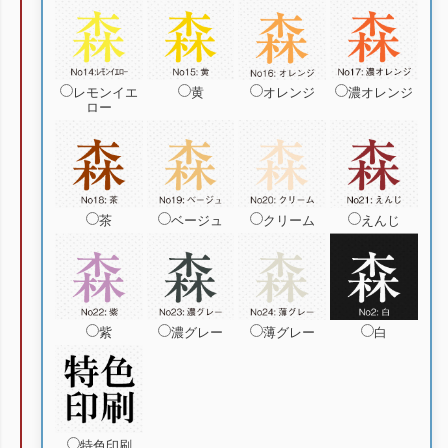
レモンイエ
黄
オレンジ
濃オレンジ
ロー
茶
ベージュ
クリーム
えんじ
紫
濃グレー
薄グレー
白
特色印刷