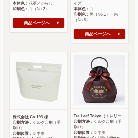
本体色：
花菱／からし
イズ
印刷色：
白（No.2）
本体色：
白
印刷色：
黒（No.1）・朱
（No.5）
商品ページへ
商品ページへ
Tre Leaf Tokyo（トレリーフ東京） 様
株式会社 Co.193 様
印刷方法：
シルク印刷（手
印刷方法：
シルク印刷（手
刷り）
刷り）
印刷位置：
D 中央
印刷位置：
D 中央