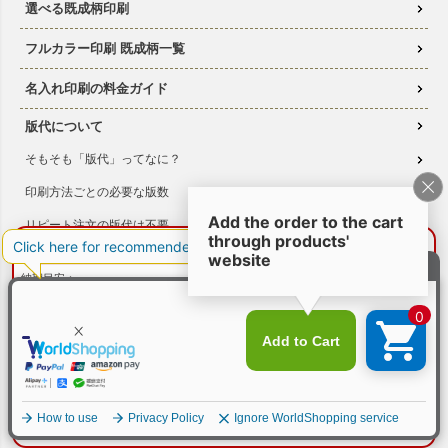
選べる既成柄印刷
フルカラー印刷 既成柄一覧
名入れ印刷の料金ガイド
版代について
そもそも「版代」ってなに？
印刷方法ごとの必要な版数
リピート注文の版代は不要
¥0
概算合計
閉じる
版は使いまわせます
納期目安：
—
校正サービス
—
数量：
—
本体色：
選択してください
印刷方法について
印刷位置：
選択してください
印刷サイズ：
—
印刷色：
—
2色目：
2色印刷をしない
シルクスクリーン印刷
本体代：
¥0
印刷代：
¥0
版代：
¥0
コピー転写印刷
校正：
¥0
※送料は未反映
高温転写印刷