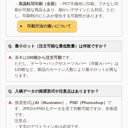
・
高温転写印刷（全面）
：PET不織布に印刷。フチなし印
刷が可能な商品もあり、細かいデザインにも対応。ただ
し、印刷時のにじみが発生する可能性があります。
印刷方法の違いについて
最小ロット（注文可能な最低数量）は何枚ですか？
基本は
100枚から注文可能
です。
ただし、テーラーバッグやスーツカバー（洋服カバー）は
120枚など、製品のカートン入数により最小ロットが異な
ります。
入稿データの推奨形式や注意点はありますか？
推奨形式は
AI（Illustrator）、PSD（Photoshop）
で
す。JPEGやPNGもデータを見て判断可能ですが、非推奨
です。
注意点：
・文字のアウトライン化は必須です。