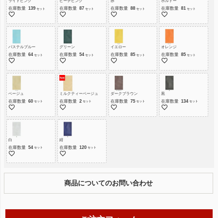
ライトピンク
ピーチピンク
赤
ボルドー
在庫数量
139
在庫数量
87
在庫数量
88
在庫数量
81
パステルブルー
グリーン
イエロー
オレンジ
在庫数量
64
在庫数量
54
在庫数量
85
在庫数量
85
ベージュ
ミルクティーベージュ
ダークブラウン
黒
在庫数量
60
在庫数量
2
在庫数量
75
在庫数量
134
白
紺
在庫数量
54
在庫数量
120
商品についてのお問い合わせ