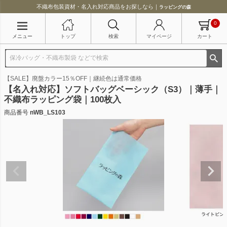
不織布包装資材・名入れ対応商品をお探しなら｜
ラッピングの森
0
メニュー
トップ
検索
マイページ
カート
【SALE】廃盤カラー15％OFF｜継続色は通常価格
【名入れ対応】ソフトバッグベーシック（S3）｜薄手｜
不織布ラッピング袋｜100枚入
商品番号
nWB_LS103