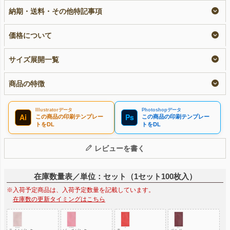
枚入
即納品
リピーター専用名入れ
納期・送料・その他特記事項
名入れ
¥
1,496
¥
1,496
税込
〜
税込
〜
¥
1,496
税込
〜
価格について
サイズ展開一覧
商品の特徴
Illustratorデータ
Photoshopデータ
Ai
Ps
この商品の印刷テンプレー
この商品の印刷テンプレー
トをDL
トをDL
レビューを書く
在庫数量表／単位：セット（1セット100枚入）
※入荷予定商品は、入荷予定数量を記載しています。
在庫数の更新タイミングはこちら