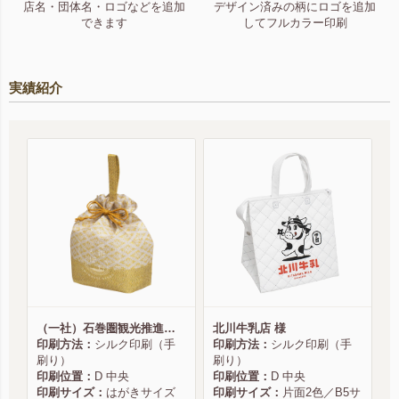
店名・団体名・ロゴなどを追加
デザイン済みの柄にロゴを追加
できます
してフルカラー印刷
実績紹介
（一社）石巻圏観光推進機構様
北川牛乳店 様
印刷方法：
シルク印刷（手
印刷方法：
シルク印刷（手
刷り）
刷り）
印刷位置：
D 中央
印刷位置：
D 中央
印刷サイズ：
はがきサイズ
印刷サイズ：
片面2色／B5サ