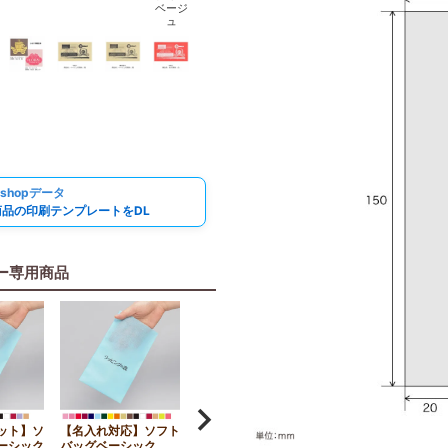
ベージ
ュ
oshopデータ
商品の印刷テンプレートをDL
ー専用商品
ット】ソ
【名入れ対応】ソフト
【小ロット】ソフトバ
ソフトバッグベーシ
ーシック
バッグベーシック
ッグベーシック
ク（S2）｜薄手｜不