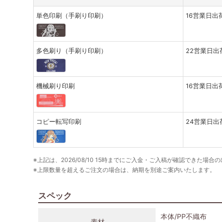
単色印刷（手刷り印刷）
16営業日出
多色刷り（手刷り印刷）
22営業日出
機械刷り印刷
16営業日出
コピー転写印刷
24営業日出
※上記は、2026/08/10 15時までにご入金・ご入稿が確認できた場合
※上限数量を超えるご注文の場合は、納期を別途ご案内いたします。
スペック
本体/PP不織布
素材