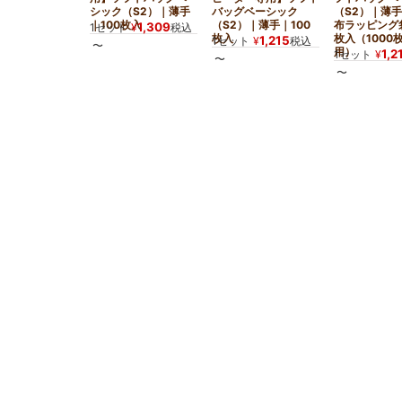
シック（S2）｜薄手
バッグベーシック
（S2）｜薄
｜100枚入
（S2）｜薄手｜100
布ラッピング袋
1,309
1セット
¥
税込
枚入
枚入（1000
1,215
1セット
¥
税込
〜
用）
1,2
1セット
¥
〜
〜