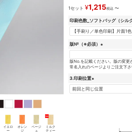
1,215
¥
1セット
〜
税込
印刷色数_ソフトバッグ（シル
版№（※必須）
(
必
版No.を記載ください。版の変
常名入れのページよりご注文下さ
須
)
3.印刷位置
(
必
須
)
イエロ
オレン
ベージ
ミルク
ー
ジ
ュ
ティー