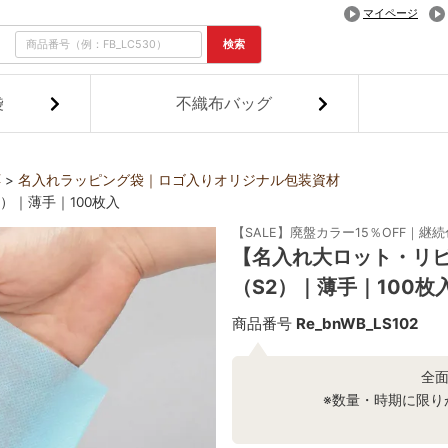
マイページ
検索
袋
不織布バッグ
応
名入れラッピング袋｜ロゴ入りオリジナル包装資材
）｜薄手｜100枚入
【SALE】廃盤カラー15％OFF｜継
【名入れ大ロット・リ
（S2）｜薄手｜100枚
商品番号
Re_bnWB_LS102
全
※数量・時期に限り