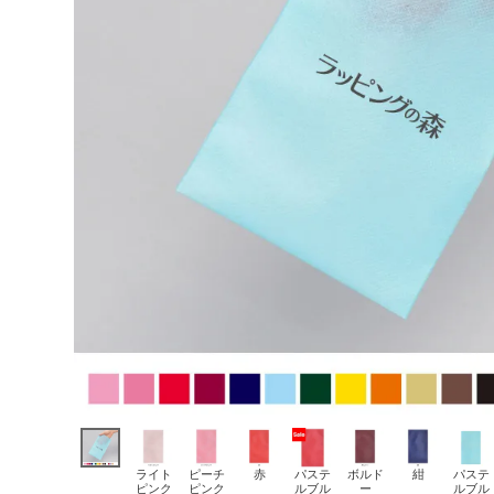
ライト
ピーチ
赤
パステ
ボルド
紺
パステ
ピンク
ピンク
ルブル
ー
ルブル