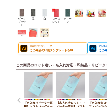
ー
ー
ダーク
黒
白
ローズ
グリー
ブラウ
レッド
ン
ン
Illustratorデータ
Phot
Ai
Ps
この商品の印刷テンプレートをDL
この
この商品のロット違い・名入れ対応・即納品・リピータ
【名入れリピーター専
【名入れ大ロット・リ
【名入れ大ロ
用】ソフトバッグベー
ピーター専用】ソフト
フトバッグベ