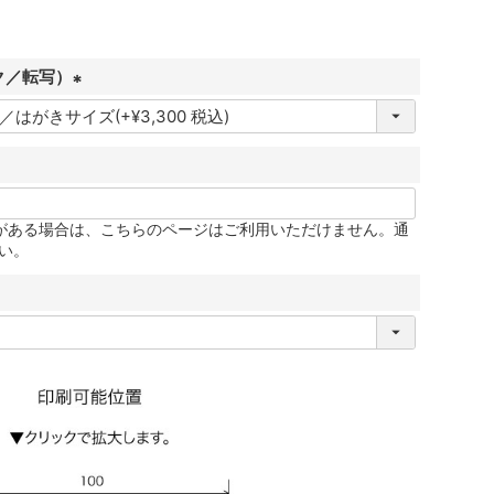
ク／転写）
(
必
須
)
更がある場合は、こちらのページはご利用いただけません。通
い。