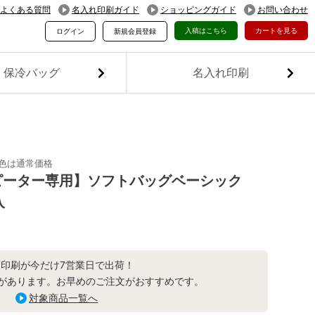
よくある質問
名入れ印刷ガイド
ショッピングガイド
お問い合わせ
入稿はこちら
カートを見る
ログイン
新規会員登録
保冷バッグ
名入れ印刷
続色は通常価格
ピーター専用】ソフトバッグベーシック
入
面印刷が今だけ7営業日で出荷！
があります。お早めのご注文がおすすめです。
対象商品一覧へ