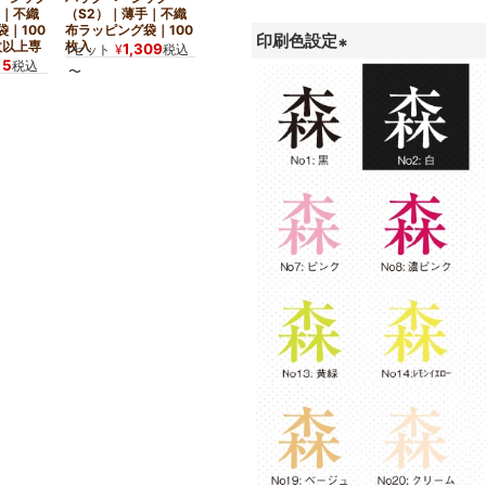
手｜不織
（S2）｜薄手｜不織
（S2）｜薄手｜不織
織布ラッピング袋｜
｜100
布ラッピング袋｜100
布ラッピング袋｜10
100枚入～
1,215
1セット
¥
税込
印刷色設定
枚以上専
枚入
枚入～
1,309
1,034
1セット
¥
税込
1セット
¥
税込
〜
15
税込
〜
(
必
須
)