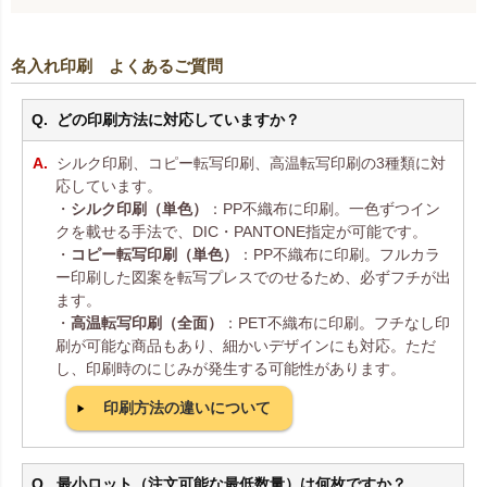
名入れ印刷 よくあるご質問
どの印刷方法に対応していますか？
シルク印刷、コピー転写印刷、高温転写印刷の3種類に対
応しています。
・
シルク印刷（単色）
：PP不織布に印刷。一色ずつイン
クを載せる手法で、DIC・PANTONE指定が可能です。
・
コピー転写印刷（単色）
：PP不織布に印刷。フルカラ
ー印刷した図案を転写プレスでのせるため、必ずフチが出
ます。
・
高温転写印刷（全面）
：PET不織布に印刷。フチなし印
刷が可能な商品もあり、細かいデザインにも対応。ただ
し、印刷時のにじみが発生する可能性があります。
印刷方法の違いについて
最小ロット（注文可能な最低数量）は何枚ですか？