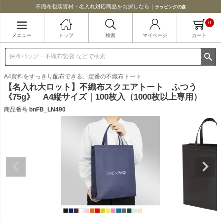
不織布包装資材・名入れ対応商品をお探しなら｜
ラッピングの森
0
メニュー
トップ
検索
マイページ
カート
A4資料をすっきり配布できる、定番の不織布トート
【名入れ大ロット】不織布スクエアトート ふつう
《75g》 A4縦サイズ｜100枚入（1000枚以上専用）
商品番号
bnFB_LN490