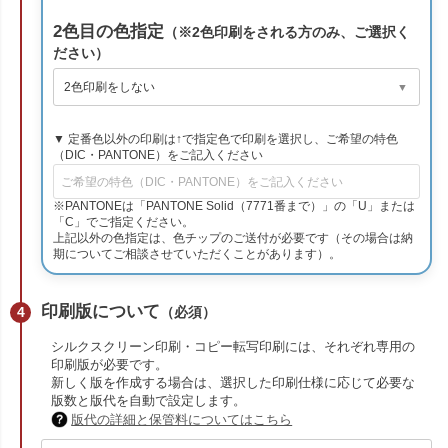
2色目の色指定
（※2色印刷をされる方のみ、ご選択く
ださい）
▼ 定番色以外の印刷は↑で指定色で印刷を選択し、ご希望の特色
（DIC・PANTONE）をご記入ください
※PANTONEは「PANTONE Solid（7771番まで）」の「U」または
「C」でご指定ください。
上記以外の色指定は、色チップのご送付が必要です（その場合は納
期についてご相談させていただくことがあります）。
印刷版について
（必須）
シルクスクリーン印刷・コピー転写印刷には、それぞれ専用の
印刷版が必要です。
新しく版を作成する場合は、選択した印刷仕様に応じて必要な
版数と版代を自動で設定します。
版代の詳細と保管料についてはこちら