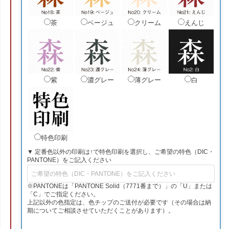
茶
ベージュ
クリーム
えんじ
紫
濃グレー
薄グレー
白
特色印刷
▼ 定番色以外の印刷は↑で特色印刷を選択し、ご希望の特色（DIC・
PANTONE）をご記入ください
※PANTONEは「PANTONE Solid（7771番まで）」の「U」または
「C」でご指定ください。
上記以外の色指定は、色チップのご送付が必要です（その場合は納
期についてご相談させていただくことがあります）。