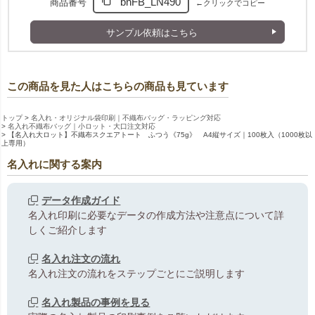
bnFB_LN490
商品番号
←クリックでコピー
サンプル依頼はこちら
この商品を見た人はこちらの商品も見ています
トップ
名入れ・オリジナル袋印刷｜不織布バッグ・ラッピング対応
名入れ不織布バッグ｜小ロット・大口注文対応
【名入れ大ロット】不織布スクエアトート ふつう《75g》 A4縦サイズ｜100枚入（1000枚以
上専用）
名入れに関する案内
データ作成ガイド
名入れ印刷に必要なデータの作成方法や注意点について詳
しくご紹介します
名入れ注文の流れ
名入れ注文の流れをステップごとにご説明します
名入れ製品の事例を見る