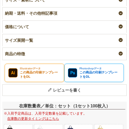
トート ふつう
《75g》 A4縦サイズ
A4縦サイズ｜100枚入
《75g》 A4縦サイズ
｜10枚入～
～
納期・送料・その他特記事項
｜ 100枚入
小ロット
即納品
リピーター専用名入れ
¥
1,826
¥
9,020
税込
〜
税込
〜
¥
9,460
税込
価格について
サイズ展開一覧
商品の特徴
Illustratorデータ
Photoshopデータ
Ai
Ps
この商品の印刷テンプレー
この商品の印刷テンプレー
トをDL
トをDL
レビューを書く
在庫数量表／単位：セット（1セット100枚入）
※入荷予定商品は、入荷予定数量を記載しています。
在庫数の更新タイミングはこちら