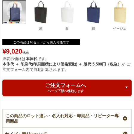
黒
白
紺
ベージュ
この商品は10セットから購入可能です
¥
9,020
税込
※表示価格は
本体代
です。
本体代 ＋ 印刷代(印刷面積により価格変動) ＋ 版代 5,500円（税込）
が ご
注文フォーム内で自動計算されます。
ご注文フォームへ
ページ下部へ移動します
この商品のロット違い・名入れ対応・即納品・リピーター専
用商品
【名入れ／リピーター
【小ロット】不織布ス
不織布スクエアトー
専用】不織布スクエア
クエアトート ふつう
ト ふつう《75g》
サイズ・素材について