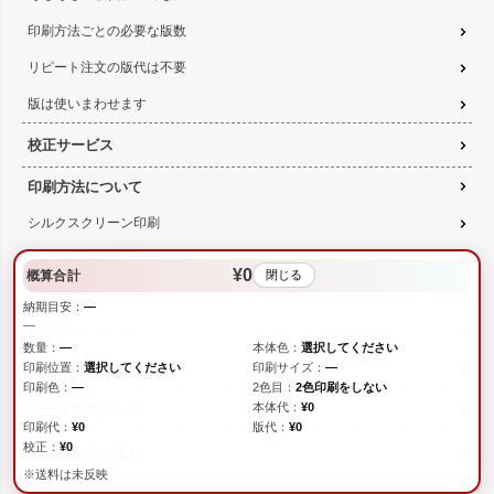
印刷方法ごとの必要な版数
リピート注文の版代は不要
版は使いまわせます
校正サービス
印刷方法について
シルクスクリーン印刷
コピー転写印刷
¥0
概算合計
閉じる
高温転写印刷
納期目安：
—
—
機械刷りについて
数量：
—
本体色：
選択してください
3種類の印刷方法の比較
印刷位置：
選択してください
印刷サイズ：
—
印刷色：
—
2色目：
2色印刷をしない
本体代：
¥0
データ作成ガイド
印刷代：
¥0
版代：
¥0
校正：
¥0
名入れ注文の流れ
※送料は未反映