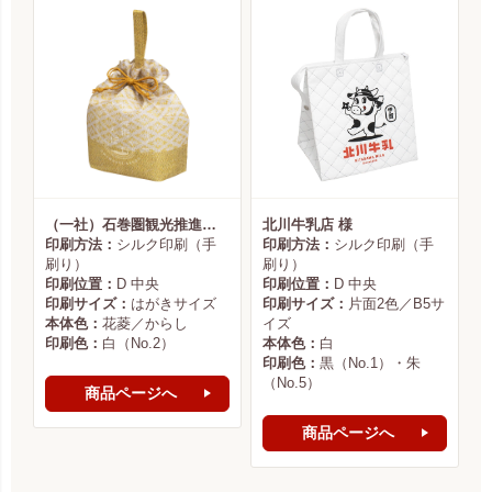
（一社）石巻圏観光推進機構様
北川牛乳店 様
印刷方法：
シルク印刷（手
印刷方法：
シルク印刷（手
刷り）
刷り）
印刷位置：
D 中央
印刷位置：
D 中央
印刷サイズ：
はがきサイズ
印刷サイズ：
片面2色／B5サ
本体色：
花菱／からし
イズ
印刷色：
白（No.2）
本体色：
白
印刷色：
黒（No.1）・朱
（No.5）
商品ページへ
商品ページへ