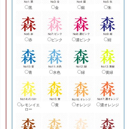
黒
金
銀
朱
赤
ピンク
濃ピンク
紺
青
水色
緑
黄緑
レモンイエ
黄
オレンジ
濃オレンジ
ロー