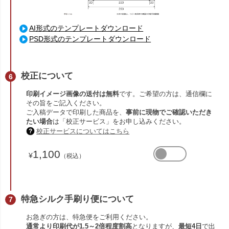
AI形式のテンプレートダウンロード
PSD形式のテンプレートダウンロード
校正について
印刷イメージ画像の送付は無料
です。ご希望の方は、通信欄に
その旨をご記入ください。
ご入稿データで印刷した商品を、
事前に現物でご確認いただき
たい場合
は「校正サービス」をお申し込みください。
校正サービスについてはこちら
1,100
¥
（税込）
特急シルク手刷り便について
お急ぎの方は、特急便をご利用ください。
通常より印刷代が1.5～2倍程度割高
となりますが、
最短4日
で出