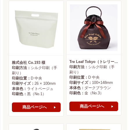
Tre Leaf Tokyo（トレリーフ東京） 様
株式会社 Co.193 様
印刷方法：
シルク印刷（手
印刷方法：
シルク印刷（手
刷り）
刷り）
印刷位置：
D 中央
印刷位置：
D 中央
印刷サイズ：
100×148mm
印刷サイズ：
26 × 100mm
本体色：
ダークブラウン
本体色：
ライトベージュ
印刷色：
金（No.3）
印刷色：
黒（No.1）
商品ページへ
商品ページへ