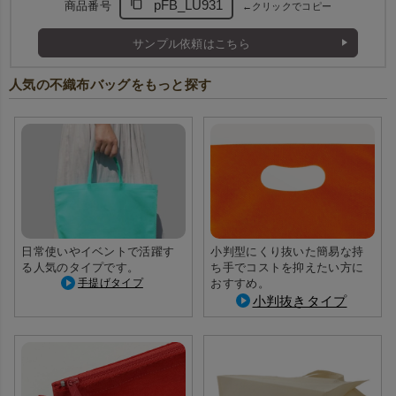
pFB_LU931
商品番号
←クリックでコピー
サンプル依頼はこちら
人気の不織布バッグをもっと探す
日常使いやイベントで活躍す
小判型にくり抜いた簡易な持
る人気のタイプです。
ち手でコストを抑えたい方に
手提げタイプ
おすすめ。
小判抜きタイプ