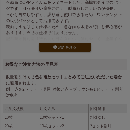
不織布にCPPフィルムをラミネートした、高機能タイプのバッ
グです。引っ張りや摩擦に強く、型崩れしにくいのが特長。し
っかり自立しやすく、繰り返し使用できるため、ワンランク上
の販促バッグとして活用できます。
表面は水をはじく仕様のため、急な雨や水濡れ時にも安心感が
あります。※防水仕様ではありません。
配布時や持ち帰り時も見た目をきれいに保ちやすく、企業イベ
ントや販促用途にもおすすめです。
底マチ付きで資料も安定収納
底マチ付きのため、書類やカタログを入れても安定感があり、
お得なご注文方法の早見表
内容物をきれいに収納できます。A4サイズの書類が横向きに収
まるため、資料配布用バッグとして使いやすいサイズ設計で
数量割引は
同じ色を複数セットまとめてご注文いただいた場合
す。
に適用されます。
展示会や企業説明会、セミナーなどの配布シーンで幅広く活躍
例：赤を2セット → 割引対象／赤＋ブラウン各1セット → 割引
します。
対象外
10枚から注文できる小ロット対応
ご注文枚数
注文方法
割引適用
10枚からご注文いただける小ロット対応ページです。必要な数
10枚
10枚セット×1
割引なし
量だけ導入できるため、試験導入や小規模イベント、短期間の
販促企画にもおすすめです。
20枚
10枚セット×2
2セット割引
通常品に比べて手数料分の価格は上がりますが、細かな数量で