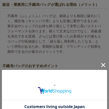
販促・業務用に不織布バッグが選ばれる理由（メリット）
不織布（ふしょくふ）バッグは、紙袋よりも格段に破れにく
く、織生地（キャンバス等）よりも安価に製作できるため、
展示会やショップのお持ち帰り袋として非常に高いコストパ
フォーマンスを誇ります。 軽くて丈夫なだけでなく、高級感
を演出できる質感、さらには受け取ったお客様がその後もエ
コバッグや収納袋として 「繰り返し再利用したくなる」と
いう特性があるため、長期的な販促・ブランディング効果を
期待できるのが最大のメリットです。
不織布バッグのおすすめポイント
不織布バッグの使用例