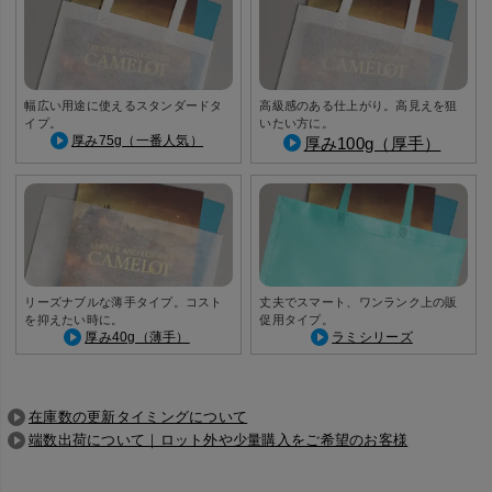
幅広い用途に使えるスタンダードタ
高級感のある仕上がり。高見えを狙
イプ。
いたい方に。
厚み75g（一番人気）
厚み100g（厚手）
リーズナブルな薄手タイプ。コスト
丈夫でスマート、ワンランク上の販
を抑えたい時に。
促用タイプ。
厚み40g（薄手）
ラミシリーズ
在庫数の更新タイミングについて
端数出荷について｜ロット外や少量購入をご希望のお客様