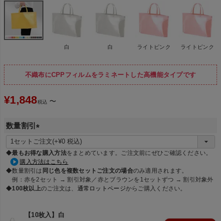
白
白
ライトピンク
ライトピンク
不織布にCPPフィルムをラミネートした高機能タイプです
¥
1,848
〜
税込
数量割引
(
必
◆
最もお得な購入方法
をまとめています。ご注文前にぜひご確認ください。
須
購入方法はこちら
◆数量割引は
同じ色を複数セットご注文の場合
のみ適用されます。
)
例：赤を2セット → 割引対象／赤とブラウンを1セットずつ → 割引対象外
◆
100枚以上
のご注文は、
通常ロットページ
からご購入ください。
【10枚入】白