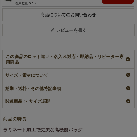
57
在庫数量
商品についてのお問い合わせ
レビューを書く
この商品のロット違い・名入れ対応・即納品・リピーター専
用商品
ラミ不織布バッグ
【名入れ対応】ラミ
【名入れ大ロット】
サイズ・素材について
底マチ A4横サイズ
不織布バッグ 底マ
ラミ不織布バッグ
｜100枚入～
チ A4横サイズ｜
底マチ A4横サイズ
100枚入～
｜100枚入～
即納品｜ラミ
納期・送料・その他特記事項
名入れ｜ラミ
大ロット｜ラミ
¥
9,130
税込
〜
¥
9,680
税込
¥
9,130
税込
関連商品 ＞ サイズ展開
商品の特長
ラミネート加工で丈夫な高機能バッグ