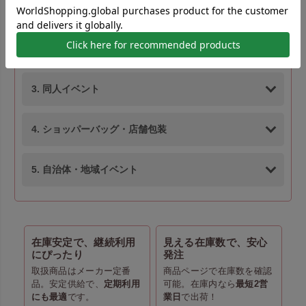
1. 展示会や販促イベント
2. オープンキャンパスや学校行事
3. 同人イベント
4. ショッパーバッグ・店舗包装
5. 自治体・地域イベント
在庫安定で、継続利用
見える在庫数で、安心
にぴったり
発注
取扱商品はメーカー定番
商品ページで在庫数を確認
品。安定供給で、
定期利用
可能。在庫内なら
最短2営
にも最適
です。
業日
で出荷！