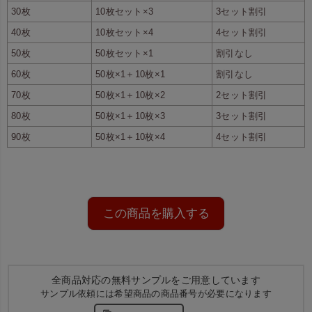
30枚
10枚セット×3
3セット割引
発注したい場合に便利です。
40枚
10枚セット×4
4セット割引
50枚
50枚セット×1
割引なし
60枚
50枚×1＋10枚×1
割引なし
70枚
50枚×1＋10枚×2
2セット割引
80枚
50枚×1＋10枚×3
3セット割引
90枚
50枚×1＋10枚×4
4セット割引
この商品を購入する
全商品対応の無料サンプルをご用意しています
サンプル依頼には希望商品の商品番号が必要になります