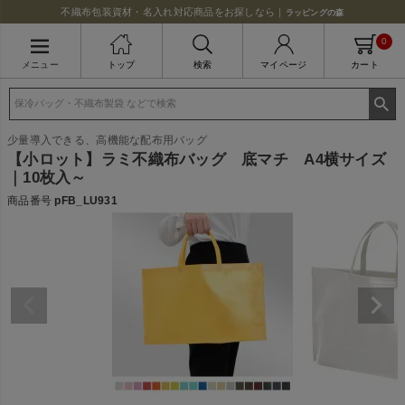
不織布包装資材・名入れ対応商品をお探しなら｜
ラッピングの森
0
メニュー
トップ
検索
マイページ
カート
少量導入できる、高機能な配布用バッグ
【小ロット】ラミ不織布バッグ 底マチ A4横サイズ
｜10枚入～
商品番号
pFB_LU931