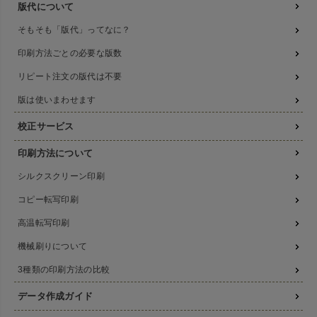
版代について
そもそも「版代」ってなに？
印刷方法ごとの必要な版数
リピート注文の版代は不要
版は使いまわせます
校正サービス
印刷方法について
シルクスクリーン印刷
コピー転写印刷
高温転写印刷
機械刷りについて
3種類の印刷方法の比較
データ作成ガイド