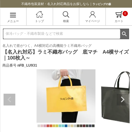
不織布包装資材・名入れ対応商品をお探しなら｜
ラッピングの森
0
メニュー
トップ
検索
マイページ
カート
名入れで差がつく、A4横対応の高機能ラミ不織布バッグ
【名入れ対応】ラミ不織布バッグ 底マチ A4横サイズ
｜100枚入～
商品番号
nFB_LU931