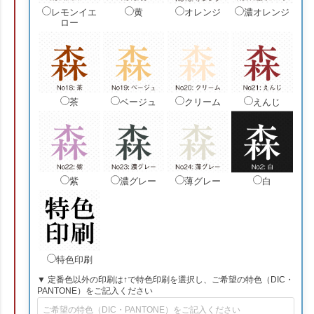
レモンイエ
黄
オレンジ
濃オレンジ
ロー
茶
ベージュ
クリーム
えんじ
紫
濃グレー
薄グレー
白
特色印刷
▼ 定番色以外の印刷は↑で特色印刷を選択し、ご希望の特色（DIC・
PANTONE）をご記入ください