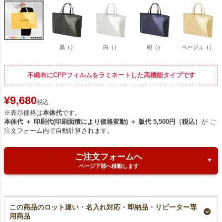
黒（）
白（）
紺（）
ベージュ（）
不織布にCPPフィルムをラミネートした高機能タイプです
¥
9,680
税込
※表示価格は
本体代
です。
本体代 ＋ 印刷代(印刷面積により価格変動) ＋ 版代 5,500円（税込）
が ご
注文フォーム内で自動計算されます。
ご注文フォームへ
ページ下部へ移動します
この商品のロット違い・名入れ対応・即納品・リピーター専
用商品