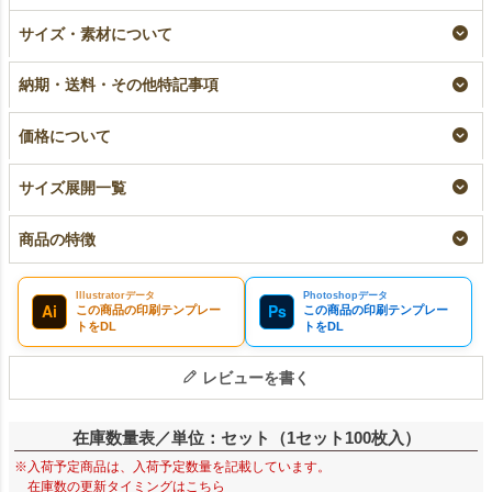
ラミ不織布バッグ 底
【小ロット】ラミ不織
【名入れ大ロット】ラ
サイズ・素材について
マチ A4横サイズ｜
布バッグ 底マチ
ミ不織布バッグ 底マ
100枚入～
A4横サイズ｜10枚入
チ A4横サイズ｜100
～
枚入～
即納品｜ラミ
納期・送料・その他特記事項
大ロット｜ラミ
¥
9,130
税込
〜
¥
1,848
税込
〜
¥
9,130
税込
価格について
サイズ展開一覧
商品の特徴
Illustratorデータ
Photoshopデータ
Ai
Ps
この商品の印刷テンプレー
この商品の印刷テンプレー
トをDL
トをDL
レビューを書く
在庫数量表／単位：セット（1セット100枚入）
※入荷予定商品は、入荷予定数量を記載しています。
在庫数の更新タイミングはこちら