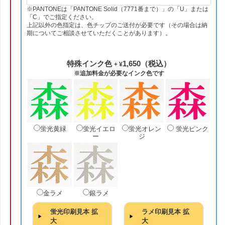
※PANTONEは「PANTONE Solid（7771番まで）」の「U」または
「C」でご指定ください。
上記以外の色指定は、色チップのご送付が必要です（その場合は納
期についてご相談させていただくことがあります）。
特殊インク色
1,650（税込）
+ ¥
※追加料金が必要なインク色です
蛍光黄緑
蛍光イエロ
蛍光オレン
蛍光ピンク
ー
ジ
金ラメ
銀ラメ
蛍光印刷見本 拡
ラメ印刷見本 拡
大
大