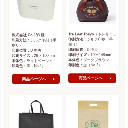
Tre Leaf Tokyo（トレリーフ東京） 様
株式会社 Co.193 様
印刷方法：
シルク印刷（手
印刷方法：
シルク印刷（手
刷り）
刷り）
印刷位置：
D 中央
印刷位置：
D 中央
印刷サイズ：
100×148mm
印刷サイズ：
26 × 100mm
本体色：
ダークブラウン
本体色：
ライトベージュ
印刷色：
金（No.3）
印刷色：
黒（No.1）
商品ページへ
商品ページへ