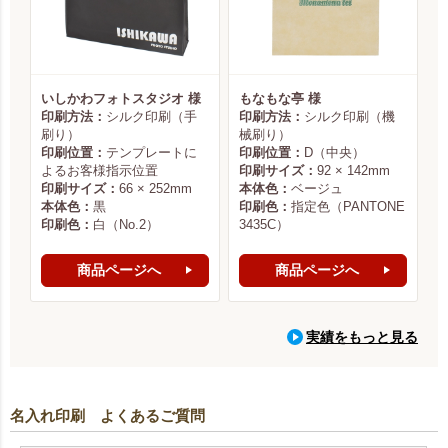
いしかわフォトスタジオ 様
もなもな亭 様
印刷方法：
シルク印刷（手
印刷方法：
シルク印刷（機
刷り）
械刷り）
印刷位置：
テンプレートに
印刷位置：
D（中央）
よるお客様指示位置
印刷サイズ：
92 × 142mm
印刷サイズ：
66 × 252mm
本体色：
ベージュ
本体色：
黒
印刷色：
指定色（PANTONE
印刷色：
白（No.2）
3435C）
商品ページへ
商品ページへ
実績をもっと見る
名入れ印刷 よくあるご質問