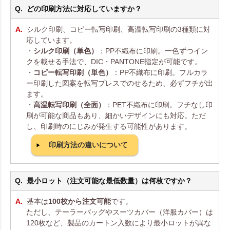
どの印刷方法に対応していますか？
シルク印刷、コピー転写印刷、高温転写印刷の3種類に対
応しています。
・
シルク印刷（単色）
：PP不織布に印刷。一色ずつイン
クを載せる手法で、DIC・PANTONE指定が可能です。
・
コピー転写印刷（単色）
：PP不織布に印刷。フルカラ
ー印刷した図案を転写プレスでのせるため、必ずフチが出
ます。
・
高温転写印刷（全面）
：PET不織布に印刷。フチなし印
刷が可能な商品もあり、細かいデザインにも対応。ただ
し、印刷時のにじみが発生する可能性があります。
印刷方法の違いについて
最小ロット（注文可能な最低数量）は何枚ですか？
基本は
100枚から注文可能
です。
ただし、テーラーバッグやスーツカバー（洋服カバー）は
120枚など、製品のカートン入数により最小ロットが異な