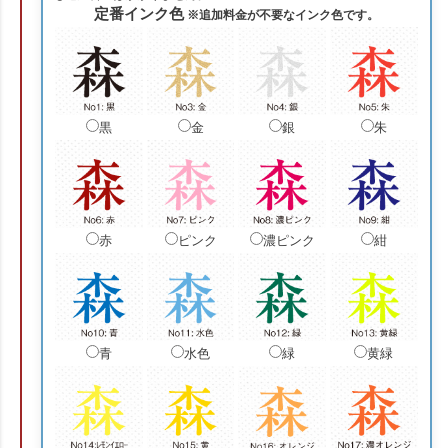
定番インク色
※追加料金が不要なインク色です。
黒
金
銀
朱
赤
ピンク
濃ピンク
紺
青
水色
緑
黄緑