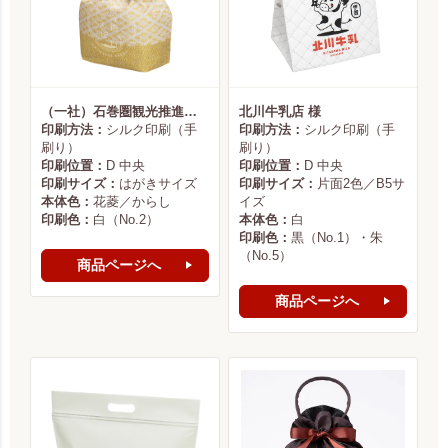
（一社）石巻圏観光推進機構様
北川牛乳店 様
印刷方法：
シルク印刷（手
印刷方法：
シルク印刷（手
刷り）
刷り）
印刷位置：
D 中央
印刷位置：
D 中央
印刷サイズ：
はがきサイズ
印刷サイズ：
片面2色／B5サ
本体色：
花菱／からし
イズ
印刷色：
白（No.2）
本体色：
白
印刷色：
黒（No.1）・朱
（No.5）
商品ページへ
商品ページへ