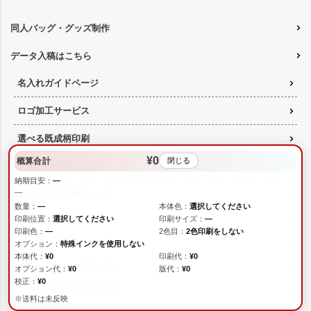
同人バッグ・グッズ制作
データ入稿はこちら
名入れガイドページ
ロゴ加工サービス
選べる既成柄印刷
¥0
概算合計
閉じる
フルカラー印刷 既成柄一覧
納期目安：
—
—
名入れ印刷の料金ガイド
数量：
—
本体色：
選択してください
印刷位置：
選択してください
印刷サイズ：
—
版代について
印刷色：
—
2色目：
2色印刷をしない
そもそも「版代」ってなに？
オプション：
特殊インクを使用しない
本体代：
¥0
印刷代：
¥0
印刷方法ごとの必要な版数
オプション代：
¥0
版代：
¥0
校正：
¥0
リピート注文の版代は不要
※送料は未反映