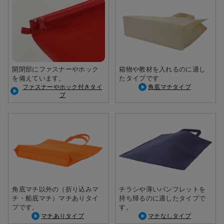
開閉部にファスナーやホック
箱物や教材を入れるのに適し
を備えています。
たタイプです
ファスナーやホック付きタイ
角底マチタイプ
プ
角底マチ以外の（折り込みマ
チラシや薄いパンフレットを
チ・船底マチ）マチありタイ
持ち帰るのに適したタイプで
プです。
す。
マチありタイプ
マチなしタイプ