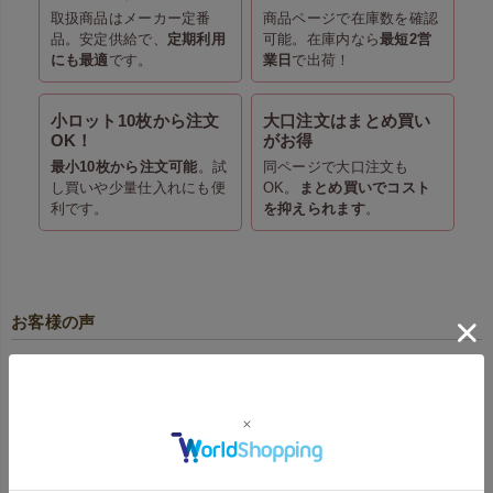
取扱商品はメーカー定番
商品ページで在庫数を確認
品。安定供給で、
定期利用
可能。在庫内なら
最短2営
にも最適
です。
業日
で出荷！
小ロット10枚から注文
大口注文はまとめ買い
OK！
がお得
最小10枚から注文可能
。試
同ページで大口注文も
し買いや少量仕入れにも便
OK。
まとめ買いでコスト
利です。
を抑えられます
。
お客様の声
【全面印刷｜フチあり】不織布アドバッグPET
持ち手付き A4縦サイズ｜100枚入