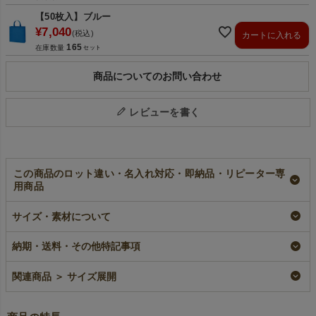
【50枚入】ブルー
¥
7,040
税込
カートに入れる
165
在庫数量
商品についてのお問い合わせ
レビューを書く
この商品のロット違い・名入れ対応・即納品・リピーター専
用商品
不織布ベーシックト
【名入れ／リピータ
【名入れ大ロット】
ート 厚手
ー専用】不織布ベー
不織布ベーシックト
サイズ・素材について
《100g》 小サイズ
シックトート 厚手
ート 厚手
｜100枚入～
《100g》 小サイズ
《100g》 小サイズ
｜ 100枚入
｜ 100枚入（1000枚
即納品
納期・送料・その他特記事項
以上専用）
リピーター専用名入れ
¥
12,650
税込
〜
大ロット名入れ
¥
11,220
税込
〜
関連商品 ＞ サイズ展開
¥
12,650
税込