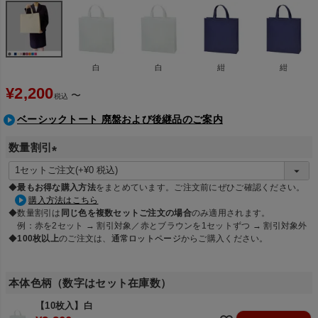
白
白
紺
紺
¥
2,200
〜
税込
ベーシックトート 廃盤および後継品のご案内
数量割引
(
必
◆
最もお得な購入方法
をまとめています。ご注文前にぜひご確認ください。
須
購入方法はこちら
◆数量割引は
同じ色を複数セットご注文の場合
のみ適用されます。
)
例：赤を2セット → 割引対象／赤とブラウンを1セットずつ → 割引対象外
◆
100枚以上
のご注文は、
通常ロットページ
からご購入ください。
本体色柄（数字はセット在庫数）
【10枚入】白