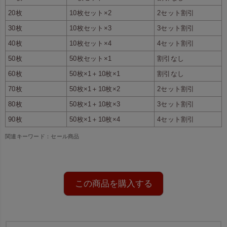
20枚
10枚セット×2
2セット割引
30枚
10枚セット×3
3セット割引
中横・大は、女性なら肩がけが
側面、底面にマチがついてい
できるのが特徴。もちろん手持
る、総マチタイプです。
40枚
10枚セット×4
4セット割引
ちでも使えます。
50枚
50枚セット×1
割引なし
60枚
50枚×1＋10枚×1
割引なし
70枚
50枚×1＋10枚×2
2セット割引
80枚
50枚×1＋10枚×3
3セット割引
90枚
50枚×1＋10枚×4
4セット割引
関連キーワード：セール商品
この商品を購入する