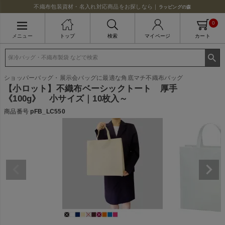
不織布包装資材・名入れ対応商品をお探しなら｜
ラッピングの森
0
メニュー
トップ
検索
マイページ
カート
ショッパーバッグ・展示会バッグに最適な角底マチ不織布バッグ
【小ロット】不織布ベーシックトート 厚手
《100g》 小サイズ｜10枚入～
商品番号
pFB_LC550