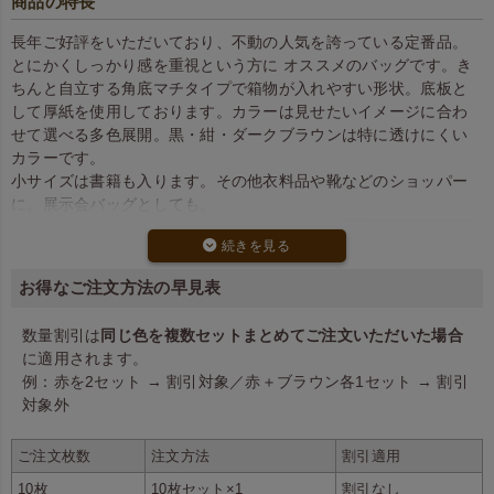
商品の特長
長年ご好評をいただいており、不動の人気を誇っている定番品。
とにかくしっかり感を重視という方に オススメのバッグです。き
ちんと自立する角底マチタイプで箱物が入れやすい形状。底板と
して厚紙を使用しております。カラーは見せたいイメージに合わ
せて選べる多色展開。黒・紺・ダークブラウンは特に透けにくい
カラーです。
小サイズは書籍も入ります。その他衣料品や靴などのショッパー
に。展示会バッグとしても。
お得なご注文方法の早見表
数量割引は
同じ色を複数セットまとめてご注文いただいた場合
に適用されます。
箱状のものもきちんと収まりま
75gと100gの2種類の厚みをご
例：赤を2セット → 割引対象／赤＋ブラウン各1セット → 割引
す。
用意しています。
対象外
ご注文枚数
注文方法
割引適用
10枚
10枚セット×1
割引なし