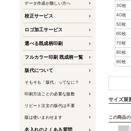
データ作成が難しい方へ
30枚
40枚
校正サービス
50枚
上部に
ロゴ加工サービス
60枚
70枚
選べる既成柄印刷
80枚
フルカラー印刷 既成柄一覧
90枚
版代について
そもそも「版代」ってなに？
印刷方法ごとの必要な版数
サイズ展
リピート注文の版代は不要
この商品の
版は使いまわせます
名入れのよくある質問