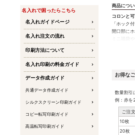
商品につい
名入れで困ったらこちら
コロンと可
名入れガイドページ
「ホック付
開口部にホ
名入れ注文の流れ
ミニ福袋や
お菓子や雑
印刷方法について
封ができる
配布に便利
名入れ印刷の料金ガイド
肩や腕にか
お得な
持ち帰りや
データ作成ガイド
共通データ作成ガイド
数量割引
例：赤を
シルクスクリーン印刷ガイド
ご注
コピー転写印刷ガイド
10枚
高温転写印刷ガイド
20枚