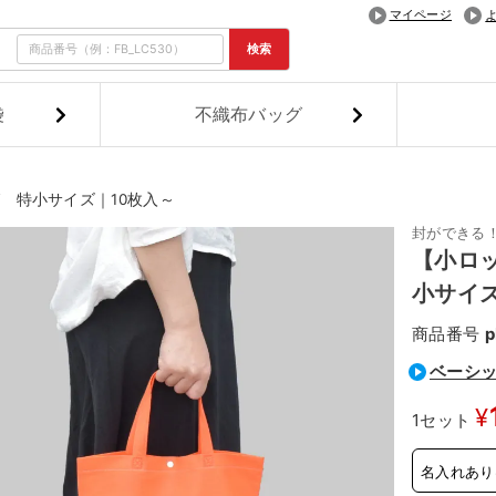
マイページ
検索
袋
不織布バッグ
 特小サイズ｜10枚入～
封ができる
【小ロ
小サイズ
商品番号
p
ベーシッ
¥
1セット
名入れあり