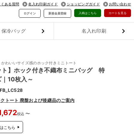
よくある質問
名入れ印刷ガイド
ショッピングガイド
お問い合わせ
入稿はこちら
カートを見る
ログイン
新規会員登録
保冷バッグ
名入れ印刷
！かわいいサイズ感のホック付きミニトート
ット】ホック付き不織布ミニバッグ 特
｜10枚入～
FB_LC528
クトート 廃盤および後継品のご案内
1,672
〜
税込
はこちら