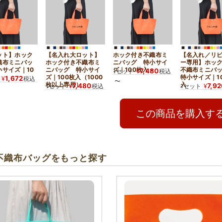
ット】ホック
【名入れ大ロット】
ホック付き不織布ミ
【名入れ／リ
織布ミニバッ
ホック付き不織布ミ
ニバッグ 特小サイ
ー専用】ホッ
小サイズ｜10
ニバッグ 特小サイ
ズ｜100枚入～
不織布ミニバ
7,480
1セット
¥
税込
ズ｜100枚入（1000
特小サイズ｜1
1,672
¥
税込
〜
枚以上専用）
入
7,480
7,9
1セット
¥
税込
1セット
¥
この商品を購入す
不織布バッグをもっと探す