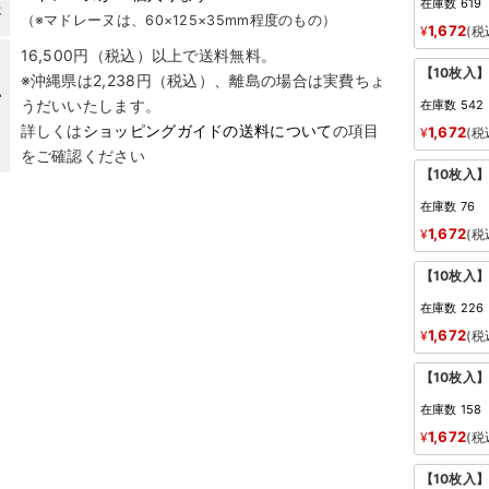
在庫数
619
報
（※マドレーヌは、60×125×35mm程度のもの）
1,672
¥
税
16,500円（税込）以上で送料無料。
【10枚入
※沖縄県は2,238円（税込）、離島の場合は実費ちょ
い
うだいいたします。
在庫数
542
詳しくは
ショッピングガイドの送料について
の項目
1,672
¥
税
をご確認ください
【10枚入
在庫数
76
1,672
¥
税
【10枚入
在庫数
226
1,672
¥
税
【10枚入
在庫数
158
1,672
¥
税
【10枚入