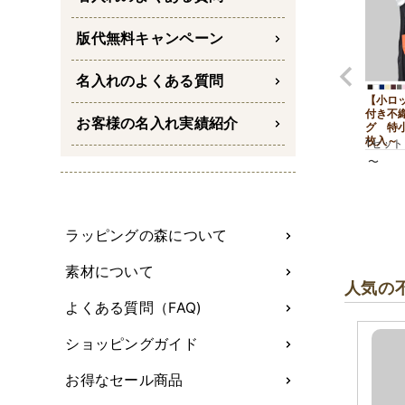
版代無料キャンペーン
名入れのよくある質問
【小ロ
付き不
お客様の名入れ実績紹介
グ 特
枚入～
1セット
〜
ラッピングの森について
素材について
人気の
よくある質問（FAQ)
ショッピングガイド
お得なセール商品