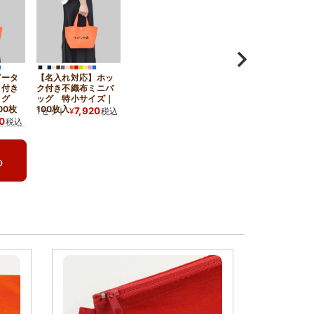
ピータ
【名入れ対応】ホッ
ク付き
ク付き不織布ミニバ
ッグ
ッグ 特小サイズ｜
00枚
100枚入
7,920
1セット
¥
税込
20
税込
る