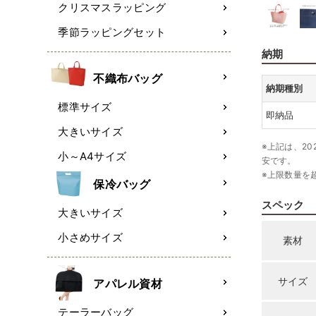
クリスマスラッピング
季節ラッピングセット
納期
不織布バッグ
納期種別
標準サイズ
即納品
大きいサイズ
※上記は、20
小～A4サイズ
安です。
※上限数量を
保冷バッグ
スペック
大きいサイズ
小さめサイズ
素材
サイズ
アパレル資材
テーラーバッグ