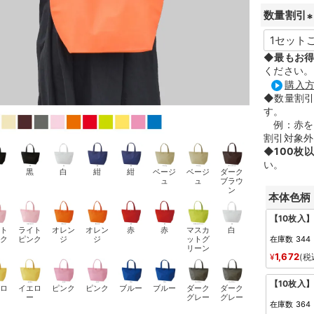
数量割引
(
◆
最もお
ください。
購入
)
◆数量割
す。
例：赤を2
割引対象外
◆
100枚
い。
黒
黒
白
紺
紺
ベージ
ベージ
ダーク
ュ
ュ
ブラウ
ン
本体色柄
【10枚入
イト
ライト
オレン
オレン
赤
赤
マスカ
白
ンク
ピンク
ジ
ジ
ットグ
在庫数
344
リーン
1,672
¥
税
【10枚入
エロ
イエロ
ピンク
ピンク
ブルー
ブルー
ダーク
ダーク
ー
ー
グレー
グレー
在庫数
364