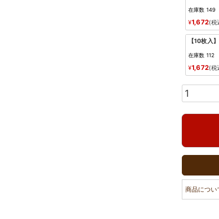
在庫数
149
1,672
¥
税
【10枚入
在庫数
112
1,672
¥
税
商品につい