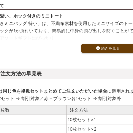
て
愛い、ホック付きのミニトート
きミニバッグ 特小」は、不織布素材を使用したミニサイズのト
ックが1か所付いており、簡易的に中身の飛び出しを防ぐことが
アソートギフトにぴったり
貨の詰め合わせなど、ちょっとしたセットを入れるのに最適なサ
仕様なので、ミニ福袋やお楽しみ袋としての活用もおすすめです
な長めの持ち手
けやすいハンドル付きで、配布時にも手渡ししやすい仕様です。
ご注文方法の早見表
すく、実用性があるためリユースも期待できます。
は
同じ色を複数セットまとめてご注文いただいた場合
に適用され
2セット → 割引対象／赤＋ブラウン各1セット → 割引対象外
文枚数
注文方法
10枚セット×1
10枚セット×2