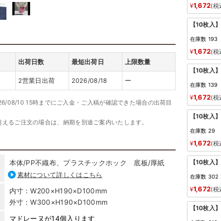
1,672
¥
税
【10枚入
在庫数
193
1,672
¥
税
出荷日数
最短出荷日
上限数量
【10枚入
2営業日出荷
2026/08/18
ー
在庫数
139
1,672
¥
税
26/08/10 15時までにご入金・ご入稿が確認できた場合の出荷目
【10枚入
超えるご注文の場合は、納期を別途ご案内いたします。
在庫数
29
1,672
¥
税
本体/PP不織布、プラスチックホック 底板/厚紙
【10枚入
素材について詳しくはこちら
在庫数
302
1,672
¥
税
内寸：W200×H190×D100mm
外寸：W300×H190×D100mm
【10枚入
マドレーヌが14個入ります