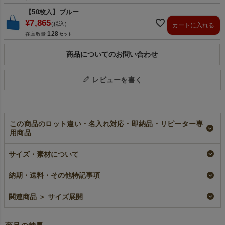
【50枚入】ブルー
¥
7,865
税込
カートに入れる
128
在庫数量
商品についてのお問い合わせ
レビューを書く
この商品のロット違い・名入れ対応・即納品・リピーター専
用商品
【小ロット】不織布
【名入れ大ロット】
不織布ベーシックト
ベーシックトート
不織布ベーシックト
ート 厚手
サイズ・素材について
厚手《100g》 中横
ート 厚手
《100g》 中横サイ
サイズ｜10枚入～
《100g》 中横サイ
ズ｜100枚入
ズ｜ 100枚入（1000
小ロット
即納品
納期・送料・その他特記事項
枚以上専用）
¥
2,365
¥
14,300
税込
〜
税込
〜
大ロット名入れ
関連商品 ＞ サイズ展開
¥
14,300
税込