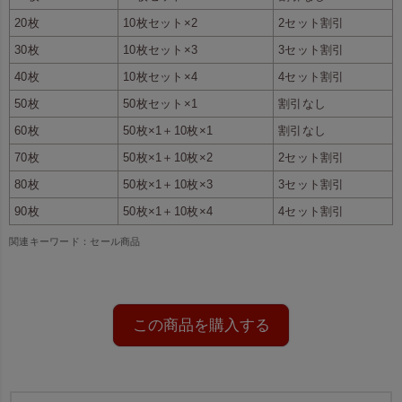
20枚
10枚セット×2
2セット割引
中横・大は、女性なら肩がけが
側面、底面にマチがついてい
30枚
10枚セット×3
3セット割引
できるのが特徴。もちろん手持
る、総マチタイプです。
ちでも使えます。
40枚
10枚セット×4
4セット割引
50枚
50枚セット×1
割引なし
60枚
50枚×1＋10枚×1
割引なし
70枚
50枚×1＋10枚×2
2セット割引
80枚
50枚×1＋10枚×3
3セット割引
90枚
50枚×1＋10枚×4
4セット割引
関連キーワード：セール商品
この商品を購入する