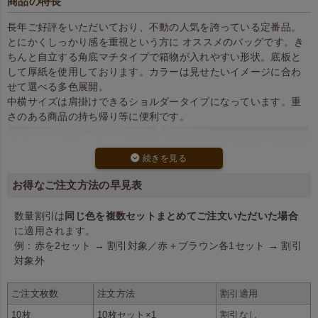
商品の特長
長年ご好評をいただいており、不動の人気を誇っている定番品。
とにかくしっかり感を重視という方に オススメのバッグです。き
ちんと自立する角底マチタイプで箱物が入れやすい形状。底板と
して厚紙を使用しております。カラーは見せたいイメージに合わ
せて選べる多色展開。
中横サイズは肩掛けできるショルダータイプになっています。重
さのある商品の持ち帰り等に便利です。
お得なご注文方法の早見表
数量割引は
同じ色を複数セットまとめてご注文いただいた場合
箱状のものもきちんと収まりま
75gと100gの2種類の厚みをご
に適用されます。
す。
用意しています。
例：赤を2セット → 割引対象／赤＋ブラウン各1セット → 割引
対象外
ご注文枚数
注文方法
割引適用
10枚
10枚セット×1
割引なし