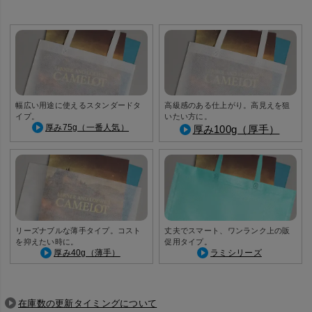
幅広い用途に使えるスタンダードタ
高級感のある仕上がり。高見えを狙
イプ。
いたい方に。
厚み75g（一番人気）
厚み100g（厚手）
リーズナブルな薄手タイプ。コスト
丈夫でスマート、ワンランク上の販
を抑えたい時に。
促用タイプ。
厚み40g（薄手）
ラミシリーズ
在庫数の更新タイミングについて