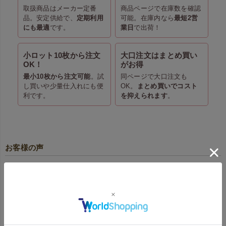
取扱商品はメーカー定番
商品ページで在庫数を確認
品。安定供給で、
定期利用
可能。在庫内なら
最短2営
にも最適
です。
業日
で出荷！
小ロット10枚から注文
大口注文はまとめ買い
OK！
がお得
最小10枚から注文可能
。試
同ページで大口注文も
し買いや少量仕入れにも便
OK。
まとめ買いでコスト
利です。
を抑えられます
。
お客様の声
【全面印刷｜フチあり】不織布アドバッグPET
持ち手付き A4縦サイズ｜100枚入