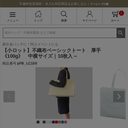
不織布包装資材・名入れ対応商品をお探しなら｜
ラッピングの森
0
メニュー
トップ
検索
マイページ
カート
展示会バッグに！同人イベントにも
【小ロット】不織布ベーシックトート 厚手
《100g》 中横サイズ｜10枚入～
商品番号
pFB_LC100