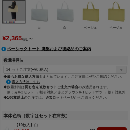
白
白
ベージュ
ベージュ
¥
2,365
〜
税込
ベーシックトート 廃盤および後継品のご案内
数量割引
(
必
◆
最もお得な購入方法
をまとめています。ご注文前にぜひご確認ください。
須
購入方法はこちら
◆数量割引は
同じ色を複数セットご注文の場合
のみ適用されます。
)
例：赤を2セット → 割引対象／赤とブラウンを1セットずつ → 割引対象外
◆
100枚以上
のご注文は、
通常ロットページ
からご購入ください。
本体色柄（数字はセット在庫数）
【10枚入】白