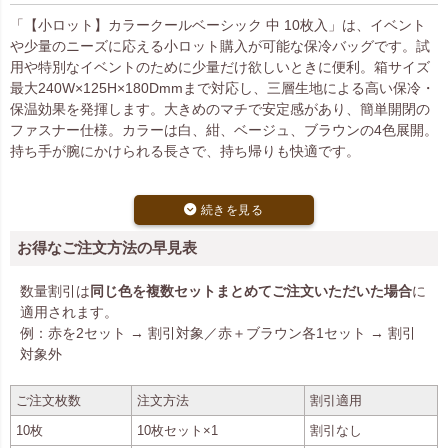
「【小ロット】カラークールベーシック 中 10枚入」は、イベント
や少量のニーズに応える小ロット購入が可能な保冷バッグです。試
用や特別なイベントのために少量だけ欲しいときに便利。箱サイズ
最大240W×125H×180Dmmまで対応し、三層生地による高い保冷・
保温効果を発揮します。大きめのマチで安定感があり、簡単開閉の
ファスナー仕様。カラーは白、紺、ベージュ、ブラウンの4色展開。
持ち手が腕にかけられる長さで、持ち帰りも快適です。
お得なご注文方法の早見表
数量割引は
同じ色を複数セットまとめてご注文いただいた場合
に
適用されます。
例：赤を2セット → 割引対象／赤＋ブラウン各1セット → 割引
対象外
ご注文枚数
注文方法
割引適用
10枚
10枚セット×1
割引なし