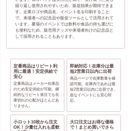
繰り返し使用されやすいため、販促効果が期待できま
す。企業ロゴや商品名、イベント名を印刷すること
で、来場者への記念品や販促ツールとして活用されて
います。夏場のイベントでは飲料や食品の持ち運びに
も便利なため、販売用グッズや来場者向けの記念品と
して採用されることもあります。
定番商品はリピート利
即納対応！在庫分は最
用に最適！安定供給で
短2営業日以内に出荷
安心
商品ページで在庫数量を確
定番商品はメーカー在庫品
認可能。在庫内であれば最
のため安定供給が可能。継
短2営業日以内に出荷でき、
続的なリピート発注でも在
急なイベントにも安心対
庫切れの心配がほとんどあ
応。
りません。
小ロット10枚から注文
大口注文はお得な価格
OK！少量仕入れも柔軟
で！まとめ買いでさら