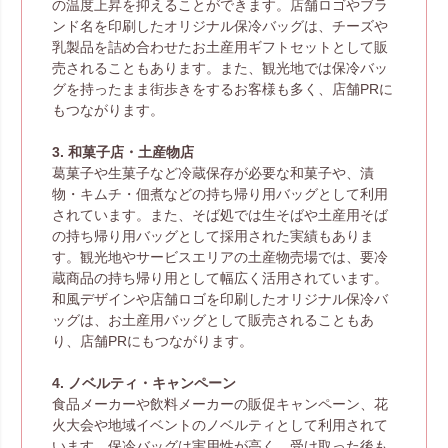
の温度上昇を抑えることができます。店舗ロゴやブラ
ンド名を印刷したオリジナル保冷バッグは、チーズや
乳製品を詰め合わせたお土産用ギフトセットとして販
売されることもあります。また、観光地では保冷バッ
グを持ったまま街歩きをするお客様も多く、店舗PRに
もつながります。
3. 和菓子店・土産物店
葛菓子や生菓子など冷蔵保存が必要な和菓子や、漬
物・キムチ・佃煮などの持ち帰り用バッグとして利用
されています。また、そば処では生そばや土産用そば
の持ち帰り用バッグとして採用された実績もありま
す。観光地やサービスエリアの土産物売場では、要冷
蔵商品の持ち帰り用として幅広く活用されています。
和風デザインや店舗ロゴを印刷したオリジナル保冷バ
ッグは、お土産用バッグとして販売されることもあ
り、店舗PRにもつながります。
4. ノベルティ・キャンペーン
食品メーカーや飲料メーカーの販促キャンペーン、花
火大会や地域イベントのノベルティとして利用されて
います。保冷バッグは実用性が高く、受け取った後も