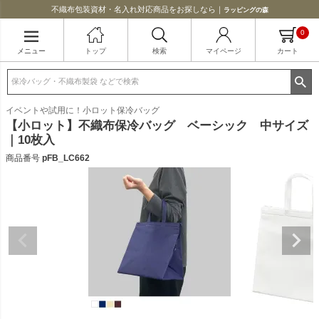
不織布包装資材・名入れ対応商品をお探しなら｜
ラッピングの森
0
メニュー
トップ
検索
マイページ
カート
イベントや試用に！小ロット保冷バッグ
【小ロット】不織布保冷バッグ ベーシック 中サイズ
｜10枚入
商品番号
pFB_LC662