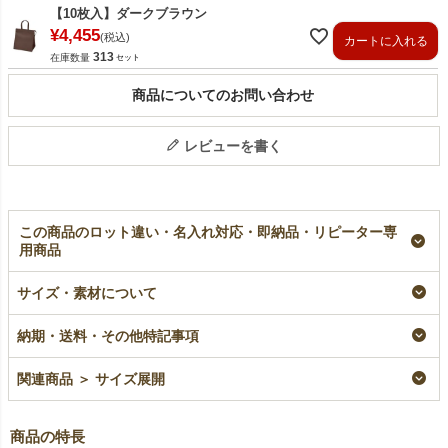
【10枚入】ダークブラウン
¥
4,455
税込
カートに入れる
313
在庫数量
商品についてのお問い合わせ
レビューを書く
この商品のロット違い・名入れ対応・即納品・リピーター専
用商品
【名入れ／リピーター
不織布保冷バッグ ベ
【名入れ対応】不織布
専用】不織布保冷バッ
ーシック 中サイズ｜
保冷バッグ ベーシッ
サイズ・素材について
グ ベーシック 中サ
100枚入～
ク 中サイズ｜100枚
イズ｜100枚入
入
即納品
納期・送料・その他特記事項
リピーター専用名入れ
名入れ
¥
34,650
税込
〜
¥
35,750
税込
¥
35,750
税込
関連商品 ＞ サイズ展開
商品の特長