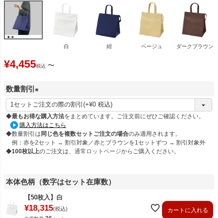
白
紺
ベージュ
ダークブラウン
¥
4,455
〜
税込
数量割引
(
必
◆
最もお得な購入方法
をまとめています。ご注文前にぜひご確認ください。
須
購入方法はこちら
◆数量割引は
同じ色を複数セットご注文の場合
のみ適用されます。
)
例：赤を2セット → 割引対象／赤とブラウンを1セットずつ → 割引対象外
◆
100枚以上
のご注文は、
通常ロットページ
からご購入ください。
本体色柄（数字はセット在庫数）
【50枚入】白
¥
18,315
税込
カートに入れる