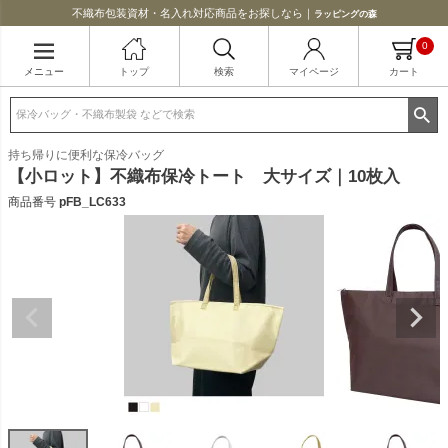
不織布包装資材・名入れ対応商品をお探しなら｜
ラッピングの森
0
メニュー
トップ
検索
マイページ
カート
持ち帰りに便利な保冷バッグ
【小ロット】不織布保冷トート 大サイズ｜10枚入
商品番号
pFB_LC633