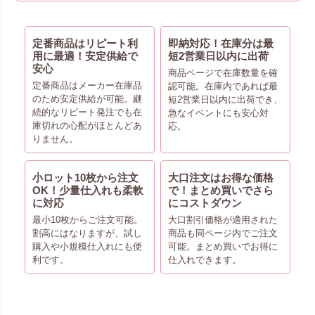
定番商品はリピート利
即納対応！在庫分は最
用に最適！安定供給で
短2営業日以内に出荷
安心
商品ページで在庫数量を確
定番商品はメーカー在庫品
認可能。在庫内であれば最
のため安定供給が可能。継
短2営業日以内に出荷でき、
続的なリピート発注でも在
急なイベントにも安心対
庫切れの心配がほとんどあ
応。
りません。
小ロット10枚から注文
大口注文はお得な価格
OK！少量仕入れも柔軟
で！まとめ買いでさら
に対応
にコストダウン
最小10枚からご注文可能。
大口割引価格が適用された
割高にはなりますが、試し
商品も同ページ内でご注文
購入や小規模仕入れにも便
可能。まとめ買いでお得に
利です。
仕入れできます。