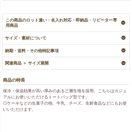
この商品のロット違い・名入れ対応・即納品・リピーター専
用商品
不織布保冷トート 大
【名入れ大ロット】不
【名入れ対応】不織布
サイズ・素材について
サイズ｜100枚入～
織布保冷トート 大サ
保冷トート 大サイズ
イズ｜100枚入（1000
｜100枚入
即納品
枚以上専用）
名入れ
納期・送料・その他特記事項
¥
39,050
税込
〜
大ロット名入れ
¥
40,150
税込
¥
39,050
税込
関連商品 ＞ サイズ展開
商品の特長
保冷・保温効果が高い厚みのある三層生地を採用。こちらはカジュ
アルにお使いいただけるトートバッグ型です。
◎ケーキなどの生菓子の他、牛乳、チーズ、生鮮食品などにもお使
いいただけます。