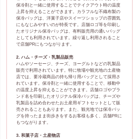
保冷剤と一緒に使用することでテイクアウト時の温度
上昇を抑えることができます。カラフルな不織布製の
保冷バッグは、洋菓子店やスイーツショップの雰囲気
にもなじみやすいのが特長です。店舗ロゴ等を印刷し
たオリジナル保冷バッグは、有料販売用の通いバッグ
としても利用されています。繰り返し利用されること
で店舗PRにもつながります。
2. ハム・チーズ・乳製品販売
ハムやソーセージ、チーズ、ヨーグルトなどの乳製品
販売で利用されています。特に牧場や観光地の土産物
店では、要冷蔵商品の持ち帰り用バッグとして採用さ
れています。保冷剤と一緒に使用することで、移動中
の温度上昇を抑えることができます。店舗ロゴやブラ
ンド名を印刷したオリジナル保冷バッグは、チーズや
乳製品を詰め合わせたお土産用ギフトセットとして販
売されることもあります。また、観光地では保冷バッ
グを持ったまま街歩きをするお客様も多く、店舗PRに
もつながります。
3. 和菓子店・土産物店