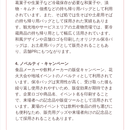
葛菓子や生菓子など冷蔵保存が必要な和菓子や、漬
物・キムチ・佃煮などの持ち帰り用バッグとして利用
されています。また、そば処では生そばや土産用そば
の持ち帰り用バッグとして採用された実績もありま
す。観光地やサービスエリアの土産物売場では、要冷
蔵商品の持ち帰り用として幅広く活用されています。
和風デザインや店舗ロゴを印刷したオリジナル保冷バ
ッグは、お土産用バッグとして販売されることもあ
り、店舗PRにもつながります。
4. ノベルティ・キャンペーン
食品メーカーや飲料メーカーの販促キャンペーン、花
火大会や地域イベントのノベルティとして利用されて
います。保冷バッグは実用性が高く、受け取った後も
繰り返し使用されやすいため、販促効果が期待できま
す。企業ロゴや商品名、イベント名を印刷すること
で、来場者への記念品や販促ツールとして活用されて
います。夏場のイベントでは飲料や食品の持ち運びに
も便利なため、販売用グッズや来場者向けの記念品と
して採用されることもあります。