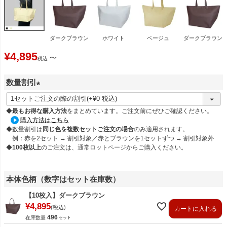
ダークブラウン
ホワイト
ベージュ
ダークブラウン
¥
4,895
〜
税込
数量割引
(
必
◆
最もお得な購入方法
をまとめています。ご注文前にぜひご確認ください。
須
購入方法はこちら
◆数量割引は
同じ色を複数セットご注文の場合
のみ適用されます。
)
例：赤を2セット → 割引対象／赤とブラウンを1セットずつ → 割引対象外
◆
100枚以上
のご注文は、
通常ロットページ
からご購入ください。
本体色柄（数字はセット在庫数）
【10枚入】ダークブラウン
¥
4,895
税込
カートに入れる
496
在庫数量