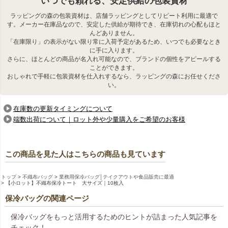
いつでも頼れる、安定供給の包装資材
ラッピングの森の包装資材は、店舗ラッピングとしてリピート利用に最適で
す。メーカー在庫品なので、安定した供給が期待でき、在庫切れの心配もほと
んどありません。
「在庫限り」の表示がない限り常に入荷予定があるため、いつでも必要なとき
に手に入ります。
さらに、ほとんどの商品が名入れ可能なので、ブランドの個性をアピールする
ことができます。
おしゃれで手軽に包装資材を仕入れするなら、ラッピングの森にお任せくださ
い。
在庫数の更新タイミングについて
端数出荷について｜ロット外や少量購入をご希望のお客様
この商品を見た人はこちらの商品も見ています
トップ
不織布バッグ
業務用保冷バッグ│テイクアウトや食品販売に最適
【小ロット】不織布保冷トート 大サイズ｜10枚入
保冷バッグの関連ページ
保冷バッグをもっと活用するためのヒントが詰まった人気記事を
チェック！