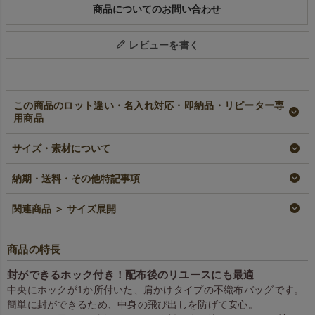
商品についてのお問い合わせ
レビューを書く
この商品のロット違い・名入れ対応・即納品・リピーター専
用商品
【名入れ／リピータ
ホック付き不織布シ
【名入れ対応】ホッ
ー専用】ホック付き
ョルダーバッグ A4
ク付き不織布ショル
サイズ・素材について
不織布ショルダーバ
縦サイズ｜100枚入～
ダーバッグ A4縦サ
ッグ A4縦サイズ｜
イズ｜100枚入
即納品
納期・送料・その他特記事項
100枚入
名入れ
¥
9,460
税込
〜
リピーター専用名入れ
¥
10,120
税込
関連商品 ＞ サイズ展開
¥
10,120
税込
商品の特長
封ができるホック付き！配布後のリユースにも最適
中央にホックが1か所付いた、肩かけタイプの不織布バッグです。
簡単に封ができるため、中身の飛び出しを防げて安心。