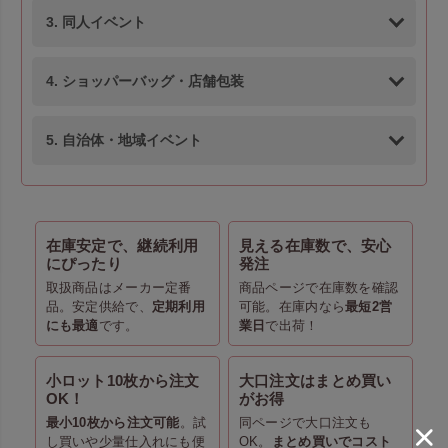
3. 同人イベント
4. ショッパーバッグ・店舗包装
5. 自治体・地域イベント
在庫安定で、継続利用
見える在庫数で、安心
にぴったり
発注
取扱商品はメーカー定番
商品ページで在庫数を確認
品。安定供給で、
定期利用
可能。在庫内なら
最短2営
にも最適
です。
業日
で出荷！
小ロット10枚から注文
大口注文はまとめ買い
OK！
がお得
最小10枚から注文可能
。試
同ページで大口注文も
し買いや少量仕入れにも便
OK。
まとめ買いでコスト