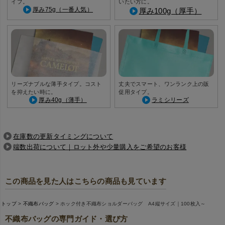
イプ。
いたい方に。
厚み75g（一番人気）
厚み100g（厚手）
リーズナブルな薄手タイプ。コスト
丈夫でスマート、ワンランク上の販
を抑えたい時に。
促用タイプ。
厚み40g（薄手）
ラミシリーズ
在庫数の更新タイミングについて
端数出荷について｜ロット外や少量購入をご希望のお客様
この商品を見た人はこちらの商品も見ています
トップ
不織布バッグ
ホック付き不織布ショルダーバッグ A4縦サイズ｜100枚入～
不織布バッグの専門ガイド・選び方