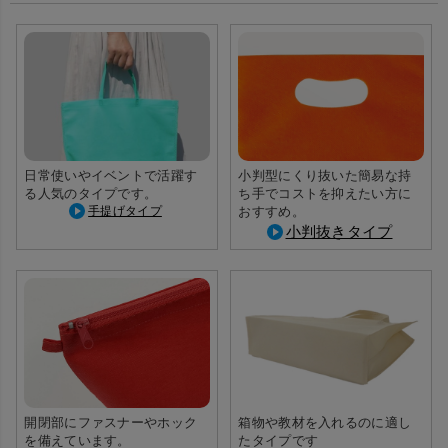
上部にホックがついており、簡
長めの持ち手で持ち運びしやす
易に口止めできます。
い。
※画像は中横サイズ
日常使いやイベントで活躍す
小判型にくり抜いた簡易な持
る人気のタイプです。
ち手でコストを抑えたい方に
手提げタイプ
おすすめ。
小判抜きタイプ
全体的にコロンとした形状。
（写真は印刷を入れたときのイ
メージです）
開閉部にファスナーやホック
箱物や教材を入れるのに適し
を備えています。
たタイプです