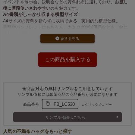
イベントや展示会、説明会などの資料配布に適しており、
お渡し
後に普段使いされやすい
のも魅力です。
A4書類がしっかり収まる横型サイズ
A4サイズの資料を折らずに収納できる、実用的な横型仕様。
書類やパンフレットはもちろん、カタログや試供品なども一緒に
入れられます。
用途に応じて選べる2種類の入数設定
小ロットにも対応した
100枚入
と、大量配布向けの
1000枚入
をご
用意。
1000枚入は大口割引の対象となり、イベント予算にも配慮しやす
この商品を購入する
い仕様です。
全商品対応の無料サンプルをご用意しています
サンプル依頼には希望商品の商品番号が必要になります
FB_LC530
商品番号
←クリックでコピー
サンプル依頼はこちら
人気の不織布バッグをもっと探す