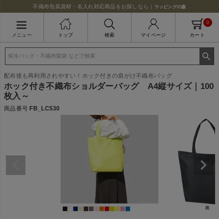
不織布包装資材・名入れ対応商品をお探しなら｜
ラッピングの森
0
メニュー
トップ
検索
マイページ
カート
配布後も再利用されやすい！ホック付きの肩がけ不織布バッグ
ホック付き不織布ショルダーバッグ A4縦サイズ｜100
枚入～
商品番号
FB_LC530