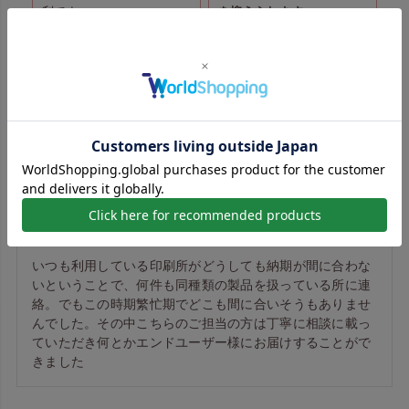
利です。
を抑えられます
。
お客様の声
【全面印刷｜フチあり】不織布アドバッグPET
持ち手付き A4縦サイズ｜100枚入
いつも利用している印刷所がどうしても納期が間に合わな
いということで、何件も同種類の製品を扱っている所に連
絡。でもこの時期繁忙期でどこも間に合いそうもありませ
んでした。その中こちらのご担当の方は丁寧に相談に載っ
ていただき何とかエンドユーザー様にお届けすることがで