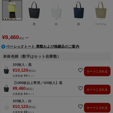
黒
白
紺
ベージュ
¥
9,460
〜
税込
ベーシックトート 廃盤および後継品のご案内
本体色柄（数字はセット在庫数）
100枚入：黒
¥
10,120
税込
カートに入れる
44
在庫数量
【1000枚以上専用／100枚入】黒
¥
9,460
税込
カートに入れる
44
在庫数量
100枚入：白
¥
10,120
税込
カートに入れる
48
在庫数量