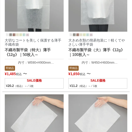
大切なコートを美しく保護する薄手
大きめ衣類の簡易包装に！軽くてや
不織布袋
さしい薄手平袋
不織布製平袋（特大）薄手
不織布製平袋（大）薄手《12g》
《12g》｜50枚入～
｜100枚入～
内寸：W590×H900mm
内寸：W450×H600mm
外寸：W600×H910mm
外寸：W465×H605mm
即納品
即納品
〜
〜
¥
1,485
¥
1,650
税込
税込
SALE価格
SALE価格
¥
20.2
¥
11.2
（税込）～ ⁄ 1枚
（税込）～ ⁄ 1枚