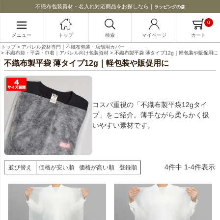
不織布包装資材・名入れ対応商品をお探しなら｜
ラッピングの森
0
メニュー
トップ
検索
マイページ
カート
トップ
アパレル資材専門｜不織布包装・店舗用カバー
不織布袋・平袋・巾着｜アパレル向け包装資材
不織布製平袋 薄タイプ12g｜軽包装や販促用に
不織布製平袋 薄タイプ12g｜軽包装や販促用に
コスパ重視の「不織布製平袋12gタイ
プ」をご紹介。薄手ながら柔らかく扱
いやすい素材です。
4
件中
1
-
4
件表示
並び替え
価格が安い順
価格が高い順
登録順