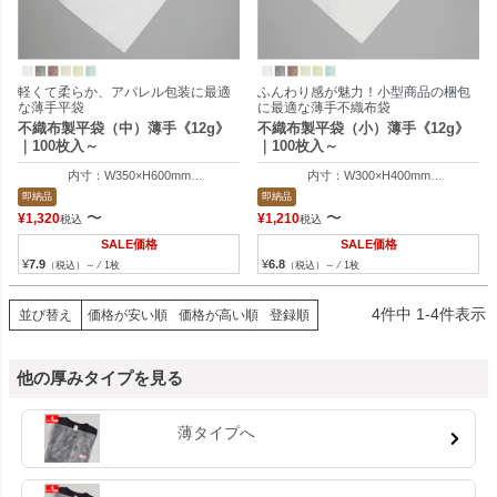
軽くて柔らか、アパレル包装に最適
ふんわり感が魅力！小型商品の梱包
な薄手平袋
に最適な薄手不織布袋
不織布製平袋（中）薄手《12g》
不織布製平袋（小）薄手《12g》
｜100枚入～
｜100枚入～
内寸：W350×H600mm
内寸：W300×H400mm
外寸：W365×H500mm
外寸：W315×H400mm
即納品
即納品
〜
〜
¥
1,320
¥
1,210
税込
税込
SALE価格
SALE価格
¥
7.9
¥
6.8
（税込）～ ⁄ 1枚
（税込）～ ⁄ 1枚
4
件中
1
-
4
件表示
並び替え
価格が安い順
価格が高い順
登録順
他の厚みタイプを見る
薄タイプへ