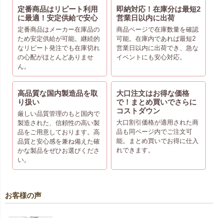
定番商品はリピート利用
即納対応！在庫分は最短2
に最適！安定供給で安心
営業日以内に出荷
定番商品はメーカー在庫品の
商品ページで在庫数量を確認
ため安定供給が可能。継続的
可能。在庫内であれば最短2
なリピート発注でも在庫切れ
営業日以内に出荷でき、急な
の心配がほとんどありませ
イベントにも安心対応。
ん。
高品質な国内製造品を取
大口注文はお得な価格
り扱い
で！まとめ買いでさらに
コストダウン
厳しい品質管理のもと国内で
大口割引価格が適用された商
製造された、信頼性の高い製
品も同ページ内でご注文可
品をご用意しております。高
能。まとめ買いでお得に仕入
品質と安心感を兼ね備えた確
れできます。
かな製品をぜひお選びくださ
い。
お客様の声