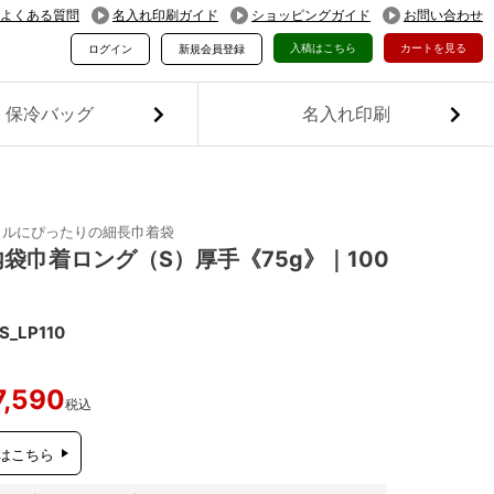
よくある質問
名入れ印刷ガイド
ショッピングガイド
お問い合わせ
入稿はこちら
カートを見る
ログイン
新規会員登録
保冷バッグ
名入れ印刷
トルにぴったりの細長巾着袋
袋巾着ロング（S）厚手《75g》｜100
S_LP110
7,590
税込
はこちら