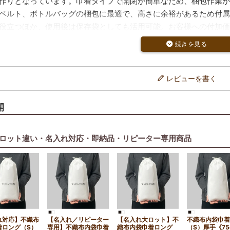
作りとなっています。巾着タイプで開閉が簡単なため、梱包作業が
ベルト、ボトルバッグの梱包に最適で、高さに余裕があるため付属
役立つほか、使用後は保存袋としても活用可能。お客様への付加価
レビューを書く
開
ロット違い・名入れ対応・即納品・リピーター専用商品
れ対応】不織布
【名入れ／リピーター
【名入れ大ロット】不
不織布内袋巾着
着ロング（S）
専用】不織布内袋巾着
織布内袋巾着ロング
（S）厚手《75