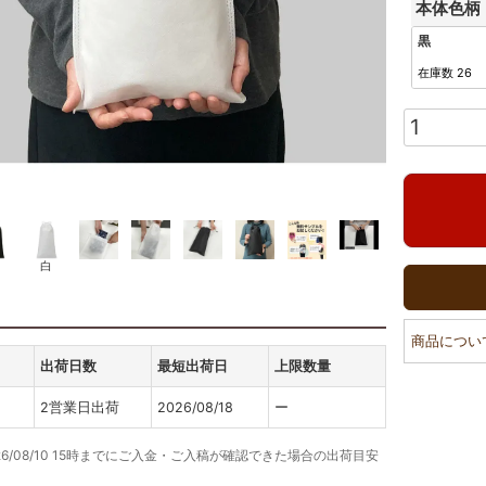
本体色柄
黒
在庫数
26
白
商品につい
出荷日数
最短出荷日
上限数量
2営業日出荷
2026/08/18
ー
26/08/10 15時までにご入金・ご入稿が確認できた場合の出荷目安