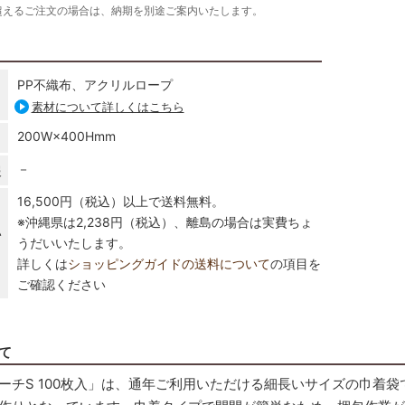
超えるご注文の場合は、納期を別途ご案内いたします。
PP不織布、アクリルロープ
素材について詳しくはこちら
200W×400Hmm
－
報
16,500円（税込）以上で送料無料。
※沖縄県は2,238円（税込）、離島の場合は実費ちょ
い
うだいいたします。
詳しくは
ショッピングガイドの送料について
の項目を
ご確認ください
て
ーチS 100枚入」は、通年ご利用いただける細長いサイズの巾着