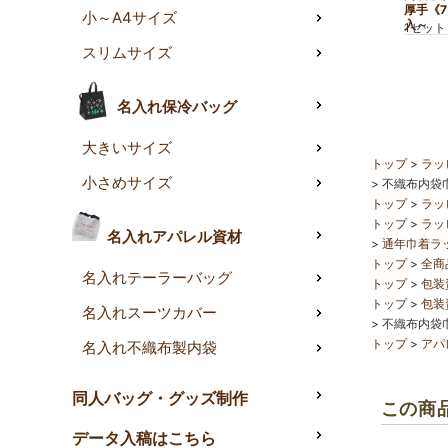
厚手《7
小～A4サイズ
入～
1セット
スリムサイズ
名入れ保冷バッグ
大きいサイズ
トップ
ラッ
小さめサイズ
不織布内袋巾
トップ
ラッ
トップ
ラッ
名入れアパレル資材
通年巾着ラ
トップ
全商
名入れテーラーバッグ
トップ
包装
トップ
包装
名入れスーツカバー
不織布内袋巾
トップ
アパ
名入れ不織布製内袋
同人バッグ・グッズ制作
この商
データ入稿はこちら