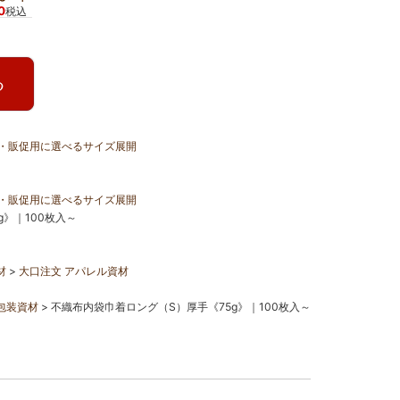
0
税込
る
・販促用に選べるサイズ展開
・販促用に選べるサイズ展開
》｜100枚入～
材
大口注文 アパレル資材
包装資材
不織布内袋巾着ロング（S）厚手《75g》｜100枚入～