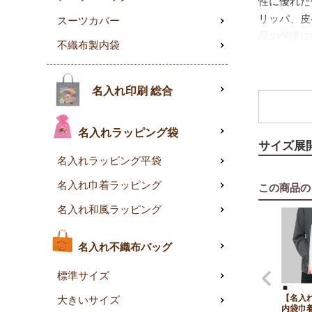
性に優れた
リッパ、皮
スーツカバー
品の保護に
不織布製内袋
す。
名入れ印刷 総合
名入れラッピング袋
サイズ展
名入れラッピング平袋
名入れ巾着ラッピング
この商品の
名入れ和風ラッピング
名入れ不織布バッグ
標準サイズ
【名入
大きいサイズ
内袋巾