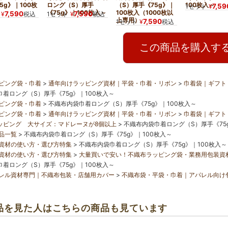
5g》｜100枚
ロング（S）厚手
（S）厚手《75g》｜
100枚入～
7,59
1セット
¥
《75g》｜100枚入～
100枚入（1000枚以
7,590
7,590
¥
税込
1セット
¥
税込
上専用）
7,590
1セット
¥
税込
この商品を購入す
ピング袋・巾着
通年向けラッピング資材｜平袋・巾着・リボン
巾着袋｜ギフト
着ロング（S）厚手《75g》｜100枚入～
ピング袋・巾着
不織布内袋巾着ロング（S）厚手《75g》｜100枚入～
ピング袋・巾着
通年向けラッピング資材｜平袋・巾着・リボン
巾着袋｜ギフト
ッピング 大サイズ：マドレーヌが8個以上
不織布内袋巾着ロング（S）厚手《75g
品一覧
不織布内袋巾着ロング（S）厚手《75g》｜100枚入～
資材の使い方・選び方特集
不織布内袋巾着ロング（S）厚手《75g》｜100枚入～
資材の使い方・選び方特集
大量買いで安い！不織布ラッピング袋・業務用包装資
着ロング（S）厚手《75g》｜100枚入～
レル資材専門｜不織布包装・店舗用カバー
不織布袋・平袋・巾着｜アパレル向け
品を見た人はこちらの商品も見ています