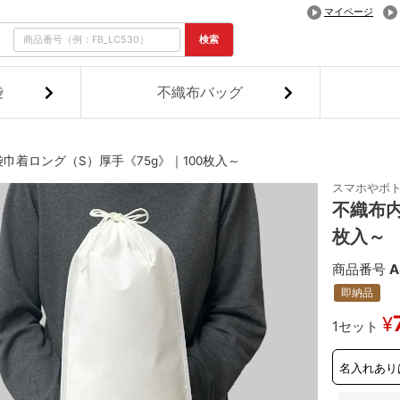
マイページ
検索
袋
不織布バッグ
巾着ロング（S）厚手《75g》｜100枚入～
スマホやボ
不織布内
枚入～
商品番号
A
即納品
¥
1セット
名入れあり