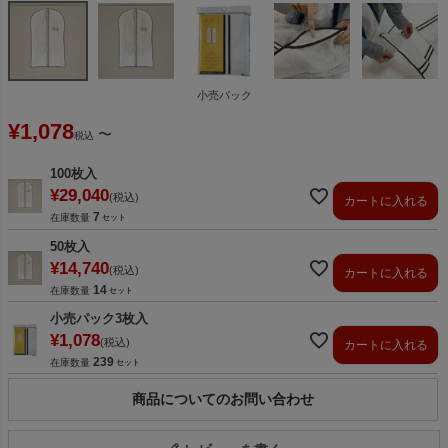
小売パック
¥
1,078
〜
税込
100枚入
¥
29,040
税込
カートに入れる
7
在庫数量
50枚入
¥
14,740
税込
カートに入れる
14
在庫数量
小売パック3枚入
¥
1,078
税込
カートに入れる
239
在庫数量
商品についてのお問い合わせ