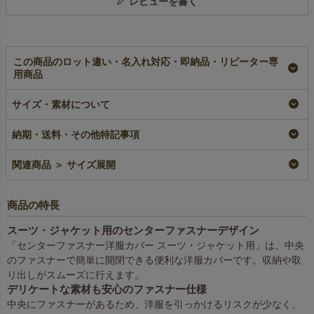
レビューを書く
この商品のロット違い・名入れ対応・即納品・リピーター専
用商品
【名入れ対応】不織布
不織布製洋服カバー
【名入れ／リピーター
サイズ・素材について
製洋服カバー 中央ジ
中央ジップ・マチ無
専用】不織布製洋服カ
ップ・マチ無（S）｜
（S）｜3枚入パック
バー 中央ジップ・マ
100枚入
～
チ無（S）｜100枚入
納期・送料・その他特記事項
名入れ
即納品
リピーター専用名入れ
¥
29,040
税込
¥
1,078
¥
29,040
税込
税込
〜
関連商品 ＞ サイズ展開
商品の特長
スーツ・ジャケット用のセンターファスナーデザイン
「センターファスナー洋服カバー スーツ・ジャケット用」は、中央
のファスナーで簡単に開閉できる便利な洋服カバーです。収納や取
り出しがスムーズに行えます。
デリケートな素材も安心のファスナー仕様
中央にファスナーがあるため、洋服を引っかけるリスクが少なく、