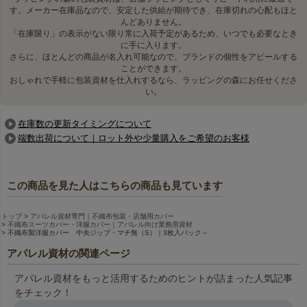
す。メーカー在庫品なので、安定した供給が期待でき、在庫切れの心配もほと
んどありません。
「在庫限り」の表示がない限り常に入荷予定があるため、いつでも必要なとき
に手に入ります。
さらに、ほとんどの商品が名入れ可能なので、ブランドの個性をアピールする
ことができます。
おしゃれで手軽に包装資材を仕入れするなら、ラッピングの森にお任せくださ
い。
在庫数の更新タイミングについて
端数出荷について｜ロット外や少量購入をご希望のお客様
この商品を見た人はこちらの商品も見ています
トップ
アパレル資材専門｜不織布包装・店舗用カバー
不織布スーツカバー・洋服カバー｜アパレル向け業務用資材
不織布製洋服カバー 中央ジップ・マチ無（S）｜3枚入パック～
アパレル資材の関連ページ
アパレル資材をもっと活用するためのヒントが詰まった人気記事
をチェック！