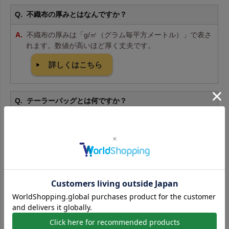
不織布の厚みとはなんですか？
不織布の厚みは「g/㎡（グラム毎平方メートル）」で表さ
れます。数値が高いほど厚く丈夫です。
詳しくはこちら
テーラーバッグとは何ですか？
テーラーバッグは、オーダースーツやテーラーメイド商
品をお客様にお渡しする際に使う持ち帰りバッグです。ス
ーツカバーやガーメントバッグとも呼ばれ、持ち運びや保
管にも便利です。
不織布製品の耐久性はどのくらいですか？
厚みにもよりますが、適切に使用すれば長期間お使いい
ただけます。繰り返し使用や、やや重い物の持ち運びにも
対応しています。