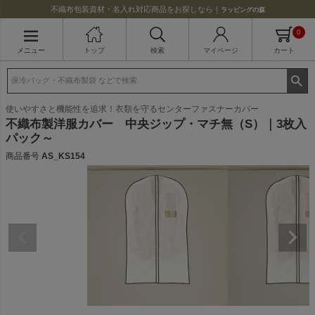
不織布包装資材・名入れ対応商品をお探しなら｜
ラッピングの森
0
メニュー
トップ
検索
マイページ
カート
使いやすさと機能性を追求！衣類を守るセンターファスナーカバー
不織布製洋服カバー 中央ジップ・マチ無（S）｜3枚入
パック～
商品番号
AS_KS154