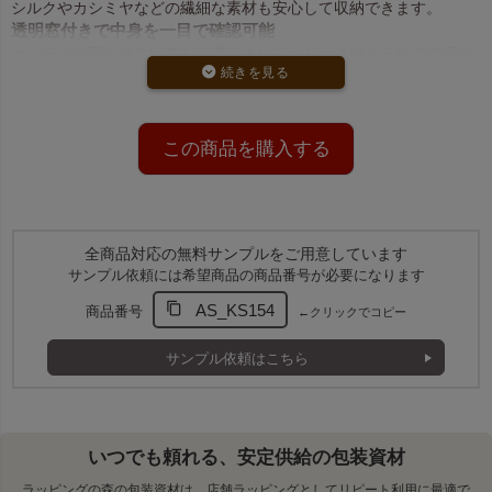
シルクやカシミヤなどの繊細な素材も安心して収納できます。
透明窓付きで中身を一目で確認可能
カバーの前面には透明窓を設置。中に収納した洋服を一目で確認で
き、効率的な管理が可能です。
企業ブランディングや販促ツールとして活躍
名入れ可能な洋服カバーは、店舗やブランドの販促ツールとしても
最適です。
この商品を購入する
全商品対応の無料サンプルをご用意しています
サンプル依頼には希望商品の商品番号が必要になります
AS_KS154
商品番号
←クリックでコピー
サンプル依頼はこちら
いつでも頼れる、安定供給の包装資材
ラッピングの森の包装資材は、店舗ラッピングとしてリピート利用に最適で