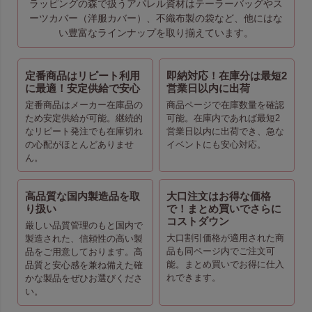
ラッピングの森で扱うアパレル資材はテーラーバッグやス
ーツカバー（洋服カバー）、不織布製の袋など、他にはな
い豊富なラインナップを取り揃えています。
定番商品はリピート利用
即納対応！在庫分は最短2
に最適！安定供給で安心
営業日以内に出荷
定番商品はメーカー在庫品の
商品ページで在庫数量を確認
ため安定供給が可能。継続的
可能。在庫内であれば最短2
なリピート発注でも在庫切れ
営業日以内に出荷でき、急な
の心配がほとんどありませ
イベントにも安心対応。
ん。
高品質な国内製造品を取
大口注文はお得な価格
り扱い
で！まとめ買いでさらに
コストダウン
厳しい品質管理のもと国内で
大口割引価格が適用された商
製造された、信頼性の高い製
品も同ページ内でご注文可
品をご用意しております。高
能。まとめ買いでお得に仕入
品質と安心感を兼ね備えた確
れできます。
かな製品をぜひお選びくださ
い。