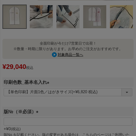
全面印刷が今だけ7営業日で出荷！
※数量・時期に限りがあります。お早めのご注文がおすすめです。
対象商品一覧へ
¥
29,040
税込
印刷色数_基本名入れ
(
必
須
版№（※必須）
)
(
必
+
¥
0
税込
須
版No.を記載ください。版の変更がある場合は、こちらのページはご利用いた