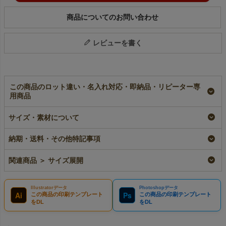
商品についてのお問い合わせ
レビューを書く
この商品のロット違い・名入れ対応・即納品・リピーター専
用商品
【名入れ対応】不織布
不織布製洋服カバー
【名入れ／リピーター
サイズ・素材について
製洋服カバー 中央ジ
中央ジップ・マチ無
専用】不織布製洋服カ
ップ・マチ無（S）｜
（S）｜3枚入パック
バー 中央ジップ・マ
100枚入
～
チ無（S）｜100枚入
納期・送料・その他特記事項
名入れ
即納品
リピーター専用名入れ
¥
29,040
税込
¥
1,078
¥
29,040
税込
税込
〜
関連商品 ＞ サイズ展開
Illustratorデータ
Photoshopデータ
Ai
Ps
この商品の印刷テンプレート
この商品の印刷テンプレート
をDL
をDL