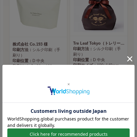
Tre Leaf Tokyo（トレリーフ東京） 様
株式会社 Co.193 様
印刷方法：
シルク印刷（手
印刷方法：
シルク印刷（手
刷り）
刷り）
印刷位置：
D 中央
印刷位置：
D 中央
印刷サイズ：
100×148mm
印刷サイズ：
26 × 100mm
本体色：
ダークブラウン
本体色：
ライトベージュ
印刷色：
金（No.3）
印刷色：
黒（No.1）
商品ページへ
商品ページへ