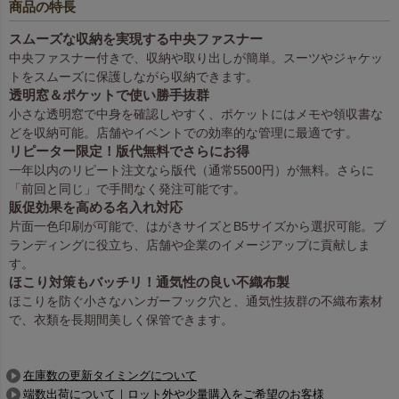
商品の特長
スムーズな収納を実現する中央ファスナー
中央ファスナー付きで、収納や取り出しが簡単。スーツやジャケッ
トをスムーズに保護しながら収納できます。
透明窓＆ポケットで使い勝手抜群
小さな透明窓で中身を確認しやすく、ポケットにはメモや領収書な
どを収納可能。店舗やイベントでの効率的な管理に最適です。
リピーター限定！版代無料でさらにお得
一年以内のリピート注文なら版代（通常5500円）が無料。さらに
「前回と同じ」で手間なく発注可能です。
販促効果を高める名入れ対応
片面一色印刷が可能で、はがきサイズとB5サイズから選択可能。ブ
ランディングに役立ち、店舗や企業のイメージアップに貢献しま
す。
ほこり対策もバッチリ！通気性の良い不織布製
ほこりを防ぐ小さなハンガーフック穴と、通気性抜群の不織布素材
で、衣類を長期間美しく保管できます。
在庫数の更新タイミングについて
端数出荷について｜ロット外や少量購入をご希望のお客様