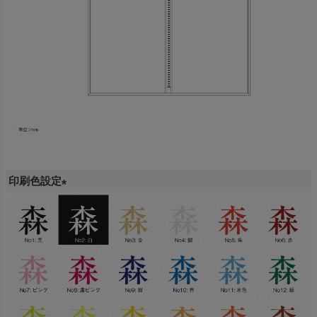
印刷色設定
(
必
須
)