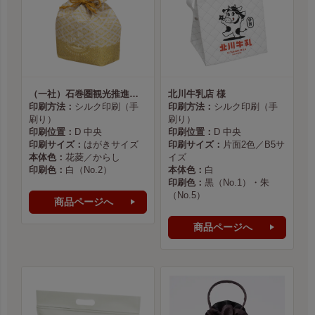
（一社）石巻圏観光推進機構様
北川牛乳店 様
印刷方法：
シルク印刷（手
印刷方法：
シルク印刷（手
刷り）
刷り）
印刷位置：
D 中央
印刷位置：
D 中央
印刷サイズ：
はがきサイズ
印刷サイズ：
片面2色／B5サ
本体色：
花菱／からし
イズ
印刷色：
白（No.2）
本体色：
白
印刷色：
黒（No.1）・朱
（No.5）
商品ページへ
商品ページへ