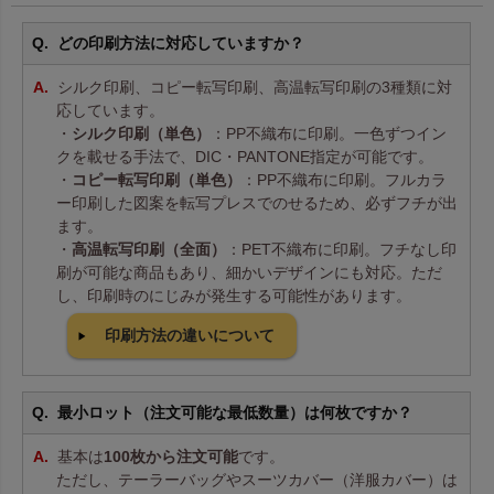
どの印刷方法に対応していますか？
シルク印刷、コピー転写印刷、高温転写印刷の3種類に対
応しています。
・
シルク印刷（単色）
：PP不織布に印刷。一色ずつイン
クを載せる手法で、DIC・PANTONE指定が可能です。
・
コピー転写印刷（単色）
：PP不織布に印刷。フルカラ
ー印刷した図案を転写プレスでのせるため、必ずフチが出
ます。
・
高温転写印刷（全面）
：PET不織布に印刷。フチなし印
刷が可能な商品もあり、細かいデザインにも対応。ただ
し、印刷時のにじみが発生する可能性があります。
印刷方法の違いについて
最小ロット（注文可能な最低数量）は何枚ですか？
基本は
100枚から注文可能
です。
ただし、テーラーバッグやスーツカバー（洋服カバー）は