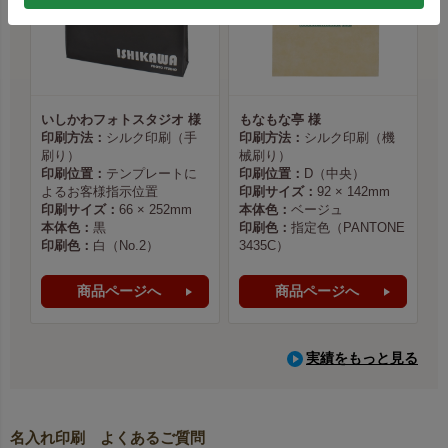
いしかわフォトスタジオ 様
もなもな亭 様
印刷方法：
シルク印刷（手
印刷方法：
シルク印刷（機
刷り）
械刷り）
印刷位置：
テンプレートに
印刷位置：
D（中央）
よるお客様指示位置
印刷サイズ：
92 × 142mm
印刷サイズ：
66 × 252mm
本体色：
ベージュ
本体色：
黒
印刷色：
指定色（PANTONE
印刷色：
白（No.2）
3435C）
商品ページへ
商品ページへ
実績をもっと見る
名入れ印刷 よくあるご質問