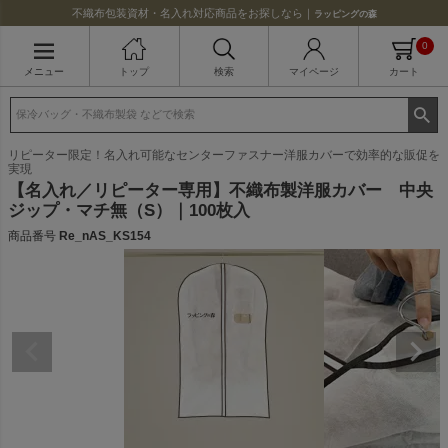
不織布包装資材・名入れ対応商品をお探しなら｜
ラッピングの森
0
メニュー
トップ
検索
マイページ
カート
リピーター限定！名入れ可能なセンターファスナー洋服カバーで効率的な販促を
実現
【名入れ／リピーター専用】不織布製洋服カバー 中央
ジップ・マチ無（S）｜100枚入
商品番号
Re_nAS_KS154