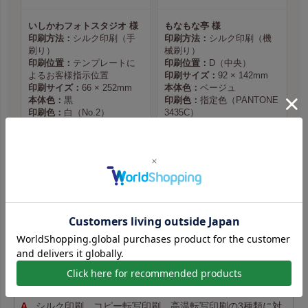
いしかわフォトスタジオ 様
もなもな亭 様
印刷方法：
シルク印刷（手
印刷方法：
シルク印刷（機
刷り）
械刷り）
印刷位置：
テンプレートに
印刷位置：
D（中央）
よるお客様指示位置
印刷サイズ：
92 × 142mm
印刷サイズ：
66 × 252mm
本体色：
ベージュ
本体色：
黒
印刷色：
指定色（PANTONE
印刷色：
白（No.2）
3435C）
商品ページへ
商品ページへ
実績をもっと見る
名入れ印刷 よくあるご質問
どの印刷方法に対応していますか？
シルク印刷、コピー転写印刷、高温転写印刷の3種類に対