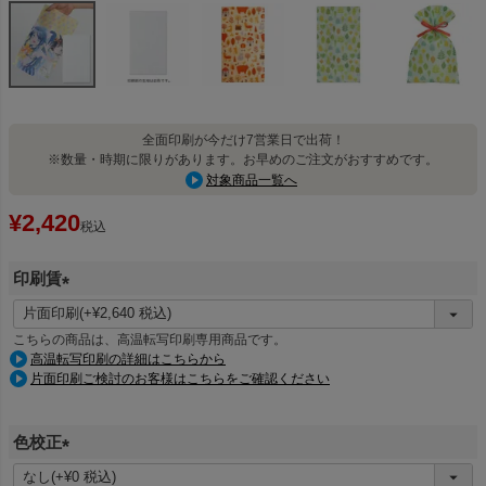
全面印刷が今だけ7営業日で出荷！
※数量・時期に限りがあります。お早めのご注文がおすすめです。
対象商品一覧へ
¥
2,420
税込
印刷賃
(
必
こちらの商品は、高温転写印刷専用商品です。
須
高温転写印刷の詳細はこちらから
片面印刷ご検討のお客様はこちらをご確認ください
)
色校正
(