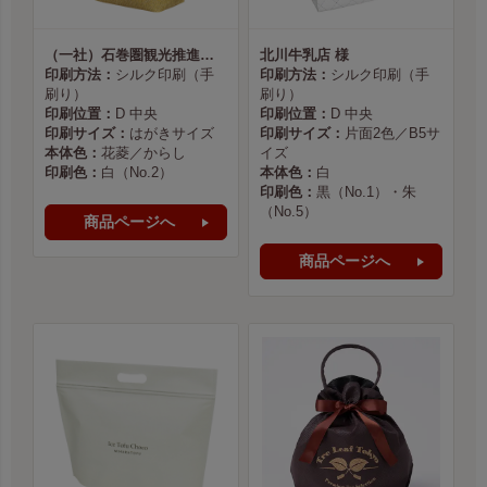
（一社）石巻圏観光推進機構様
北川牛乳店 様
印刷方法：
シルク印刷（手
印刷方法：
シルク印刷（手
刷り）
刷り）
印刷位置：
D 中央
印刷位置：
D 中央
印刷サイズ：
はがきサイズ
印刷サイズ：
片面2色／B5サ
本体色：
花菱／からし
イズ
印刷色：
白（No.2）
本体色：
白
印刷色：
黒（No.1）・朱
（No.5）
商品ページへ
商品ページへ