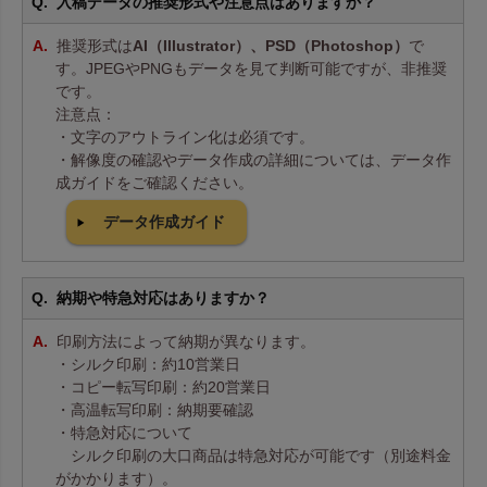
入稿データの推奨形式や注意点はありますか？
推奨形式は
AI（Illustrator）、PSD（Photoshop）
で
す。JPEGやPNGもデータを見て判断可能ですが、非推奨
です。
注意点：
・文字のアウトライン化は必須です。
・解像度の確認やデータ作成の詳細については、データ作
成ガイドをご確認ください。
データ作成ガイド
納期や特急対応はありますか？
印刷方法によって納期が異なります。
・シルク印刷：約10営業日
・コピー転写印刷：約20営業日
・高温転写印刷：納期要確認
・特急対応について
シルク印刷の大口商品は特急対応が可能です（別途料金
がかかります）。