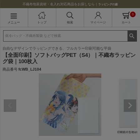
不織布包装資材・名入れ対応商品をお探しなら｜
ラッピングの森
0
メニュー
トップ
検索
マイページ
カート
自由なデザインでラッピングできる、フルカラー印刷可能な平袋
【全面印刷】ソフトバッグPET（S4）｜不織布ラッピン
グ袋｜100枚入
商品番号
fcWB_LJ104