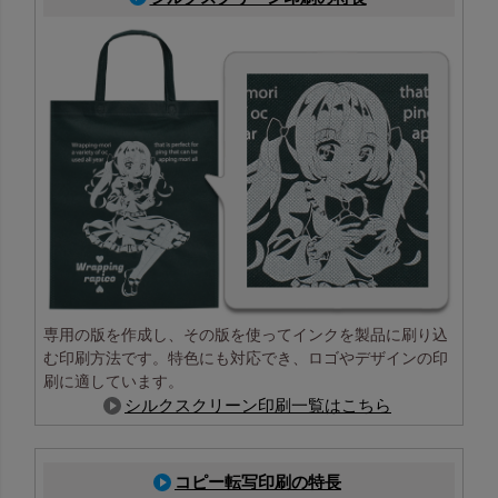
でエンボスの影響を受けずに、
印刷が可能です。
マチ付きの商品の場合このよう
な仕上がりになります
専用の版を作成し、その版を使ってインクを製品に刷り込
む印刷方法です。特色にも対応でき、ロゴやデザインの印
刷に適しています。
シルクスクリーン印刷一覧はこちら
印刷部分 拡大
柔らかな風合いのまま、細かい文字や写真、柄の表現が可
能です
コピー転写印刷の特長