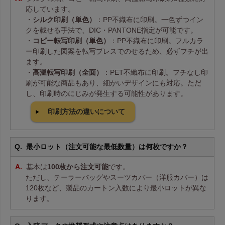
応しています。
・
シルク印刷（単色）
：PP不織布に印刷。一色ずつイン
クを載せる手法で、DIC・PANTONE指定が可能です。
・
コピー転写印刷（単色）
：PP不織布に印刷。フルカラ
ー印刷した図案を転写プレスでのせるため、必ずフチが出
ます。
・
高温転写印刷（全面）
：PET不織布に印刷。フチなし印
刷が可能な商品もあり、細かいデザインにも対応。ただ
し、印刷時のにじみが発生する可能性があります。
印刷方法の違いについて
最小ロット（注文可能な最低数量）は何枚ですか？
基本は
100枚から注文可能
です。
ただし、テーラーバッグやスーツカバー（洋服カバー）は
120枚など、製品のカートン入数により最小ロットが異な
ります。