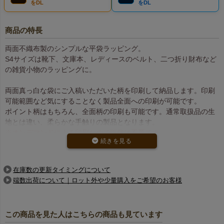
をDL
をDL
商品の特長
両面不織布製のシンプルな平袋ラッピング。
S4サイズは靴下、文庫本、レディースのベルト、二つ折り財布など
の雑貨小物のラッピングに。
両面真っ白な袋にご入稿いただいた柄を印刷して納品します。印刷
可能範囲など気にすることなく製品全面への印刷が可能です。
ポイント柄はもちろん、全面柄の印刷も可能です。通常取扱品の生
地とは違い、柔らかな手触りの製品となります。
※オンデマンドによる印刷なので版代は不要です。
版データ作成方法はこちら
在庫数の更新タイミングについて
価格は、
製品代
に
印刷代
を加えた合計額となります。
端数出荷について｜ロット外や少量購入をご希望のお客様
印刷代は印刷面積によって異なり、「片面印刷」と「両面印刷」の2
種類の価格設定をご用意しています。
※ご注文は100枚以上から承ります。
この商品を見た人はこちらの商品も見ています