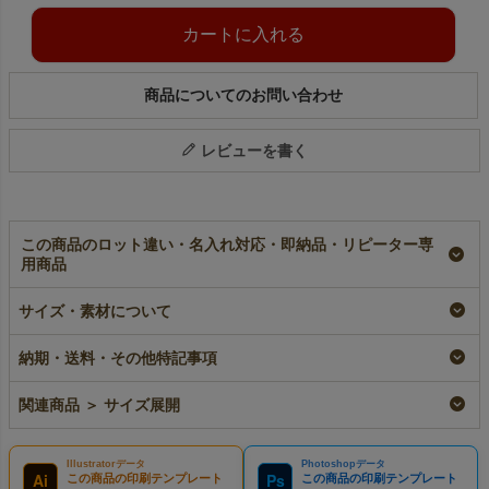
カートに入れる
商品についてのお問い合わせ
レビューを書く
この商品のロット違い・名入れ対応・即納品・リピーター専
用商品
オーガンジーデュオ巾
和風ソフトバッグ 紐
ソフトバッグベーシッ
サイズ・素材について
着（S4）｜オーガン
巾着（S4）｜不織布
ク（S4）｜薄手｜不
ジー×不織布巾着袋｜
包装袋｜50枚入～
織布ラッピング袋｜
20枚入～
100枚入～
加工品
納期・送料・その他特記事項
即納品
即納品
¥
2,530
税込
〜
¥
1,525
¥
1,776
税込
〜
税込
〜
関連商品 ＞ サイズ展開
Illustratorデータ
Photoshopデータ
Ai
Ps
この商品の印刷テンプレート
この商品の印刷テンプレート