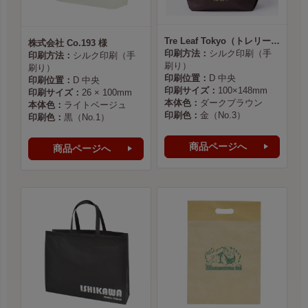
Tre Leaf Tokyo（トレリーフ東京） 様
株式会社 Co.193 様
印刷方法：
シルク印刷（手
印刷方法：
シルク印刷（手
刷り）
刷り）
印刷位置：
D 中央
印刷位置：
D 中央
印刷サイズ：
100×148mm
印刷サイズ：
26 × 100mm
本体色：
ダークブラウン
本体色：
ライトベージュ
印刷色：
金（No.3）
印刷色：
黒（No.1）
商品ページへ
商品ページへ