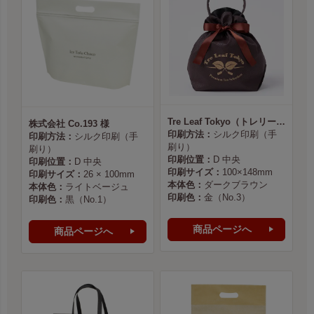
Tre Leaf Tokyo（トレリーフ東京） 様
株式会社 Co.193 様
印刷方法：
シルク印刷（手
印刷方法：
シルク印刷（手
刷り）
刷り）
印刷位置：
D 中央
印刷位置：
D 中央
印刷サイズ：
100×148mm
印刷サイズ：
26 × 100mm
本体色：
ダークブラウン
本体色：
ライトベージュ
印刷色：
金（No.3）
印刷色：
黒（No.1）
商品ページへ
商品ページへ