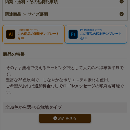
20枚入～
100枚入～
加工品
納期・送料・その他特記事項
即納品
即納品
¥
2,530
税込
〜
¥
1,525
¥
1,776
税込
〜
税込
〜
関連商品 ＞ サイズ展開
Illustratorデータ
Photoshopデータ
Ai
Ps
この商品の印刷テンプレート
この商品の印刷テンプレート
をDL
をDL
商品の特長
そのまま無地で使えるラッピング袋として人気の不織布製平袋で
す。
豊富な36色展開で、しなやかなポリエステル素材を使用。
ご希望があれば
追加料金なしでロゴやメッセージの印刷も可能
で
す。
全36色から選べる無地タイプ
鮮やかなカラーバリエーションは全36色。用途やブランドカラーに
合わせてお選びいただけます。
シンプルな無地袋なので、幅広いラッピングに活用可能です。