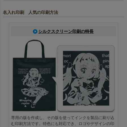
お好きなロゴやメッセージを追加料金なしで印刷可能。
名入れ印刷 人気の印刷方法
データをご入稿いただければ、印刷ありでも通常の納期でお届けし
ます。
シルクスクリーン印刷の特長
印刷注文の流れ
商品ページ内で「オリジナル印刷を入れる」を選択
印刷位置を選択（プルダウンまたはテンプレート指定）
ご注文時に印刷データを入稿
専用の版を作成し、その版を使ってインクを製品に刷り込
む印刷方法です。特色にも対応でき、ロゴやデザインの印