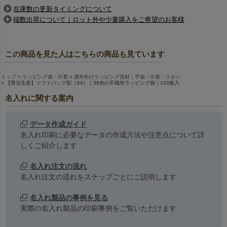
S4サイズは、靴下やベルトなどのアパレル小物、文庫本などのラッ
在庫数の更新タイミングについて
ピングに最適です。
端数出荷について｜ロット外や少量購入をご希望のお客様
この商品を見た人はこちらの商品も見ています
トップ
ラッピング袋・巾着
通年向けラッピング資材｜平袋・巾着・リボン
【受注生産】ソフトバッグ彩（S4）｜36色の不織布ラッピング袋｜100枚入
名入れに関する案内
データ作成ガイド
名入れ印刷に必要なデータの作成方法や注意点について詳
しなやかな手触り、シールで簡単口留め
しくご紹介します
ポリエステル不織布ならではのなめらかさが特長。口元はシールで
止めることができ、作業もスムーズです。
名入れ注文の流れ
より華やかに仕上げたい方は、別売りのリボン類もご利用くださ
名入れ注文の流れをステップごとにご説明します
い。
名入れ製品の事例を見る
別売りの口留めアクセサリー一覧はこちら
実際の名入れ製品の印刷事例をご覧いただけます
オリジナル印刷が無料！納期も通常通り