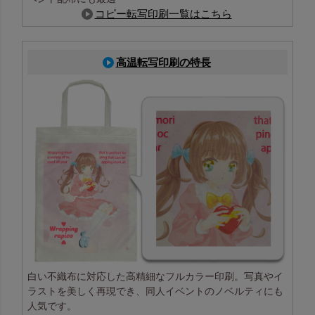
ご注文時に袋の地の色をお選びいただければ、印刷用デー
コピー転写印刷一覧はこちら
タには地色の指定は不要です。
1色印刷ですか？フルカラー印刷ですか？
高温転写印刷の特長
こちらの商品は
フルカラー印刷に対応
しています。写
真・イラスト・グラデーションなど、色数の多いデザイン
もそのまま印刷可能です。
納期はどのくらいかかりますか？
ご注文とデータ入稿が完了してから、
印刷あり・なしに
かかわらず10営業日以内に出荷
いたします。
※繁忙期や大量注文の場合は、納期が前後することがあり
ます。
どの色を選べば印刷が映えますか？
白い不織布に対応した高精細なフルカラー印刷。写真やイ
明るい地色には濃い色のロゴ、濃い地色には白や明るめ
ラストを美しく再現でき、同人イベントのノベルティにも
のロゴが映えやすくおすすめです。
人気です。