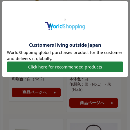
（一社）石巻圏観光推進機構様
北川牛乳店 様
印刷方法：
シルク印刷（手
印刷方法：
シルク印刷（手
刷り）
刷り）
印刷位置：
D 中央
印刷位置：
D 中央
印刷サイズ：
はがきサイズ
印刷サイズ：
片面2色／B5サ
本体色：
花菱／からし
イズ
印刷色：
白（No.2）
本体色：
白
印刷色：
黒（No.1）・朱
（No.5）
商品ページへ
商品ページへ