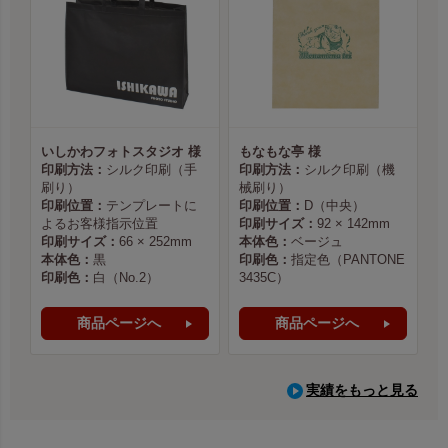
いしかわフォトスタジオ 様
もなもな亭 様
印刷方法：
シルク印刷（手
印刷方法：
シルク印刷（機
刷り）
械刷り）
印刷位置：
テンプレートに
印刷位置：
D（中央）
よるお客様指示位置
印刷サイズ：
92 × 142mm
印刷サイズ：
66 × 252mm
本体色：
ベージュ
本体色：
黒
印刷色：
指定色（PANTONE
印刷色：
白（No.2）
3435C）
商品ページへ
商品ページへ
実績をもっと見る