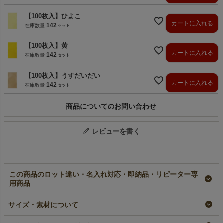
【100枚入】ひよこ
カートに入れる
142
在庫数量
【100枚入】黄
カートに入れる
142
在庫数量
【100枚入】うすだいだい
カートに入れる
142
在庫数量
商品についてのお問い合わせ
レビューを書く
この商品のロット違い・名入れ対応・即納品・リピーター専
用商品
オーガンジーデュオ巾
和風ソフトバッグ 紐
ソフトバッグベーシッ
サイズ・素材について
着（S4）｜オーガン
巾着（S4）｜不織布
ク（S4）｜薄手｜不
ジー×不織布巾着袋｜
包装袋｜50枚入～
織布ラッピング袋｜