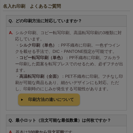
名入れ印刷 よくあるご質問
どの印刷方法に対応していますか？
シルク印刷、コピー転写印刷、高温転写印刷の3種類に対
応しています。
・
シルク印刷（単色）
：PP不織布に印刷。一色ずつイン
クを載せる手法で、DIC・PANTONE指定が可能です。
・
コピー転写印刷（単色）
：PP不織布に印刷。フルカラ
ー印刷した図案を転写プレスでのせるため、必ずフチが出
ます。
・
高温転写印刷（全面）
：PET不織布に印刷。フチなし印
刷が可能な商品もあり、細かいデザインにも対応。ただ
し、印刷時のにじみが発生する可能性があります。
印刷方法の違いについて
最小ロット（注文可能な最低数量）は何枚ですか？
基本は
100枚から注文可能
です。