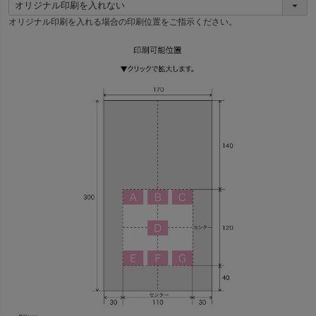
(
必
オリジナル印刷を入れる場合の印刷位置をご指示ください。
須
)