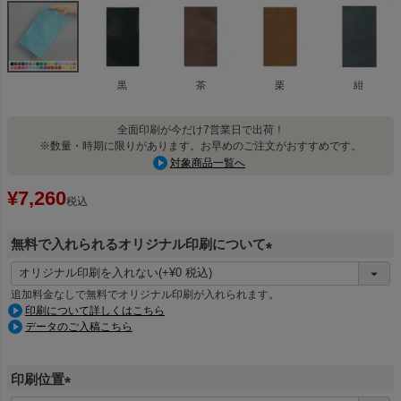
黒
茶
栗
紺
全面印刷が今だけ7営業日で出荷！
※数量・時期に限りがあります。お早めのご注文がおすすめです。
対象商品一覧へ
¥
7,260
税込
無料で入れられるオリジナル印刷について
(
必
追加料金なしで無料でオリジナル印刷が入れられます。
須
印刷について詳しくはこちら
データのご入稿こちら
)
印刷位置