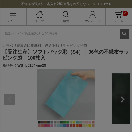
不織布包装資材・名入れ対応商品をお探しなら｜
ラッピングの森
0
メニュー
トップ
検索
マイページ
カート
カラバリ豊富＆印刷無料！映える彩りラッピング平袋
【受注生産】ソフトバッグ彩（S4）｜36色の不織布ラッ
ピング袋｜100枚入
商品番号
WB_LJ104-ma29