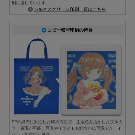
刷に適しています。
シルクスクリーン印刷一覧はこちら
コピー転写印刷の特長
校正刷りは可能ですか？
はい、有料で可能です。ご注文時に「校正刷りあり」の
オプションをご選択ください。
校正刷りの流れについては、
こちらのページ
で詳しくご案
内しています。
※ご注文時に数量の都合で校正代が2個分計上される場合
がありますが、弊社側で1個に修正いたしますのでご安心
ください。
ロゴ位置をテンプレート上で指定したいのですが？
PP不織布に対応した印刷方法で、生地色を活かしたフルカ
ソフトバッグFP専用のテンプレート
をダウンロードの
ラー表現が可能。写真やイラストも鮮やかに再現でき、イ
上、テンプレート上でロゴ位置をご指定ください。
ベント配布にも最適