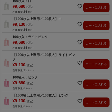
100枚入：白
¥
9,680
税込
カートに入れる
26
在庫数量
【1000枚以上専用／100枚入】白
¥
9,130
税込
カートに入れる
26
在庫数量
100枚入：ライトピンク
¥
9,680
税込
カートに入れる
25
在庫数量
【1000枚以上専用／100枚入】ライトピン
ク
カートに入れる
¥
9,130
税込
25
在庫数量
100枚入：ピンク
¥
9,680
税込
カートに入れる
6
在庫数量
【1000枚以上専用／100枚入】ピンク
¥
9,130
税込
カートに入れる
6
在庫数量