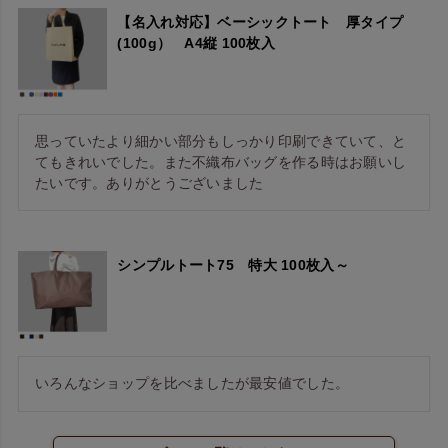
【名入れ対応】ベーシックトート 厚タイプ
(100g） A4縦 100枚入
思っていたより細かい部分もしっかり印刷できていて、と
てもきれいでした。また不織布バッグを作る時はお願いし
たいです。ありがとうございました
シンプルトート75 特大 100枚入～
いろんなショップを比べましたが最安値でした。