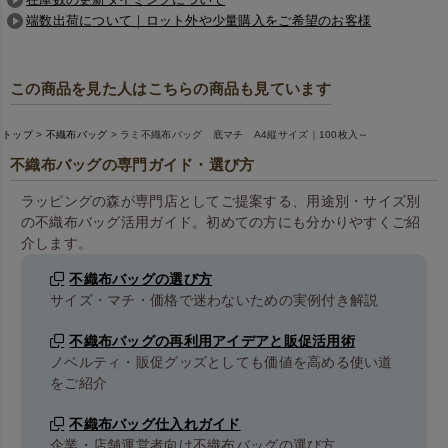
在庫数の更新タイミングについて
端数出荷について｜ロット外や少量購入をご希望のお客様
この商品を見た人はこちらの商品も見ています
トップ
不織布バッグ
ラミ不織布バッグ 底マチ A4縦サイズ｜100枚入～
不織布バッグの専門ガイド・選び方
ラッピングの森が専門店としてご提案する、用途別・サイズ別
の不織布バッグ活用ガイド。初めての方にも分かりやすくご紹
介します。
不織布バッグの選び方
サイズ・マチ・価格で迷わないための実例付き解説
不織布バッグの再利用アイデアと販促活用術
ノベルティ・販促グッズとしても価値を高める使い道
をご紹介
不織布バッグ仕入れガイド
企業・店舗運営者向け不織布バッグの選び方