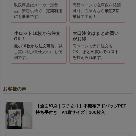
取扱商品はメーカー定番
商品ページで在庫数を確認
品。安定供給で、
定期利用
可能。在庫内なら
最短2営
にも最適
です。
業日
で出荷！
小ロット10枚から注文
大口注文はまとめ買い
OK！
がお得
最小10枚から注文可能
。試
同ページで大口注文も
し買いや少量仕入れにも便
OK。
まとめ買いでコスト
利です。
を抑えられます
。
お客様の声
【全面印刷｜フチあり】不織布アドバッグPET
持ち手付き A4縦サイズ｜100枚入