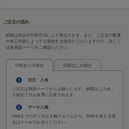
ご注文の流れ
納期は商品や印刷方法により異なります。また、ご注文の数量
や加工内容によっても変動する場合がございますので、詳しく
は各商品ページをご確認ください。
印刷ありの場合
印刷なしの場合
注文・入金
ご注文は商品ページからお願いします。納期はご入金・
入稿完了日を基準に計算されます。
データ入稿
5MBまでのデータは
入稿フォーム
から、5MBを超える場
合は
メール
でお送りください。