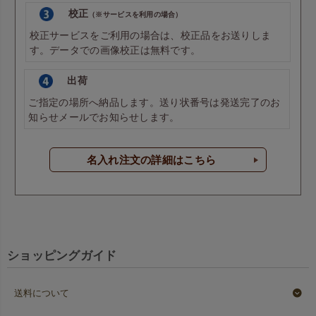
校正
（※サービスを利用の場合）
校正サービスをご利用の場合は、校正品をお送りしま
す。データでの画像校正は無料です。
出荷
ご指定の場所へ納品します。送り状番号は発送完了のお
知らせメールでお知らせします。
名入れ注文の詳細はこちら
ショッピングガイド
送料について