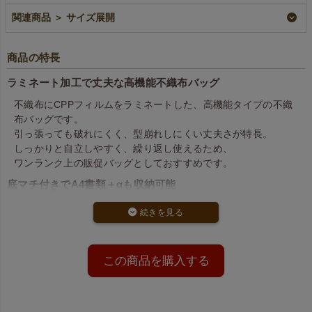
¥
1,848
税込
〜
¥
9,680
税込
¥
9,680
税込
関連商品 ＞ サイズ展開
商品の特長
ラミネート加工で丈夫な高機能不織布バッグ
不織布にCPPフィルムをラミネートした、高機能タイプの不織
布バッグです。
引っ張っても破れにくく、型崩れしにくい丈夫さが特長。
しっかりと自立しやすく、繰り返し使えるため、
ワンランク上の販促バッグとしておすすめです。
底マチ付きでA4書類＋αも収納可能
底マチ付き仕様のため、A4サイズの書類を縦向きにすっきり収
納可能。
書類だけでなく、少量のノベルティやパンフレットも一緒に入
れられます。
この商品を購入する
企業説明会・展示会・セミナーなど、
「きちんと感」を求められる配布シーンに最適です。
水をはじき、シール止めもできる実用仕様