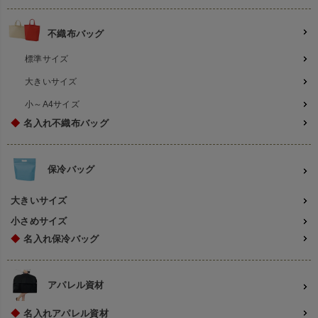
不織布バッグ
標準サイズ
大きいサイズ
小～A4サイズ
◆
名入れ不織布バッグ
保冷バッグ
大きいサイズ
小さめサイズ
◆
名入れ保冷バッグ
アパレル資材
◆
名入れアパレル資材