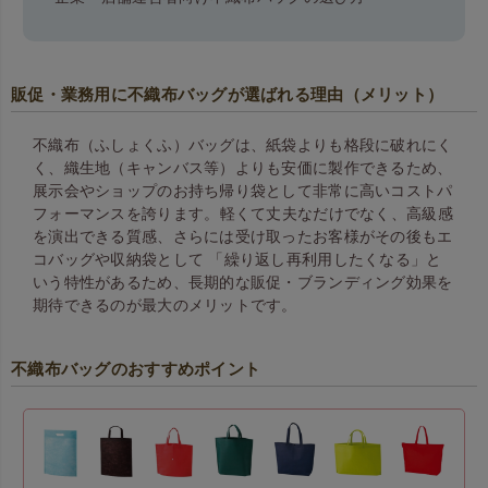
販促・業務用に不織布バッグが選ばれる理由（メリット）
不織布（ふしょくふ）バッグは、紙袋よりも格段に破れにく
く、織生地（キャンバス等）よりも安価に製作できるため、
展示会やショップのお持ち帰り袋として非常に高いコストパ
フォーマンスを誇ります。 軽くて丈夫なだけでなく、高級感
を演出できる質感、さらには受け取ったお客様がその後もエ
コバッグや収納袋として 「繰り返し再利用したくなる」と
いう特性があるため、長期的な販促・ブランディング効果を
期待できるのが最大のメリットです。
不織布バッグのおすすめポイント