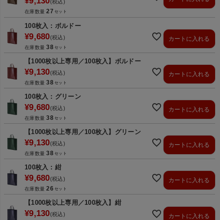
¥
9,130
税込
27
在庫数量
100枚入：ボルドー
¥
9,680
税込
カートに入れる
38
在庫数量
【1000枚以上専用／100枚入】ボルドー
¥
9,130
税込
カートに入れる
38
在庫数量
100枚入：グリーン
¥
9,680
税込
カートに入れる
38
在庫数量
【1000枚以上専用／100枚入】グリーン
¥
9,130
税込
カートに入れる
38
在庫数量
100枚入：紺
¥
9,680
税込
カートに入れる
26
在庫数量
【1000枚以上専用／100枚入】紺
¥
9,130
税込
カートに入れる