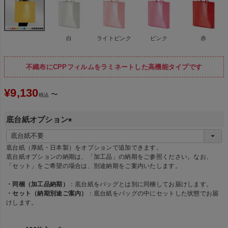
白
ライトピンク
ピンク
赤
不織布にCPPフィルムをラミネートした高機能タイプです
¥
9,130
〜
税込
底台紙オプション
(
必
底台紙（厚紙・日本製）をオプションで追加できます。
須
底台紙オプションの納期は、「加工品」の納期をご参照ください。なお、
「セット」をご希望の場合は、別途納期をご案内いたします。
)
・同梱（加工品納期）
：底台紙をバッグとは別に同梱してお届けします。
・セット（納期別途ご案内）
：底台紙をバッグの中にセットした状態でお届
けします。