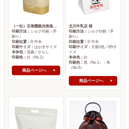
（一社）石巻圏観光推進機構様
北川牛乳店 様
印刷方法：
シルク印刷（手
印刷方法：
シルク印刷（手
刷り）
刷り）
印刷位置：
D 中央
印刷位置：
D 中央
印刷サイズ：
はがきサイズ
印刷サイズ：
片面2色／B5サ
本体色：
花菱／からし
イズ
印刷色：
白（No.2）
本体色：
白
印刷色：
黒（No.1）・朱
（No.5）
商品ページへ
商品ページへ