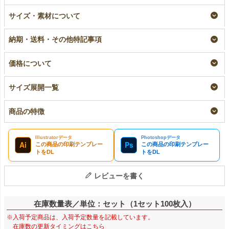
ラミ不織布バッグ 底
【小ロット】ラミ不織
【名入れ／リピーター
サイズ・素材について
マチ A4縦サイズ｜
布バッグ 底マチ
専用】ラミ不織布バッ
100枚入～
A4縦サイズ｜10枚入
グ 底マチ A4縦サ
～
イズ｜100枚入
即納品｜ラミ
納期・送料・その他特記事項
リピーター専用名入れ
¥
9,130
税込
〜
¥
1,848
税込
〜
¥
9,680
税込
価格について
サイズ展開一覧
商品の特徴
Illustratorデータ
Photoshopデータ
Ai
Ps
この商品の印刷テンプレー
この商品の印刷テンプレー
トをDL
トをDL
レビューを書く
在庫数量表／単位：セット（1セット100枚入）
※入荷予定商品は、入荷予定数量を記載しています。
在庫数の更新タイミングはこちら