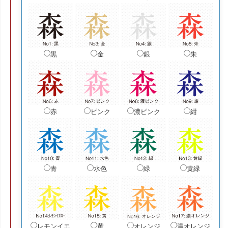
黒
金
銀
朱
赤
ピンク
濃ピンク
紺
青
水色
緑
黄緑
レモンイエ
黄
オレンジ
濃オレンジ