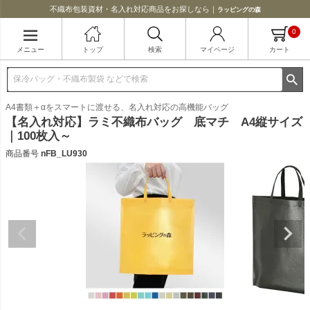
不織布包装資材・名入れ対応商品をお探しなら｜
ラッピングの森
0
メニュー
トップ
検索
マイページ
カート
A4書類＋αをスマートに渡せる、名入れ対応の高機能バッグ
【名入れ対応】ラミ不織布バッグ 底マチ A4縦サイズ
｜100枚入～
商品番号
nFB_LU930