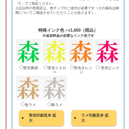
「C」でご指定ください。
上記以外の色指定は、色チップのご送付が必要です（その場合は納
期についてご相談させていただくことがあります）。
特殊インク色
1,650（税込）
+ ¥
※追加料金が必要なインク色です
蛍光黄緑
蛍光イエロ
蛍光オレン
蛍光ピンク
ー
ジ
金ラメ
銀ラメ
蛍光印刷見本 拡
ラメ印刷見本 拡
大
大