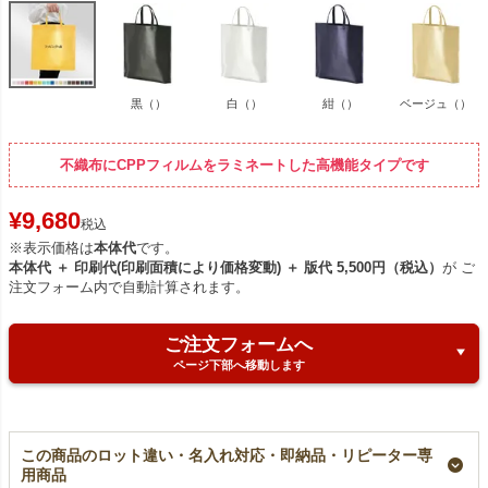
黒（）
白（）
紺（）
ベージュ（）
不織布にCPPフィルムをラミネートした高機能タイプです
¥
9,680
税込
※表示価格は
本体代
です。
本体代 ＋ 印刷代(印刷面積により価格変動) ＋ 版代 5,500円（税込）
が ご
注文フォーム内で自動計算されます。
ご注文フォームへ
ページ下部へ移動します
この商品のロット違い・名入れ対応・即納品・リピーター専
用商品