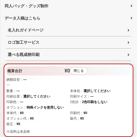
同人バッグ・グッズ制作
データ入稿はこちら
名入れガイドページ
ロゴ加工サービス
選べる既成柄印刷
フルカラー印刷 既成柄一覧
¥0
概算合計
閉じる
名入れ印刷の料金ガイド
納期目安：
—
—
版代について
数量：
—
本体色：
選択してください
印刷位置：
選択してください
印刷サイズ：
—
そもそも「版代」ってなに？
印刷色：
—
2色目：
2色印刷をしない
オプション：
特殊インクを使用しない
印刷方法ごとの必要な版数
本体代：
¥0
印刷代：
¥0
オプション代：
¥0
版代：
¥0
リピート注文の版代は不要
校正：
¥0
版は使いまわせます
※送料は未反映