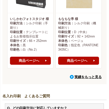
いしかわフォトスタジオ 様
もなもな亭 様
印刷方法：
シルク印刷（手
印刷方法：
シルク印刷（機
刷り）
械刷り）
印刷位置：
テンプレートに
印刷位置：
D（中央）
よるお客様指示位置
印刷サイズ：
92 × 142mm
印刷サイズ：
66 × 252mm
本体色：
ベージュ
本体色：
黒
印刷色：
指定色（PANTONE
印刷色：
白（No.2）
3435C）
商品ページへ
商品ページへ
実績をもっと見る
名入れ印刷 よくあるご質問
どの印刷方法に対応していますか？