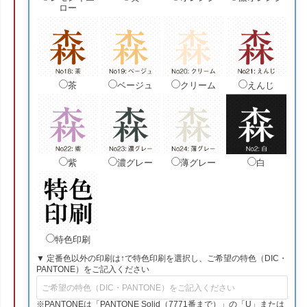
ロー
茶
ベージュ
クリーム
えんじ
紫
濃グレー
薄グレー
白
特色印刷
▼ 定番色以外の印刷は↑で特色印刷を選択し、ご希望の特色（DIC・
PANTONE）をご記入ください
※PANTONEは「PANTONE Solid（7771番まで）」の「U」または