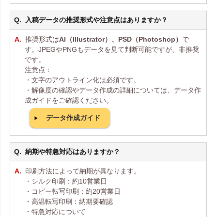
入稿データの推奨形式や注意点はありますか？
推奨形式は
AI（Illustrator）、PSD（Photoshop）
で
す。JPEGやPNGもデータを見て判断可能ですが、非推奨
です。
注意点：
・文字のアウトライン化は必須です。
・解像度の確認やデータ作成の詳細については、データ作
成ガイドをご確認ください。
データ作成ガイド
納期や特急対応はありますか？
印刷方法によって納期が異なります。
・シルク印刷：約10営業日
・コピー転写印刷：約20営業日
・高温転写印刷：納期要確認
・特急対応について