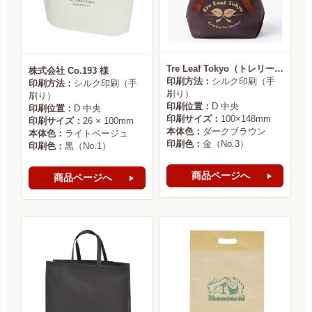
Tre Leaf Tokyo（トレリーフ東京） 様
株式会社 Co.193 様
印刷方法：
シルク印刷（手
印刷方法：
シルク印刷（手
刷り）
刷り）
印刷位置：
D 中央
印刷位置：
D 中央
印刷サイズ：
100×148mm
印刷サイズ：
26 × 100mm
本体色：
ダークブラウン
本体色：
ライトベージュ
印刷色：
金（No.3）
印刷色：
黒（No.1）
商品ページへ
商品ページへ