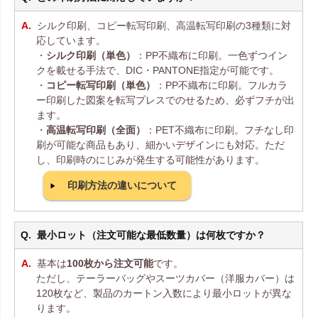
シルク印刷、コピー転写印刷、高温転写印刷の3種類に対
応しています。
・
シルク印刷（単色）
：PP不織布に印刷。一色ずつイン
クを載せる手法で、DIC・PANTONE指定が可能です。
・
コピー転写印刷（単色）
：PP不織布に印刷。フルカラ
ー印刷した図案を転写プレスでのせるため、必ずフチが出
ます。
・
高温転写印刷（全面）
：PET不織布に印刷。フチなし印
刷が可能な商品もあり、細かいデザインにも対応。ただ
し、印刷時のにじみが発生する可能性があります。
印刷方法の違いについて
最小ロット（注文可能な最低数量）は何枚ですか？
基本は
100枚から注文可能
です。
ただし、テーラーバッグやスーツカバー（洋服カバー）は
120枚など、製品のカートン入数により最小ロットが異な
ります。