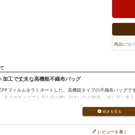
商品につい
て
ト加工で丈夫な高機能不織布バッグ
CPPフィルムをラミネートした、高機能タイプの不織布バッグで
、 大きめサイズでも見た目が整いやすいのが特長。 繰り返し使
仕様で荷物を入れてもしっかり自立
きの角底タイプで、箱状の商品も安定して収納しやすい形状。 荷
レビューを書く
好です。 陳列や配布時にも扱いやすい設計です。