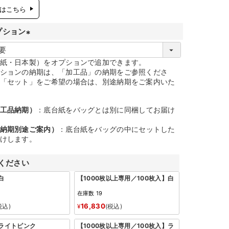
はこちら
プション
(
必
紙・日本製）をオプションで追加できます。
ションの納期は、「加工品」の納期をご参照くださ
須
「セット」をご希望の場合は、別途納期をご案内いた
)
工品納期）
：底台紙をバッグとは別に同梱してお届け
納期別途ご案内）
：底台紙をバッグの中にセットした
けします。
ください
白
【1000枚以上専用／100枚入】白
在庫数
19
16,830
税込
¥
税込
：ライトピンク
【1000枚以上専用／100枚入】ラ