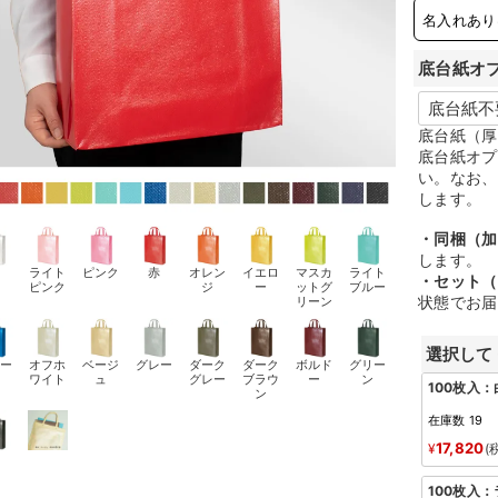
名入れあり
底台紙オ
底台紙（厚
底台紙オプ
い。なお、
します。
・同梱（加
します。
白
ライト
ピンク
赤
オレン
イエロ
マスカ
ライト
・セット（
ピンク
ジ
ー
ットグ
ブルー
状態でお届
リーン
選択して
ルー
オフホ
ベージ
グレー
ダーク
ダーク
ボルド
グリー
ワイト
ュ
グレー
ブラウ
ー
ン
100枚入：
ン
在庫数
19
17,820
¥
黒
100枚入