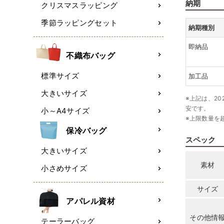
納期
クリスマスラッピング
季節ラッピングセット
納期種別
即納品
不織布バッグ
標準サイズ
加工品
大きいサイズ
※上記は、20
安です。
小～A4サイズ
※上限数量を
保冷バッグ
スペック
大きいサイズ
素材
小さめサイズ
サイズ
アパレル資材
その他情
テーラーバッグ