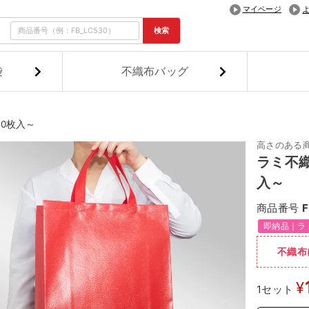
マイページ
検索
袋
不織布バッグ
0枚入～
高さのある
ラミ不
入～
商品番号
F
即納品｜ラ
不織布
¥
1セット