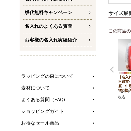
ブーツや
版代無料キャンペーン
サイズ展
中縦サイ
名入れのよくある質問
カタログ
この商品の
水をはじ
お客様の名入れ実績紹介
表面は水
められる
ラッピングの森について
【名入
不織布
底 中
素材について
100枚
1セット
税込
よくある質問（FAQ)
ショッピングガイド
お得なセール商品