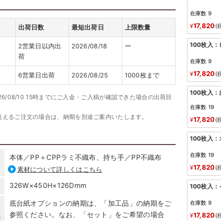
在庫数
9
17,820
¥
出荷日数
最短出荷日
上限数量
100枚入
2営業日以内出
2026/08/18
ー
荷
在庫数
9
17,820
¥
6営業日出荷
2026/08/25
1000枚まで
100枚入：
26/08/10 15時までにご入金・ご入稿が確認できた場合の出荷目
在庫数
19
超えるご注文の場合は、納期を別途ご案内いたします。
17,820
¥
100枚入
在庫数
19
本体／PP＋CPPラミ不織布、持ち手／PP不織布
17,820
¥
素材について詳しくはこちら
326W×450H×126Dmm
100枚入
底台紙オプションの納期は、「加工品」の納期をご
在庫数
9
報
参照ください。なお、「セット」をご希望の場合
17,820
¥