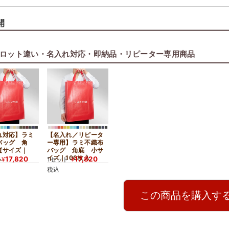
縦長商品に対応する中縦サイズ
開
ズは、高さのある商品を入れやすい縦長設計。 ブーツや長靴など
や資料の持ち帰り用バッグとしても便利です。
ロット違い・名入れ対応・即納品・リピーター専用商品
き、シール止めもできる実用仕様
をはじく仕様（※防水ではありません）で、 急な雨や水濡れ対策
ため、 資料や販促物の封入作業もスムーズです。
れ対応】ラミ
【名入れ／リピータ
バッグ 角
ー専用】ラミ不織布
縦サイズ｜
バッグ 角底 小サ
入
イズ｜100枚入
17,820
17,820
¥
1セット
¥
税込
この商品を購入す