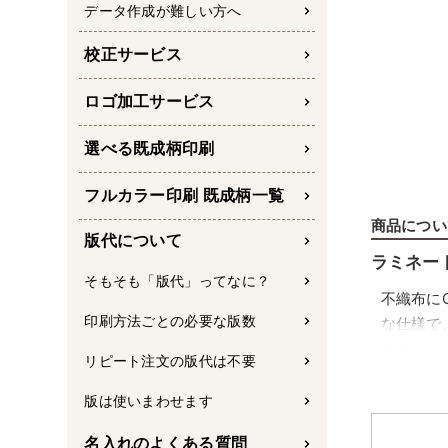
データ作成が難しい方へ
校正サービス
ロゴ加工サービス
選べる既成柄印刷
フルカラー印刷 既成柄一覧
商品につい
版代について
ラミネー
そもそも「版代」ってなに？
不織布に
印刷方法ごとの必要な版数
な仕様で
ます。
リピート注文の版代は不要
角底マチ
版は使いまわせます
底マチ付
名入れのよくある質問
栄えも良