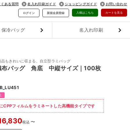
よくある質問
名入れ印刷ガイド
ショッピングガイド
お問い合わせ
入稿はこちら
カートを見る
ログイン
新規会員登録
保冷バッグ
名入れ印刷
商品もきれいに収まる、自立型ラミバッグ
織布バッグ 角底 中縦サイズ｜100枚
B_LU451
ミ
にCPPフィルムをラミネートした高機能タイプです
16,830
〜
税込