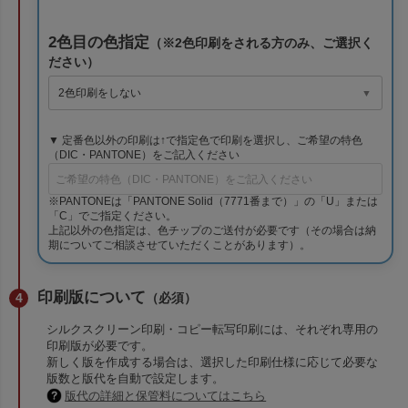
2色目の色指定
（※2色印刷をされる方のみ、ご選択く
ださい）
▼ 定番色以外の印刷は↑で指定色で印刷を選択し、ご希望の特色
（DIC・PANTONE）をご記入ください
※PANTONEは「PANTONE Solid（7771番まで）」の「U」または
「C」でご指定ください。
上記以外の色指定は、色チップのご送付が必要です（その場合は納
期についてご相談させていただくことがあります）。
印刷版について
（必須）
シルクスクリーン印刷・コピー転写印刷には、それぞれ専用の
印刷版が必要です。
新しく版を作成する場合は、選択した印刷仕様に応じて必要な
版数と版代を自動で設定します。
版代の詳細と保管料についてはこちら