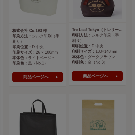
Tre Leaf Tokyo（トレリーフ東京） 様
株式会社 Co.193 様
印刷方法：
シルク印刷（手
印刷方法：
シルク印刷（手
刷り）
刷り）
印刷位置：
D 中央
印刷位置：
D 中央
印刷サイズ：
100×148mm
印刷サイズ：
26 × 100mm
本体色：
ダークブラウン
本体色：
ライトベージュ
印刷色：
金（No.3）
印刷色：
黒（No.1）
商品ページへ
商品ページへ