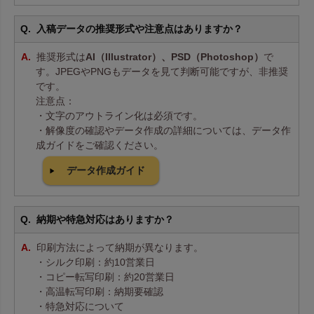
入稿データの推奨形式や注意点はありますか？
推奨形式は
AI（Illustrator）、PSD（Photoshop）
で
す。JPEGやPNGもデータを見て判断可能ですが、非推奨
です。
注意点：
・文字のアウトライン化は必須です。
・解像度の確認やデータ作成の詳細については、データ作
成ガイドをご確認ください。
データ作成ガイド
納期や特急対応はありますか？
印刷方法によって納期が異なります。
・シルク印刷：約10営業日
・コピー転写印刷：約20営業日
・高温転写印刷：納期要確認
・特急対応について