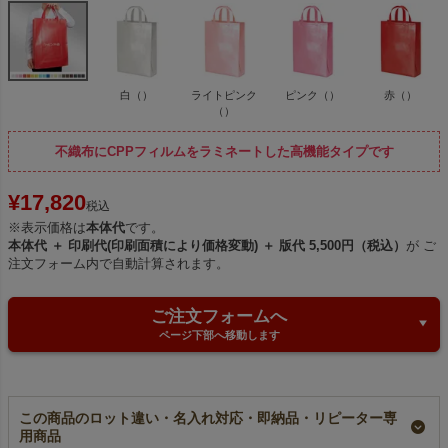
白（）
ライトピンク
ピンク（）
赤（）
（）
不織布にCPPフィルムをラミネートした高機能タイプです
¥
17,820
税込
※表示価格は
本体代
です。
本体代 ＋ 印刷代(印刷面積により価格変動) ＋ 版代 5,500円（税込）
が ご
注文フォーム内で自動計算されます。
ご注文フォームへ
ページ下部へ移動します
この商品のロット違い・名入れ対応・即納品・リピーター専
用商品