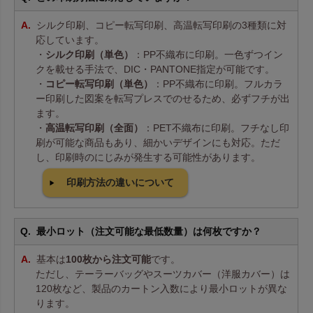
シルク印刷、コピー転写印刷、高温転写印刷の3種類に対
応しています。
・
シルク印刷（単色）
：PP不織布に印刷。一色ずつイン
クを載せる手法で、DIC・PANTONE指定が可能です。
・
コピー転写印刷（単色）
：PP不織布に印刷。フルカラ
ー印刷した図案を転写プレスでのせるため、必ずフチが出
ます。
・
高温転写印刷（全面）
：PET不織布に印刷。フチなし印
刷が可能な商品もあり、細かいデザインにも対応。ただ
し、印刷時のにじみが発生する可能性があります。
印刷方法の違いについて
最小ロット（注文可能な最低数量）は何枚ですか？
基本は
100枚から注文可能
です。
ただし、テーラーバッグやスーツカバー（洋服カバー）は
120枚など、製品のカートン入数により最小ロットが異な
ります。