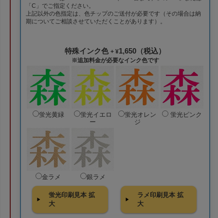
「C」でご指定ください。
上記以外の色指定は、色チップのご送付が必要です（その場合は納
期についてご相談させていただくことがあります）。
特殊インク色
1,650（税込）
+ ¥
※追加料金が必要なインク色です
蛍光黄緑
蛍光イエロ
蛍光オレン
蛍光ピンク
ー
ジ
金ラメ
銀ラメ
蛍光印刷見本 拡
ラメ印刷見本 拡
大
大