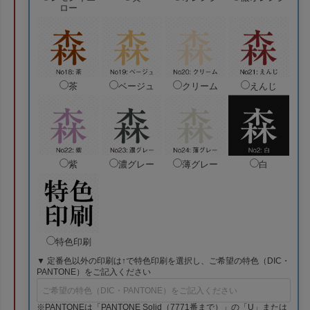
ロー
茶
ベージュ
クリーム
えんじ
紫
濃グレー
薄グレー
白
特色印刷
▼ 定番色以外の印刷は↑で特色印刷を選択し、ご希望の特色（DIC・
PANTONE）をご記入ください
※PANTONEは「PANTONE Solid（7771番まで）」の「U」または