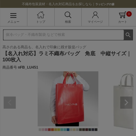
不織布包装資材・名入れ対応商品をお探しなら｜
ラッピングの森
0
メニュー
トップ
検索
マイページ
カート
高さのある商品も、名入れで印象に残す販促バッグ
【名入れ対応】ラミ不織布バッグ 角底 中縦サイズ｜
100枚入
商品番号
nFB_LU451