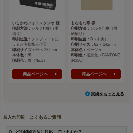
いしかわフォトスタジオ 様
もなもな亭 様
印刷方法：
シルク印刷（手
印刷方法：
シルク印刷（機
刷り）
械刷り）
印刷位置：
テンプレートに
印刷位置：
D（中央）
よるお客様指示位置
印刷サイズ：
92 × 142mm
印刷サイズ：
66 × 252mm
本体色：
ベージュ
本体色：
黒
印刷色：
指定色（PANTONE
印刷色：
白（No.2）
3435C）
商品ページへ
商品ページへ
実績をもっと見る
名入れ印刷 よくあるご質問
どの印刷方法に対応していますか？