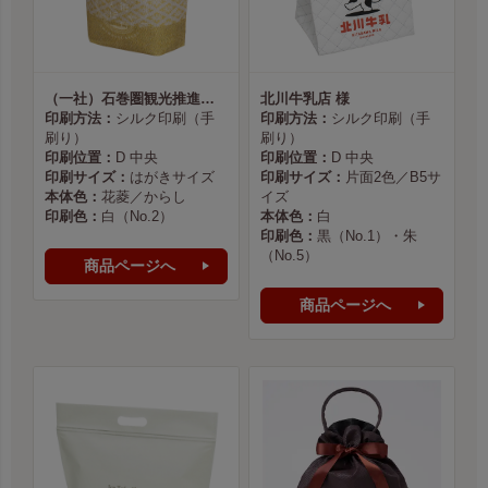
（一社）石巻圏観光推進機構様
北川牛乳店 様
印刷方法：
シルク印刷（手
印刷方法：
シルク印刷（手
刷り）
刷り）
印刷位置：
D 中央
印刷位置：
D 中央
印刷サイズ：
はがきサイズ
印刷サイズ：
片面2色／B5サ
本体色：
花菱／からし
イズ
印刷色：
白（No.2）
本体色：
白
印刷色：
黒（No.1）・朱
（No.5）
商品ページへ
商品ページへ