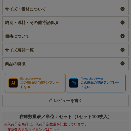
ラミ不織布バッグ 角
【名入れ／リピーター
サイズ・素材について
底 中縦サイズ｜100
専用】ラミ不織布バッ
枚入～
グ 角底 小サイズ｜
100枚入
即納品｜ラミ
納期・送料・その他特記事項
リピーター専用名入れ
¥
16,830
税込
〜
¥
17,820
税込
価格について
サイズ展開一覧
商品の特徴
Illustratorデータ
Photoshopデータ
Ai
Ps
この商品の印刷テンプレー
この商品の印刷テンプレー
トをDL
トをDL
レビューを書く
在庫数量表／単位：セット（1セット100枚入）
※入荷予定商品は、入荷予定数量を記載しています。
在庫数の更新タイミングはこちら