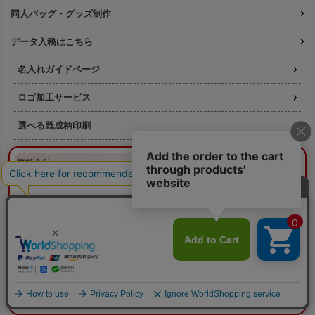
同人バッグ・グッズ制作
データ入稿はこちら
名入れガイドページ
ロゴ加工サービス
選べる既成柄印刷
フルカラー印刷 既成柄一覧
¥0
概算合計
閉じる
名入れ印刷の料金ガイド
納期目安：
—
—
版代について
数量：
—
本体色：
選択してください
印刷位置：
選択してください
印刷サイズ：
—
そもそも「版代」ってなに？
印刷色：
—
2色目：
2色印刷をしない
オプション：
特殊インクを使用しない
印刷方法ごとの必要な版数
本体代：
¥0
印刷代：
¥0
オプション代：
¥0
版代：
¥0
リピート注文の版代は不要
校正：
¥0
版は使いまわせます
※送料は未反映