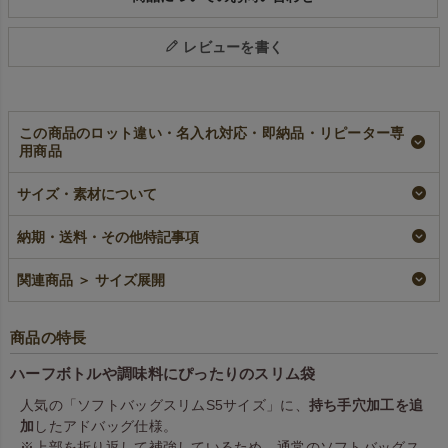
レビューを書く
この商品のロット違い・名入れ対応・即納品・リピーター専
用商品
不織布アドバッグス
【名入れ対応】不織
【名入れ／リピータ
リム 薄手《40g》
布アドバッグスリ
ー専用】不織布アド
サイズ・素材について
S5サイズ｜100枚入
ム 薄手《40g》
バッグスリム 薄手
S5サイズ｜100枚入
《40g》 S5サイズ
加工品
納期・送料・その他特記事項
｜100枚入
名入れ
¥
5,390
税込
リピーター専用名入れ
¥
5,390
税込
関連商品 ＞ サイズ展開
¥
5,390
税込
商品の特長
ハーフボトルや調味料にぴったりのスリム袋
人気の「ソフトバッグスリムS5サイズ」に、
持ち手穴加工を追
加
したアドバッグ仕様。
※上部を折り返して補強しているため、通常のソフトバッグス