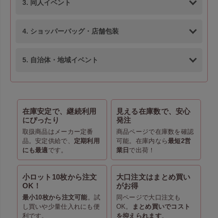
3. 同人イベント
4. ショッパーバッグ・店舗包装
5. 自治体・地域イベント
在庫安定で、継続利用
見える在庫数で、安心
にぴったり
発注
取扱商品はメーカー定番
商品ページで在庫数を確認
品。安定供給で、
定期利用
可能。在庫内なら
最短2営
にも最適
です。
業日
で出荷！
小ロット10枚から注文
大口注文はまとめ買い
OK！
がお得
最小10枚から注文可能
。試
同ページで大口注文も
し買いや少量仕入れにも便
OK。
まとめ買いでコスト
利です。
を抑えられます
。