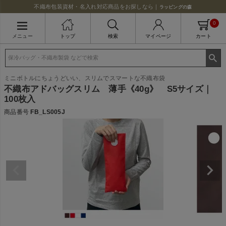
不織布包装資材・名入れ対応商品をお探しなら｜
ラッピングの森
0
メニュー
トップ
検索
マイページ
カート
ミニボトルにちょうどいい、スリムでスマートな不織布袋
不織布アドバッグスリム 薄手《40g》 S5サイズ｜
100枚入
商品番号
FB_LS005J