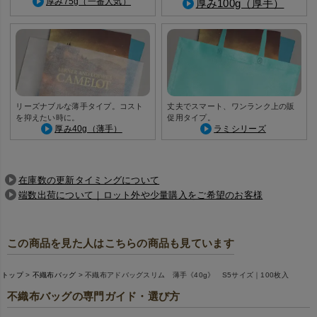
厚み75g（一番人気）
厚み100g（厚手）
リーズナブルな薄手タイプ。コスト
丈夫でスマート、ワンランク上の販
を抑えたい時に。
促用タイプ。
厚み40g（薄手）
ラミシリーズ
在庫数の更新タイミングについて
端数出荷について｜ロット外や少量購入をご希望のお客様
この商品を見た人はこちらの商品も見ています
トップ
不織布バッグ
不織布アドバッグスリム 薄手《40g》 S5サイズ｜100枚入
不織布バッグの専門ガイド・選び方