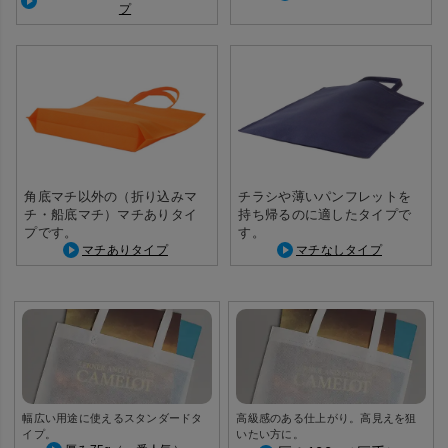
プ
角底マチ以外の（折り込みマ
チラシや薄いパンフレットを
チ・船底マチ）マチありタイ
持ち帰るのに適したタイプで
プです。
す。
マチありタイプ
マチなしタイプ
幅広い用途に使えるスタンダードタ
高級感のある仕上がり。高見えを狙
イプ。
いたい方に。