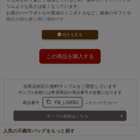
リムよりも高さは低くなっています。
お酒のハーフボトルや醤油のミニボトルなど、細身のギフトや
商品の持ち帰り用に便利です。
二重仕立ての持ち手で安心感アップ
バッグ上部は
生地を二重にした持ち手穴加工
付き。
接着せず折り返して仕上げているため、コストを抑えつつもし
っかりとした持ち心地を実現しています。
この商品を購入する
上品で使いやすい4色展開
ダークブラウン、赤、白、紺の全4色からお選びいただけま
す。
シンプルで落ち着いた色合いは、店舗ラッピングやイベント用
全商品対応の無料サンプルをご用意しています
にも最適です。
サンプル依頼には希望商品の商品番号が必要になります
FB_LS005J
商品番号
←クリックでコピー
サンプル依頼はこちら
人気の不織布バッグをもっと探す