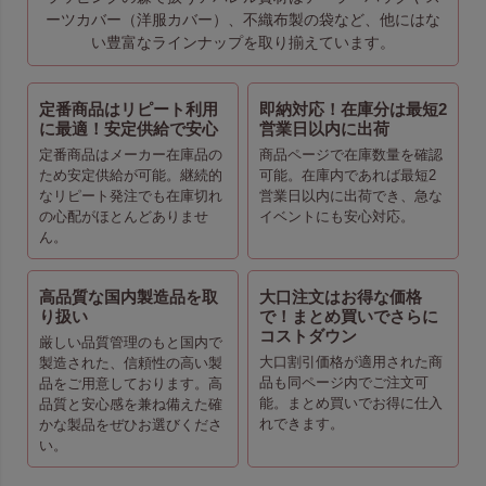
ーツカバー（洋服カバー）、不織布製の袋など、他にはな
い豊富なラインナップを取り揃えています。
定番商品はリピート利用
即納対応！在庫分は最短2
に最適！安定供給で安心
営業日以内に出荷
定番商品はメーカー在庫品の
商品ページで在庫数量を確認
ため安定供給が可能。継続的
可能。在庫内であれば最短2
なリピート発注でも在庫切れ
営業日以内に出荷でき、急な
の心配がほとんどありませ
イベントにも安心対応。
ん。
高品質な国内製造品を取
大口注文はお得な価格
り扱い
で！まとめ買いでさらに
コストダウン
厳しい品質管理のもと国内で
大口割引価格が適用された商
製造された、信頼性の高い製
品も同ページ内でご注文可
品をご用意しております。高
能。まとめ買いでお得に仕入
品質と安心感を兼ね備えた確
れできます。
かな製品をぜひお選びくださ
い。