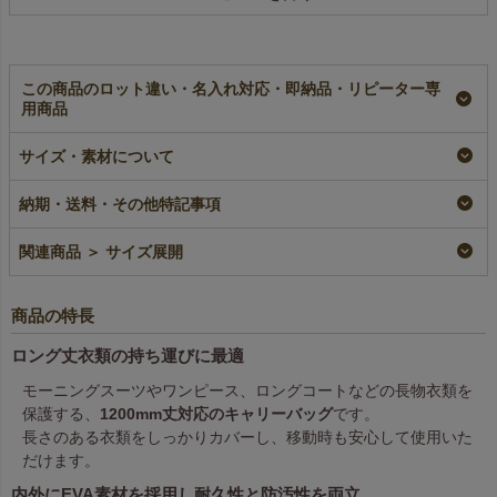
この商品のロット違い・名入れ対応・即納品・リピーター専
用商品
【名入れ／リピーター
【名入れ対応】テーラ
テーラーバッグ ロン
サイズ・素材について
専用】テーラーバッ
ーバッグ ロング丈｜
グ丈｜60枚入～
グ ロング丈｜120枚
120枚入
即納品
入
名入れ
納期・送料・その他特記事項
¥
30,800
税込
〜
リピーター専用名入れ
¥
60,720
税込
¥
60,720
税込
関連商品 ＞ サイズ展開
商品の特長
ロング丈衣類の持ち運びに最適
モーニングスーツやワンピース、ロングコートなどの長物衣類を
保護する、
1200mm丈対応のキャリーバッグ
です。
長さのある衣類をしっかりカバーし、移動時も安心して使用いた
だけます。
内外にEVA素材を採用し耐久性と防汚性を両立