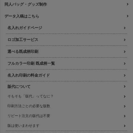
同人バッグ・グッズ制作
データ入稿はこちら
名入れガイドページ
ロゴ加工サービス
選べる既成柄印刷
フルカラー印刷 既成柄一覧
名入れ印刷の料金ガイド
版代について
そもそも「版代」ってなに？
印刷方法ごとの必要な版数
リピート注文の版代は不要
版は使いまわせます