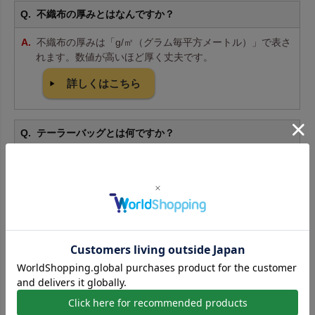
不織布の厚みとはなんですか？
不織布の厚みは「g/㎡（グラム毎平方メートル）」で表さ
れます。数値が高いほど厚く丈夫です。
詳しくはこちら
テーラーバッグとは何ですか？
テーラーバッグは、オーダースーツやテーラーメイド商
品をお客様にお渡しする際に使う持ち帰りバッグです。ス
ーツカバーやガーメントバッグとも呼ばれ、持ち運びや保
管にも便利です。
不織布製品の耐久性はどのくらいですか？
厚みにもよりますが、適切に使用すれば長期間お使いい
ただけます。繰り返し使用や、やや重い物の持ち運びにも
対応しています。