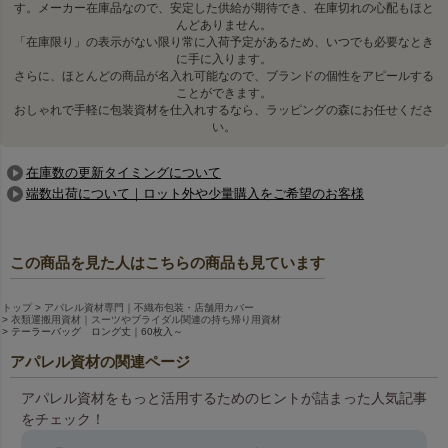
す。メーカー在庫品なので、安定した供給が期待でき、在庫切れの心配もほと
んどありません。
「在庫限り」の表示がない限り常に入荷予定があるため、いつでも必要なとき
に手に入ります。
さらに、ほとんどの商品が名入れ可能なので、ブランドの個性をアピールする
ことができます。
おしゃれで手軽に包装資材を仕入れするなら、ラッピングの森にお任せくださ
い。
在庫数の更新タイミングについて
端数出荷について｜ロット外や少量購入をご希望のお客様
この商品を見た人はこちらの商品も見ています
トップ
アパレル資材専門｜不織布包装・店舗用カバー
衣類運搬用資材｜スーツやブライダル関連の持ち帰り用資材
テーラーバッグ ロング丈｜60枚入～
アパレル資材の関連ページ
アパレル資材をもっと活用するためのヒントが詰まった人気記事
をチェック！