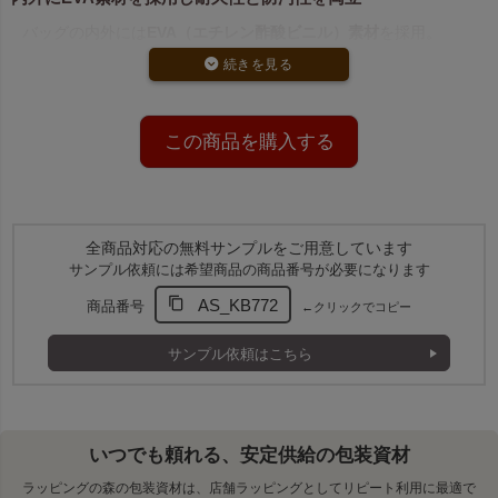
バッグの内外には
EVA（エチレン酢酸ビニル）素材
を採用。
衝撃に強く、水や汚れにも強いため、業務用としても安心の耐久
性です。
内側が透明になっており、
中身の確認がしやすい仕様
になってい
ます。
この商品を購入する
キャリーハンガーとの併用でシワ防止
別売りのキャリーハンガー
と組み合わせることで、衣類を吊るし
たまま持ち運びが可能。
式場・ホテル・店舗からの配送や移動販売にもおすすめです。
全商品対応の無料サンプルをご用意しています
サンプル依頼には希望商品の商品番号が必要になります
ロットに応じて選べる販売単位
AS_KB772
商品番号
←クリックでコピー
初回導入や少量運用に便利な
60枚入（小ロット）
と、コスト効率
のよい
120枚入
の2種をご用意。
サンプル依頼はこちら
小ロットは割高になりますが、在庫管理やお試し導入にも最適で
す。
いつでも頼れる、安定供給の包装資材
ラッピングの森の包装資材は、店舗ラッピングとしてリピート利用に最適で