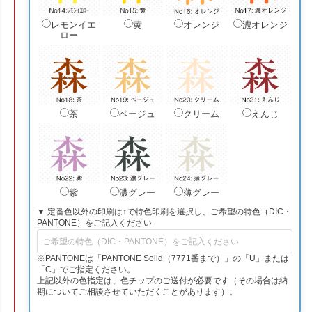
レモンイエ
黄
オレンジ
濃オレンジ
ロー
茶
ベージュ
クリーム
えんじ
紫
濃グレー
薄グレー
▼ 定番色以外の印刷は↑で特色印刷を選択し、ご希望の特色（DIC・
PANTONE）をご記入ください
※PANTONEは「PANTONE Solid（7771番まで）」の「U」または
「C」でご指定ください。
上記以外の色指定は、色チップのご送付が必要です（その場合は納
期についてご相談させていただくことがあります）。