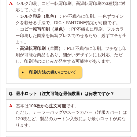
シルク印刷、コピー転写印刷、高温転写印刷の3種類に対
応しています。
・
シルク印刷（単色）
：PP不織布に印刷。一色ずつイン
クを載せる手法で、DIC・PANTONE指定が可能です。
・
コピー転写印刷（単色）
：PP不織布に印刷。フルカラ
ー印刷した図案を転写プレスでのせるため、必ずフチが出
ます。
・
高温転写印刷（全面）
：PET不織布に印刷。フチなし印
刷が可能な商品もあり、細かいデザインにも対応。ただ
し、印刷時のにじみが発生する可能性があります。
印刷方法の違いについて
最小ロット（注文可能な最低数量）は何枚ですか？
基本は
100枚から注文可能
です。
ただし、テーラーバッグやスーツカバー（洋服カバー）は
120枚など、製品のカートン入数により最小ロットが異な
ります。