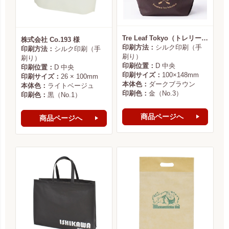
Tre Leaf Tokyo（トレリーフ東京） 様
株式会社 Co.193 様
印刷方法：
シルク印刷（手
印刷方法：
シルク印刷（手
刷り）
刷り）
印刷位置：
D 中央
印刷位置：
D 中央
印刷サイズ：
100×148mm
印刷サイズ：
26 × 100mm
本体色：
ダークブラウン
本体色：
ライトベージュ
印刷色：
金（No.3）
印刷色：
黒（No.1）
商品ページへ
商品ページへ