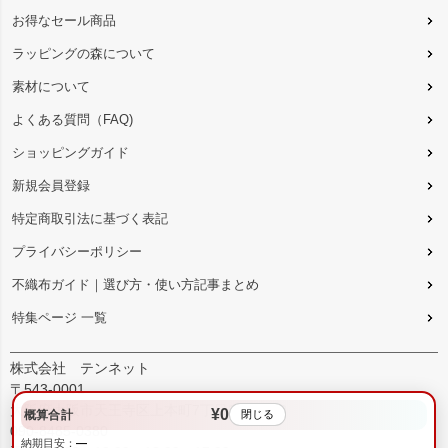
お得なセール商品
ラッピングの森について
素材について
よくある質問（FAQ)
ショッピングガイド
新規会員登録
特定商取引法に基づく表記
プライバシーポリシー
不織布ガイド｜選び方・使い方記事まとめ
特集ページ 一覧
株式会社 テンネット
〒543-0001
大阪府大阪市天王寺区上本町7丁目2-23-5B2
¥0
概算合計
閉じる
090-8485-0380
納期目安：
—