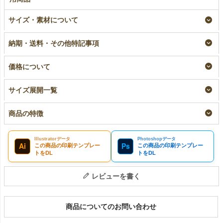
【名入れ／リピーター
【名入れ対応】テーラ
テーラーバッグ ロン
サイズ・素材について
専用】テーラーバッ
ーバッグ ロング丈｜
グ丈｜60枚入～
グ ロング丈｜120枚
120枚入
即納品
入
名入れ
¥
30,800
税込
〜
納期・送料・その他特記事項
リピーター専用名入れ
¥
60,720
税込
¥
60,720
税込
価格について
サイズ展開一覧
商品の特徴
Illustratorデータ
Photoshopデータ
Ai
Ps
この商品の印刷テンプレー
この商品の印刷テンプレー
トをDL
トをDL
レビューを書く
商品についてのお問い合わせ