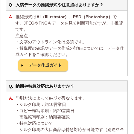
入稿データの推奨形式や注意点はありますか？
推奨形式は
AI（Illustrator）、PSD（Photoshop）
で
す。JPEGやPNGもデータを見て判断可能ですが、非推奨
です。
注意点：
・文字のアウトライン化は必須です。
・解像度の確認やデータ作成の詳細については、データ作
成ガイドをご確認ください。
データ作成ガイド
納期や特急対応はありますか？
印刷方法によって納期が異なります。
・シルク印刷：約10営業日
・コピー転写印刷：約20営業日
・高温転写印刷：納期要確認
・特急対応について
シルク印刷の大口商品は特急対応が可能です（別途料金