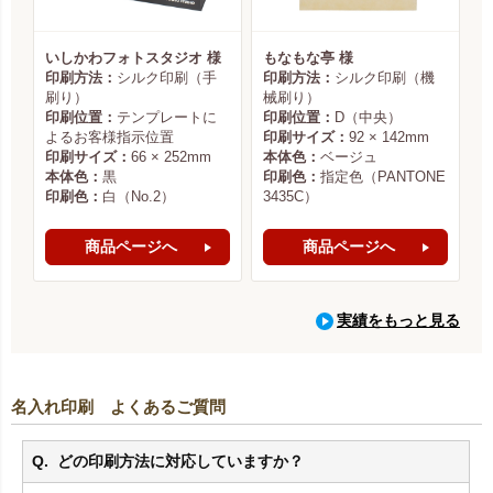
いしかわフォトスタジオ 様
もなもな亭 様
印刷方法：
シルク印刷（手
印刷方法：
シルク印刷（機
刷り）
械刷り）
印刷位置：
テンプレートに
印刷位置：
D（中央）
よるお客様指示位置
印刷サイズ：
92 × 142mm
印刷サイズ：
66 × 252mm
本体色：
ベージュ
本体色：
黒
印刷色：
指定色（PANTONE
印刷色：
白（No.2）
3435C）
商品ページへ
商品ページへ
実績をもっと見る
名入れ印刷 よくあるご質問
どの印刷方法に対応していますか？