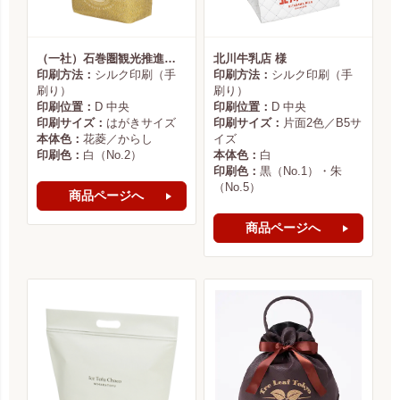
（一社）石巻圏観光推進機構様
北川牛乳店 様
印刷方法：
シルク印刷（手
印刷方法：
シルク印刷（手
刷り）
刷り）
印刷位置：
D 中央
印刷位置：
D 中央
印刷サイズ：
はがきサイズ
印刷サイズ：
片面2色／B5サ
本体色：
花菱／からし
イズ
印刷色：
白（No.2）
本体色：
白
印刷色：
黒（No.1）・朱
（No.5）
商品ページへ
商品ページへ