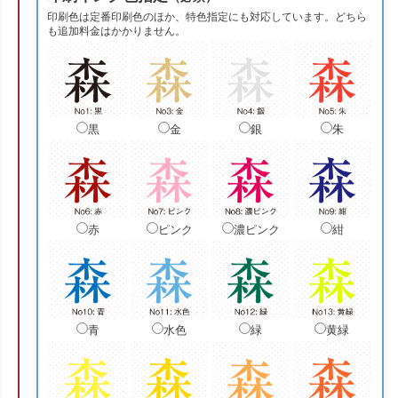
印刷色は定番印刷色のほか、特色指定にも対応しています。どちら
も追加料金はかかりません。
黒
金
銀
朱
赤
ピンク
濃ピンク
紺
青
水色
緑
黄緑