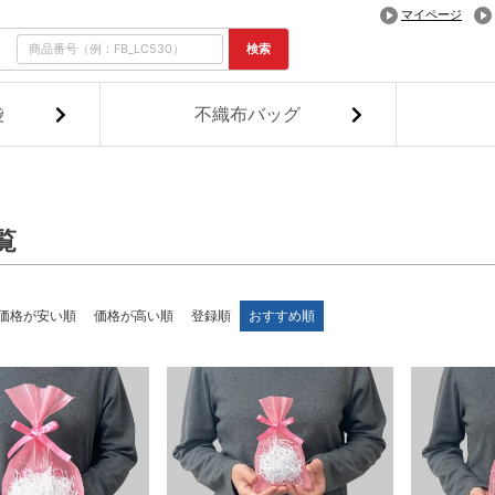
マイページ
検索
袋
不織布バッグ
覧
価格が安い順
価格が高い順
登録順
おすすめ順