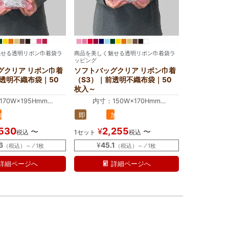
魅せる透明リボン巾着袋ラ
商品を美しく魅せる透明リボン巾着袋ラ
ッピング
グクリア リボン巾着
ソフトバッグクリア リボン巾着
前透明不織布袋｜50
（S3）｜前透明不織布袋｜50
枚入～
70W×195Hmm
内寸：150W×170Hmm
70W×300Hmm
外寸：150W×250Hmm
加
即
加
る
ズから最適なラッピング袋を自動計算する
中身のサイズから最適なラッピング袋を自動計算す
工
納
工
,530
2,255
¥
〜
〜
税込
1セット
税込
品
品
品
6
¥
45.1
（税込）～ ⁄ 1枚
（税込）～ ⁄ 1枚
詳細ページへ
詳細ページへ