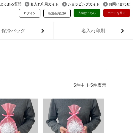
よくある質問
名入れ印刷ガイド
ショッピングガイド
お問い合わせ
入稿はこちら
カートを見る
ログイン
新規会員登録
保冷バッグ
名入れ印刷
5
件中
1
-
5
件表示