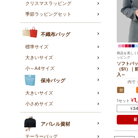
クリスマスラッピング
季節ラッピングセット
不織布バッグ
標準サイズ
商品を美しく
大きいサイズ
ッピング
ソフトバッ
小～A4サイズ
（S1）｜
入～
保冷バッグ
内寸：
外寸：
即
中身のサ
大きいサイズ
納
1
¥
1セット
品
小さめサイズ
¥
34
アパレル資材
テーラーバッグ