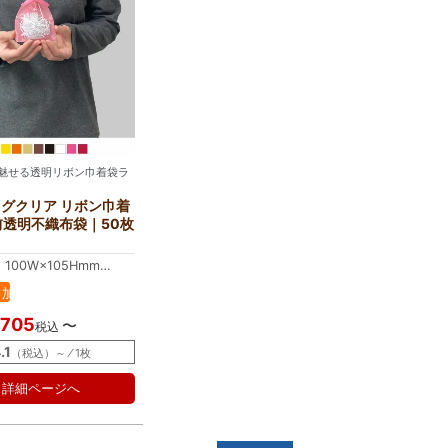
魅せる透明リボン巾着袋ラ
グクリア リボン巾着
前透明不織布袋｜50枚
100W×105Hmm
100W×150Hmm
加
イズから最適なラッピング袋を自動計算する
工
,705
〜
税込
品
.1
（税込）～ ⁄ 1枚
詳細ページへ