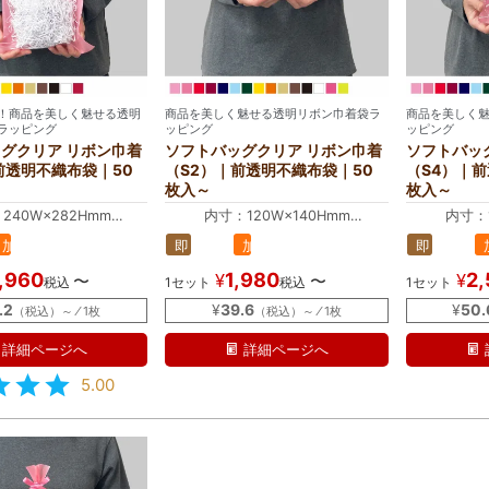
！商品を美しく魅せる透明
商品を美しく魅せる透明リボン巾着袋ラ
商品を美しく
ラッピング
ッピング
ッピング
グクリア リボン巾着
ソフトバッグクリア リボン巾着
ソフトバッ
前透明不織布袋｜50
（S2）｜前透明不織布袋｜50
（S4）｜
枚入～
枚入～
240W×282Hmm
内寸：120W×140Hmm
内寸：1
240W×400Hmm
外寸：120W×200Hmm
外寸：1
加
即
加
即
イズから最適なラッピング袋を自動計算する
中身のサイズから最適なラッピング袋を自動計算す
中身のサイ
工
納
工
納
,960
1,980
2
¥
¥
〜
〜
税込
1セット
税込
1セット
品
品
品
品
.2
¥
39.6
¥
50.
（税込）～ ⁄ 1枚
（税込）～ ⁄ 1枚
詳細ページへ
詳細ページへ
5.00