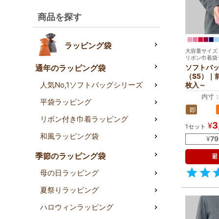
商品を探す
ラッピング袋
大容量サイズ
リボン巾着袋
ソフトバッ
通年のラッピング袋
（S5）｜
人気No,1ソフトバッグシリーズ
枚入～
内寸：
平袋ラッピング
外寸：
即
中身のサ
リボン付き巾着ラッピング
納
3
¥
1セット
品
和風ラッピング袋
¥
79
季節のラッピング袋
母の日ラッピング
夏祭りラッピング
ハロウィンラッピング