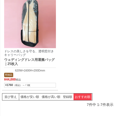
ドレスの美しさを守る、透明窓付き
キャリーバッグ
ウェディングドレス用運搬バッグ
｜25枚入
620W×1600H×200Dmm
即納品
¥
44,000
税込
¥
1760
（税込）～ ⁄ 1枚
並び替え
価格が安い順
価格が高い順
登録順
おすすめ順
7
件中
1
-
7
件表示