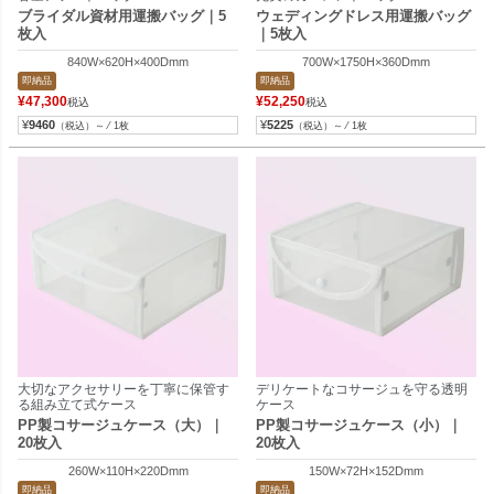
ブライダル資材用運搬バッグ｜5
ウェディングドレス用運搬バッグ
枚入
｜5枚入
840W×620H×400Dmm
700W×1750H×360Dmm
即納品
即納品
¥
47,300
¥
52,250
税込
税込
¥
9460
¥
5225
（税込）～ ⁄ 1枚
（税込）～ ⁄ 1枚
大切なアクセサリーを丁寧に保管す
デリケートなコサージュを守る透明
る組み立て式ケース
ケース
PP製コサージュケース（大）｜
PP製コサージュケース（小）｜
20枚入
20枚入
260W×110H×220Dmm
150W×72H×152Dmm
即納品
即納品