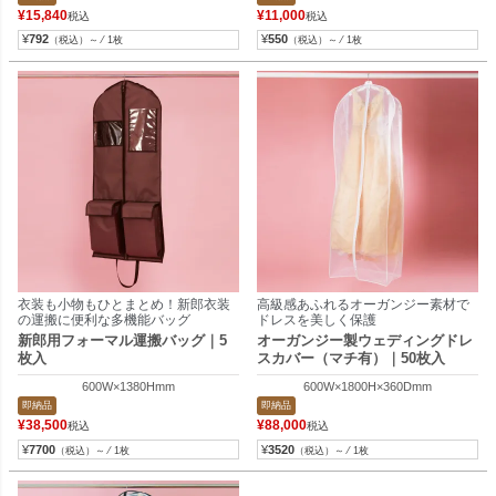
¥
15,840
¥
11,000
税込
税込
¥
792
¥
550
（税込）～ ⁄ 1枚
（税込）～ ⁄ 1枚
衣装も小物もひとまとめ！新郎衣装
高級感あふれるオーガンジー素材で
の運搬に便利な多機能バッグ
ドレスを美しく保護
新郎用フォーマル運搬バッグ｜5
オーガンジー製ウェディングドレ
枚入
スカバー（マチ有）｜50枚入
600W×1380Hmm
600W×1800H×360Dmm
即納品
即納品
¥
38,500
¥
88,000
税込
税込
¥
7700
¥
3520
（税込）～ ⁄ 1枚
（税込）～ ⁄ 1枚