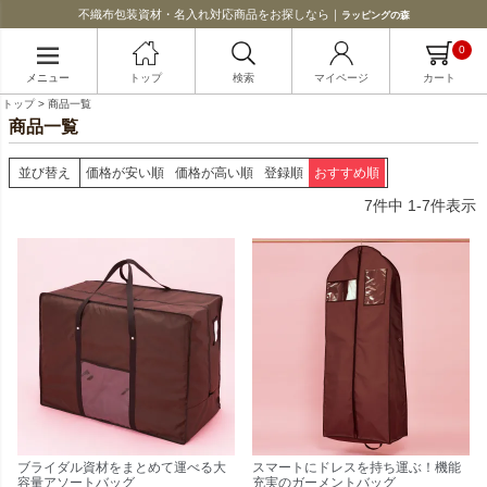
不織布包装資材・名入れ対応商品をお探しなら｜
ラッピングの森
0
メニュー
トップ
検索
マイページ
カート
トップ
商品一覧
商品一覧
並び替え
価格が安い順
価格が高い順
登録順
おすすめ順
7
件中
1
-
7
件表示
ブライダル資材をまとめて運べる大
スマートにドレスを持ち運ぶ！機能
容量アソートバッグ
充実のガーメントバッグ