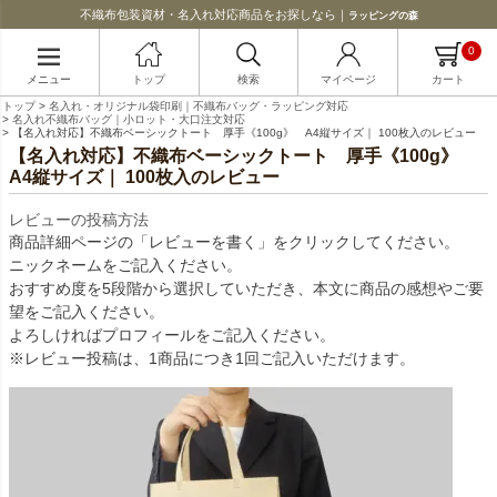
不織布包装資材・名入れ対応商品をお探しなら｜
ラッピングの森
0
メニュー
トップ
検索
マイページ
カート
トップ
名入れ・オリジナル袋印刷｜不織布バッグ・ラッピング対応
名入れ不織布バッグ｜小ロット・大口注文対応
【名入れ対応】不織布ベーシックトート 厚手《100g》 A4縦サイズ｜ 100枚入のレビュー
【名入れ対応】不織布ベーシックトート 厚手《100g》
A4縦サイズ｜ 100枚入のレビュー
レビューの投稿方法
商品詳細ページの「レビューを書く」をクリックしてください。
ニックネームをご記入ください。
おすすめ度を5段階から選択していただき、本文に商品の感想やご要
望をご記入ください。
よろしければプロフィールをご記入ください。
※レビュー投稿は、1商品につき1回ご記入いただけます。