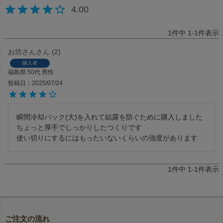
4.00
1
件中
1
-
1
件表示
お坊さん
2
購入者
福島県
50代
男性
投稿日
2025/07/24
瞬間冷却パック(大)を入れて結露を防ぐために購入しました

ちょっと厚手でしっかりしたつくりです

使い切りにするにはもったいないくらいの強度があります
1
件中
1
-
1
件表示
ご注文の流れ