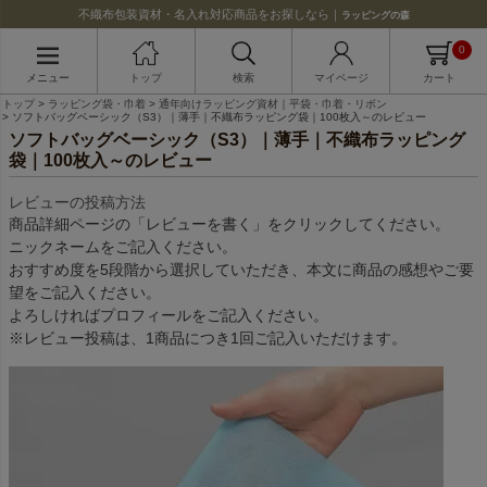
不織布包装資材・名入れ対応商品をお探しなら｜
ラッピングの森
0
メニュー
トップ
検索
マイページ
カート
トップ
ラッピング袋・巾着
通年向けラッピング資材｜平袋・巾着・リボン
ソフトバッグベーシック（S3）｜薄手｜不織布ラッピング袋｜100枚入～のレビュー
ソフトバッグベーシック（S3）｜薄手｜不織布ラッピング
袋｜100枚入～のレビュー
レビューの投稿方法
商品詳細ページの「レビューを書く」をクリックしてください。
ニックネームをご記入ください。
おすすめ度を5段階から選択していただき、本文に商品の感想やご要
望をご記入ください。
よろしければプロフィールをご記入ください。
※レビュー投稿は、1商品につき1回ご記入いただけます。