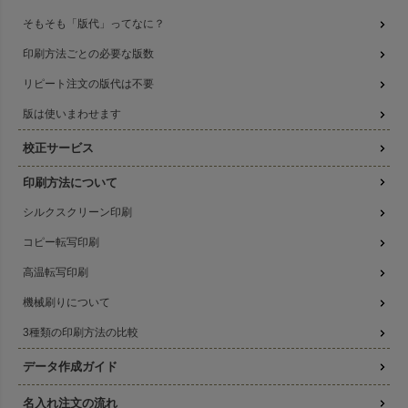
そもそも「版代」ってなに？
印刷方法ごとの必要な版数
リピート注文の版代は不要
版は使いまわせます
校正サービス
印刷方法について
シルクスクリーン印刷
コピー転写印刷
高温転写印刷
機械刷りについて
3種類の印刷方法の比較
データ作成ガイド
名入れ注文の流れ